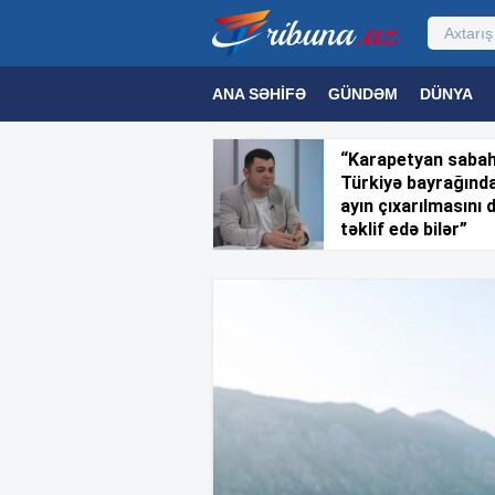
ANA SƏHIFƏ
GÜNDƏM
DÜNYA
MƏDƏNIYYƏT
MAQAZIN
TEXNOL
“Karapetyan saba
Türkiyə bayrağınd
ayın çıxarılmasını 
təklif edə bilər”