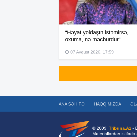
“Həyat yoldaşın istəmirsə,
oxuma, nə məcburdur”
07 Avqust 2026, 17:59
ANA SƏHIFƏ
HAQQIMIZDA
ƏL
© 2009,
Tribuna.Az
- 
Materiallardan istifadə