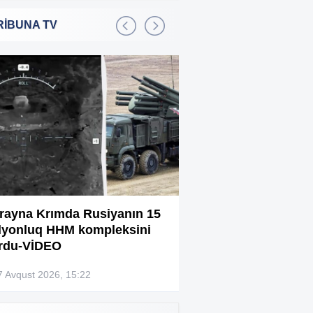
RİBUNA TV
Bakıda 2,5 milyon manata
:01
şadlıq sarayı satılır
Sərdar Ortaç xəstəxanaya
:22
yerləşdirilib?
Rüşvətdə təqsirləndirilən 3
:01
vəzifəli şəxsin məhkəməsi
başlayır
“Həyat yoldaşın istəmirsə,
:59
oxuma, nə məcburdur”
rayna Krımda Rusiyanın 15
Bağlanan universit
lyonluq HHM kompleksini
müəllimləri narazıd
Kiberpolis əməliyyat keçirdi:
:54
rdu-VİDEO
Xarici saytları ələ keçirən
şəxslər tutuldu (VİDEO)
7 Avqust 2026, 15:22
07 Avqust 2026, 13:4
Prokurorluq həbs edilən rəislə
:52
bağlı məlumat yaydı