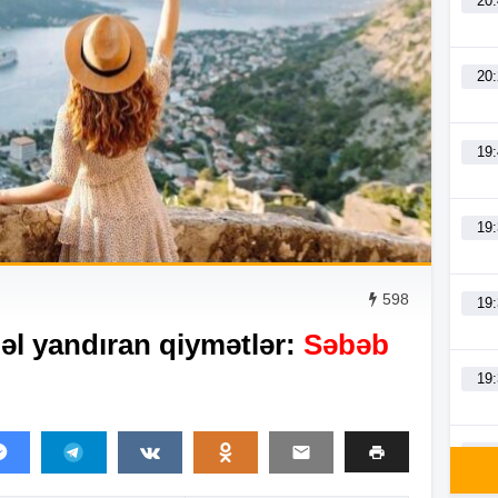
20
20
19
19
598
19
əl yandıran qiymətlər:
Səbəb
19
19