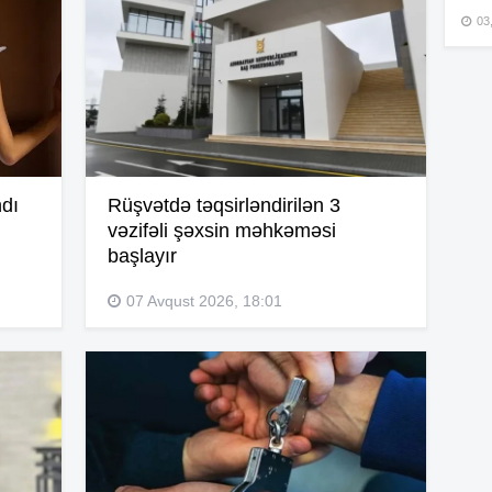
03
15
15
ndı
Rüşvətdə təqsirləndirilən 3
vəzifəli şəxsin məhkəməsi
15
başlayır
07 Avqust 2026, 18:01
15
15