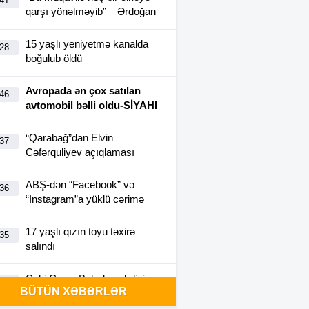
:41
qarşı yönəlməyib” – Ərdoğan
15 yaşlı yeniyetmə kanalda
:28
boğulub öldü
Avropada ən çox satılan
:46
avtomobil bəlli oldu-SİYAHI
“Qarabağ”dan Elvin
:37
Cəfərquliyev açıqlaması
ABŞ-dən “Facebook” və
:36
“Instagram”a yüklü cərimə
17 yaşlı qızın toyu təxirə
:35
salındı
Ceki Çanın Bakıda çəkdiyi
:25
BÜTÜN XƏBƏRLƏR
filmə görə Azərbaycan 1
milyon dollar ödəyə bilər?