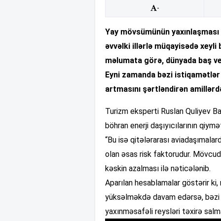
-
Yay mövsümünün yaxınlaşması il
əvvəlki illərlə müqayisədə xeyli
məlumata görə, dünyada baş ver
Eyni zamanda bəzi istiqamətlər 
artmasını şərtləndirən amillərd
Turizm eksperti Ruslan Quliyev Ba
böhran enerji daşıyıcılarının qiymə
“Bu isə qitələrarası aviadaşımala
olan əsas risk faktorudur. Mövcud
kəskin azalması ilə nəticələnib.
Aparılan hesablamalar göstərir ki, 
yüksəlməkdə davam edərsə, bəzi a
yaxınməsafəli reysləri təxirə salm