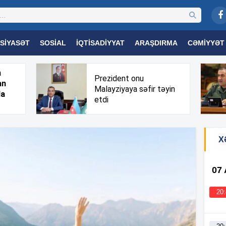
SIYASƏT
SOSIAL
İQTISADIYYAT
ARAŞDIRMA
CƏMIYYƏT
OGIYA
TƏHSIL
SAĞLAMLIQ
MARAQLI
TRIBUNA TV
h
Prezident onu
an
Malayziyaya səfir təyin
da
etdi
X
07
20