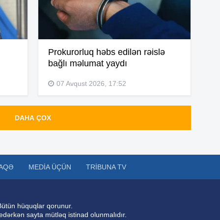
15
Prokurorluq həbs edilən rəislə
15
bağlı məlumat yaydı
07 Avqust 2026, 17:52
14
DAHA ÇOX
14
AQƏ
MEDIA ÜÇÜN
TRIBUNA TV
14
Bütün hüquqlar qorunur.
 edərkən sayta mütləq istinad olunmalıdır.