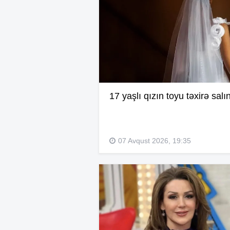
17 yaşlı qızın toyu təxirə salı
07 Avqust 2026, 19:35