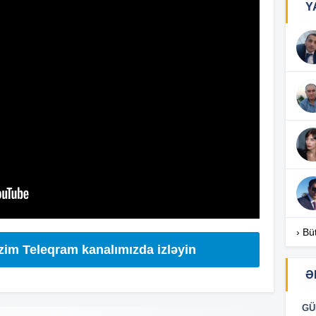
Y
17
17
17
16
› Bü
izim Teleqram kanalımızda izləyin
Ə
16
GÜ