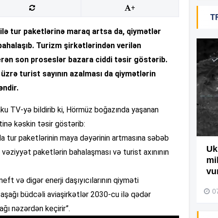
+
T
19
ə tur paketlərinə maraq artsa da, qiymətlər
 bahalaşıb. Turizm şirkətlərindən verilən
18
ən son proseslər bazara ciddi təsir göstərib.
üzrə turist sayının azalması da qiymətlərin
əndir.
18
ku TV-yə bildirib ki, Hörmüz boğazında yaşanan
tinə kəskin təsir göstərib:
17
rda tur paketlərinin maya dəyərinin artmasına səbəb
Ağdamda yanğını bu şəxs
Uk
 vəziyyət paketlərin bahalaşması və turist axınının
törədibmiş – Video
mi
17
vu
neft və digər enerji daşıyıcılarının qiyməti
04 Avqust 2026, 09:45
0
şağı büdcəli aviaşirkətlər 2030-cu ilə qədər
ağı nəzərdən keçirir”.
17