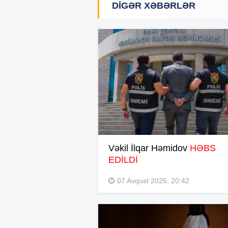
DIGƏR XƏBƏRLƏR
Vəkil İlqar Həmidov
HƏBS
EDİLDİ
07 Avqust 2026, 20:42