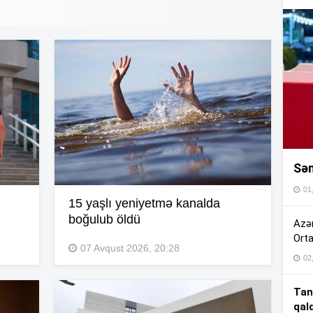
16
16
16
Sən
16
01
15 yaşlı yeniyetmə kanalda
16
boğulub öldü
Azər
Orta
07 Avqust 2026, 20:28
02
15
Tan
qal
15