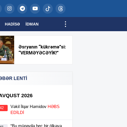
HADISƏ
İDMAN
Əsryanın “kükrəmə”si:
“VERMƏYƏCƏYİK!”
ƏBƏR LENTİ
 AVQUST 2026
Vəkil İlqar Həmidov
HƏBS
:42
EDİLDİ
“Bu müqavilə heç bir ölkəyə