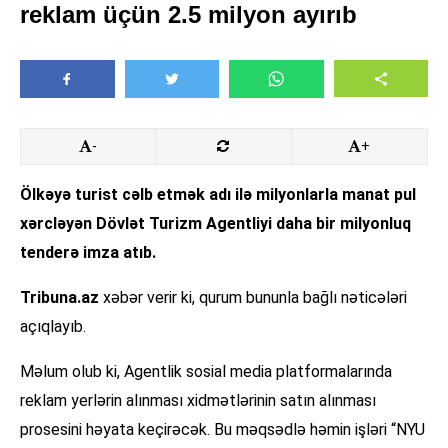
reklam üçün 2.5 milyon ayırıb
-
+
Ölkəyə turist cəlb etmək adı ilə milyonlarla manat pul
xərcləyən Dövlət Turizm Agentliyi daha bir milyonluq
tenderə imza atıb.
Tribuna.az
xəbər verir ki, qurum bununla bağlı nəticələri
açıqlayıb.
Məlum olub ki, Agentlik sosial media platformalarında
reklam yerlərin alınması xidmətlərinin satın alınması
prosesini həyata keçirəcək. Bu məqsədlə həmin işləri “NYU