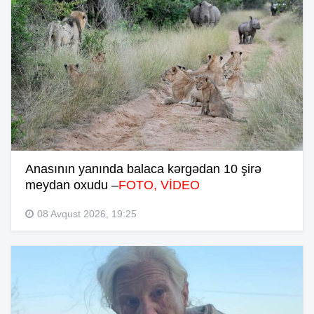
Anasının yanında balaca kərgədan 10 şirə
meydan oxudu –
FOTO, VİDEO
08 Avqust 2026, 19:25