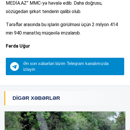
MEDİA.AZ” MMC-yə həvalə edib. Daha doğrusu,
sözügedən şirkət tenderin qalibi olub.
Tərəflər arasında bu işlərin görülməsi üçün 2 milyon 414
min 940 manatlıq müqavilə imzalanıb.
Fərda Uğur
Ən son xəbərləri bizim Teleqram kanalımızda
izləyin
DIGƏR XƏBƏRLƏR