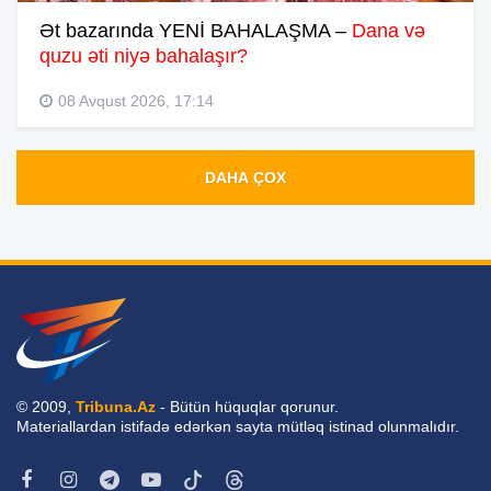
Ət bazarında YENİ BAHALAŞMA –
Dana və
quzu əti niyə bahalaşır?
08 Avqust 2026, 17:14
DAHA ÇOX
© 2009,
Tribuna.Az
- Bütün hüquqlar qorunur.
Materiallardan istifadə edərkən sayta mütləq istinad olunmalıdır.