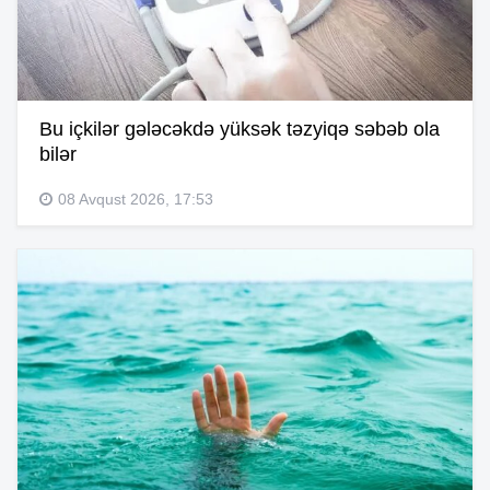
Bu içkilər gələcəkdə yüksək təzyiqə səbəb ola
bilər
08 Avqust 2026, 17:53