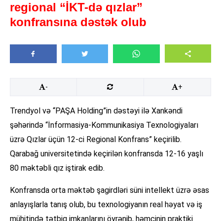
regional “İKT-də qızlar”
konfransına dəstək olub
-
+
Trendyol və “PAŞA Holding”in dəstəyi ilə Xankəndi
şəhərində “İnformasiya-Kommunikasiya Texnologiyaları
üzrə Qızlar üçün 12-ci Regional Konfrans” keçirilib.
Qarabağ universitetində keçirilən konfransda 12-16 yaşlı
80 məktəbli qız iştirak edib.
Konfransda orta məktəb şagirdləri süni intellekt üzrə əsas
anlayışlarla tanış olub, bu texnologiyanın real həyat və iş
mühitində tətbiq imkanlarını öyrənib, həmçinin praktiki