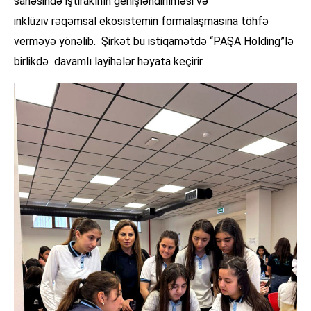
sahəsində iştirakının genişləndirilməsi və
inklüziv rəqəmsal ekosistemin formalaşmasına töhfə
verməyə yönəlib. Şirkət bu istiqamətdə “PAŞA Holding”lə
birlikdə davamlı layihələr həyata keçirir.