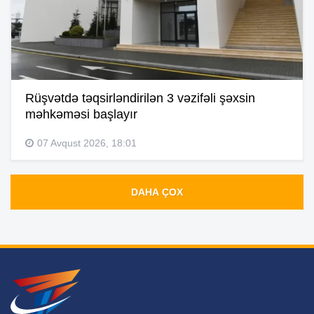
Rüşvətdə təqsirləndirilən 3 vəzifəli şəxsin
məhkəməsi başlayır
07 Avqust 2026, 18:01
DAHA ÇOX