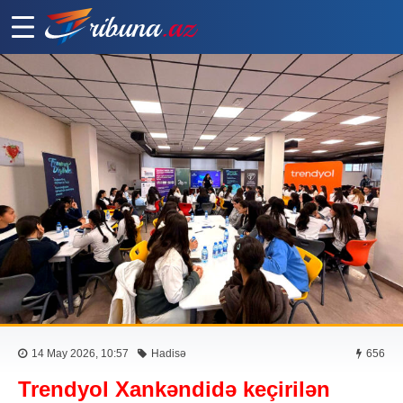
14 May 2026, 10:57
Hadisə
656
Trendyol Xankəndidə keçirilən