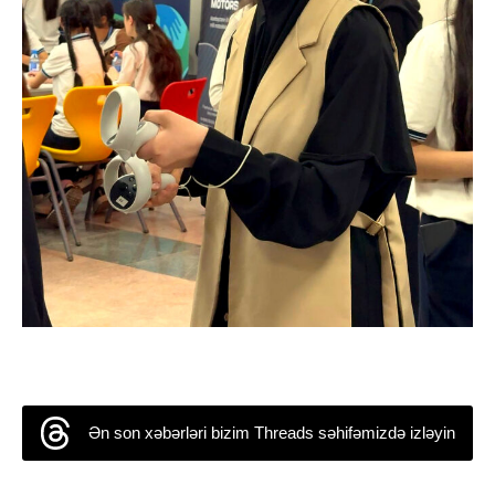
Ən son xəbərləri bizim Threads səhifəmizdə izləyin