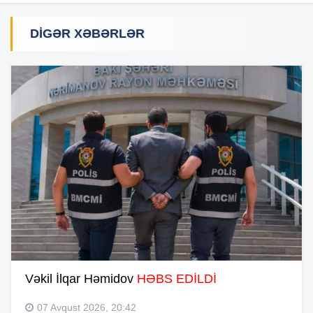
DIGƏR XƏBƏRLƏR
Vəkil İlqar Həmidov
HƏBS EDİLDİ
07 Avqust 2026, 20:42