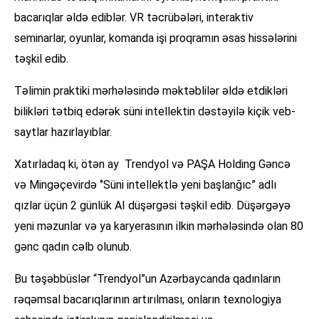
bacarıqlar əldə ediblər. VR təcrübələri, interaktiv
seminarlar, oyunlar, komanda işi proqramın əsas hissələrini
təşkil edib.
Təlimin praktiki mərhələsində məktəblilər əldə etdikləri
bilikləri tətbiq edərək süni intellektin dəstəyilə kiçik veb-
saytlar hazırlayıblar.
Xatırladaq ki, ötən ay Trendyol və PAŞA Holding Gəncə
və Mingəçevirdə ‘’Süni intellektlə yeni başlanğıc” adlı
qızlar üçün 2 günlük AI düşərgəsi təşkil edib. Düşərgəyə
yeni məzunlar və ya karyerasının ilkin mərhələsində olan 80
gənc qadın cəlb olunub.
Bu təşəbbüslər “Trendyol”un Azərbaycanda qadınların
rəqəmsal bacarıqlarının artırılması, onların texnologiya