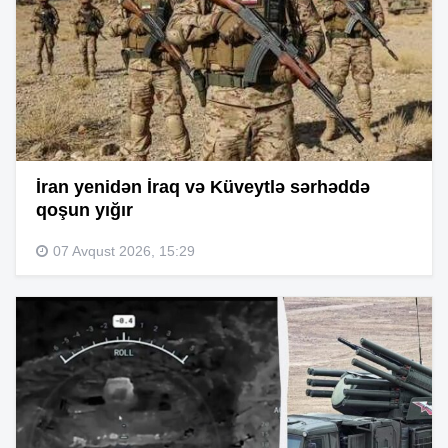
İran yenidən İraq və Küveytlə sərhəddə
qoşun yığır
07 Avqust 2026, 15:29