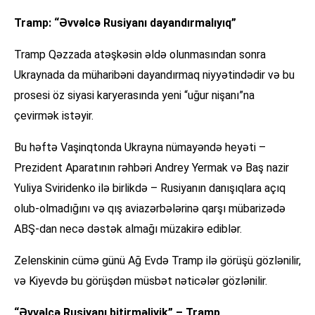
Tramp: “Əvvəlcə Rusiyanı dayandırmalıyıq”
Tramp Qəzzada atəşkəsin əldə olunmasından sonra
Ukraynada da müharibəni dayandırmaq niyyətindədir və bu
prosesi öz siyasi karyerasında yeni “uğur nişanı”na
çevirmək istəyir.
Bu həftə Vaşinqtonda Ukrayna nümayəndə heyəti –
Prezident Aparatının rəhbəri Andrey Yermak və Baş nazir
Yuliya Sviridenko ilə birlikdə – Rusiyanın danışıqlara açıq
olub-olmadığını və qış aviazərbələrinə qarşı mübarizədə
ABŞ-dan necə dəstək almağı müzakirə ediblər.
Zelenskinin cümə günü Ağ Evdə Tramp ilə görüşü gözlənilir,
və Kiyevdə bu görüşdən müsbət nəticələr gözlənilir.
“Əvvəlcə Rusiyanı bitirməliyik” – Tramp