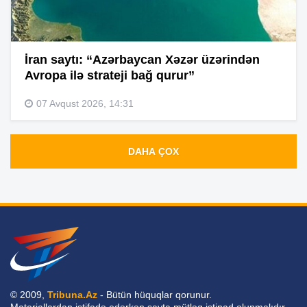
İran saytı: “Azərbaycan Xəzər üzərindən
Avropa ilə strateji bağ qurur”
07 Avqust 2026, 14:31
DAHA ÇOX
© 2009,
Tribuna.Az
- Bütün hüquqlar qorunur.