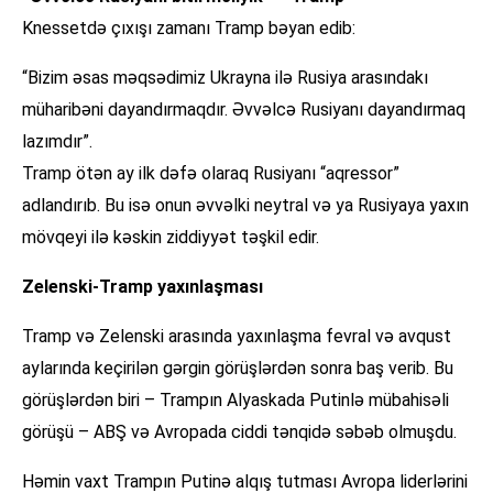
Knessetdə çıxışı zamanı Tramp bəyan edib:
“Bizim əsas məqsədimiz Ukrayna ilə Rusiya arasındakı
müharibəni dayandırmaqdır. Əvvəlcə Rusiyanı dayandırmaq
lazımdır”.
Tramp ötən ay ilk dəfə olaraq Rusiyanı “aqressor”
adlandırıb. Bu isə onun əvvəlki neytral və ya Rusiyaya yaxın
mövqeyi ilə kəskin ziddiyyət təşkil edir.
Zelenski-Tramp yaxınlaşması
Tramp və Zelenski arasında yaxınlaşma fevral və avqust
aylarında keçirilən gərgin görüşlərdən sonra baş verib. Bu
görüşlərdən biri – Trampın Alyaskada Putinlə mübahisəli
görüşü – ABŞ və Avropada ciddi tənqidə səbəb olmuşdu.
Həmin vaxt Trampın Putinə alqış tutması Avropa liderlərini