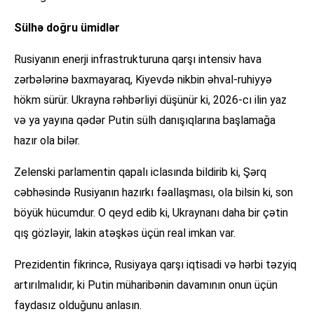
Sülhə doğru ümidlər
Rusiyanın enerji infrastrukturuna qarşı intensiv hava
zərbələrinə baxmayaraq, Kiyevdə nikbin əhval-ruhiyyə
hökm sürür. Ukrayna rəhbərliyi düşünür ki, 2026-cı ilin yaz
və ya yayına qədər Putin sülh danışıqlarına başlamağa
hazır ola bilər.
Zelenski parlamentin qapalı iclasında bildirib ki, Şərq
cəbhəsində Rusiyanın hazırkı fəallaşması, ola bilsin ki, son
böyük hücumdur. O qeyd edib ki, Ukraynanı daha bir çətin
qış gözləyir, lakin atəşkəs üçün real imkan var.
Prezidentin fikrincə, Rusiyaya qarşı iqtisadi və hərbi təzyiq
artırılmalıdır, ki Putin müharibənin davamının onun üçün
faydasız olduğunu anlasın.