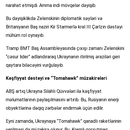
narahat etmişdi. Amma indi mövqelər dəyişib.
Bu dəyişiklikdə Zelenskinin diplomatik səyləri və
Britaniyanın Baş naziri Kir Starmerlə kral III Çarlzın dəstəyi
mühüm rol oynayıb.
Tramp BMT Baş Assambleyasında çıxışı zamanı Zelenskini
“cəsur lider” adlandıraraq Ukraynanın itirilmiş əraziləri geri
qaytara biləcəyini vurğulayıb.
Kəşfiyyat dəstəyi və “Tomahawk” müzakirələri
ABŞ artıq Ukrayna Silahlı Qüvvələri ilə kəşfiyyat
məlumatlarının paylaşılmasını artırıb. Bu, Rusiyanın enerji
obyektlərinə dəqiq zərbələr endirmək üçün edilir.
Eyni zamanda, Ukraynaya “Tomahawk” qanadlı raketlərinin
verilməsi də müzakirə olunur. Bu, Kremli qorxutmaq