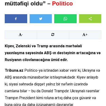
müttəfiqi oldu” –
Politico
-
+
Kiyev, Zelenski və Tramp arasında mərhələli
yaxınlaşma sayəsində ABŞ-ın dəstəyinin artacağına və
Rusiyanın cilovlanacağına ümid edir.
Tribuna.az
Politico-ya istinadən xəbər verir ki, Ukrayna və
ABŞ arasında münasibətlər istiləşməkdədir. Kiyev anlayıb
ki, siyasi səhnədə diqqət yalnız bir nəfərin üzərində
cəmlənə bilər – bu da Donald Trampdır. Ukraynalı rəsmilər
Trampın Prezident kimi roluna artıq daha çox güvənir və
buna görə də daha özünəinamlı davranırlar.