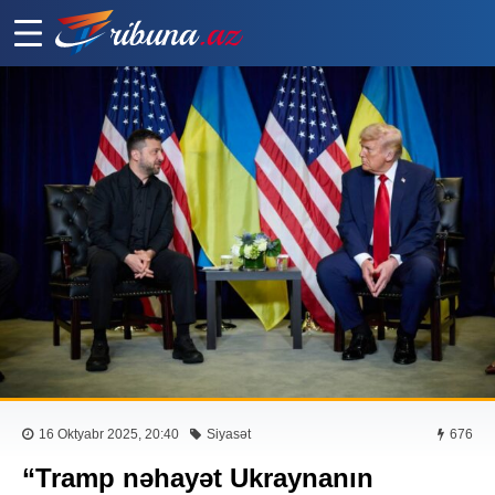
16 Oktyabr 2025, 20:40
Siyasət
676
“Tramp nəhayət Ukraynanın