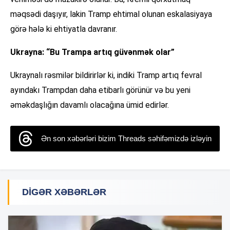
məqsədi daşıyır, lakin Tramp ehtimal olunan eskalasiyaya
görə hələ ki ehtiyatla davranır.
Ukrayna: “Bu Trampa artıq güvənmək olar”
Ukraynalı rəsmilər bildirirlər ki, indiki Tramp artıq fevral
ayındakı Trampdan daha etibarlı görünür və bu yeni
əməkdaşlığın davamlı olacağına ümid edirlər.
Ən son xəbərləri bizim Threads səhifəmizdə izləyin
DIGƏR XƏBƏRLƏR