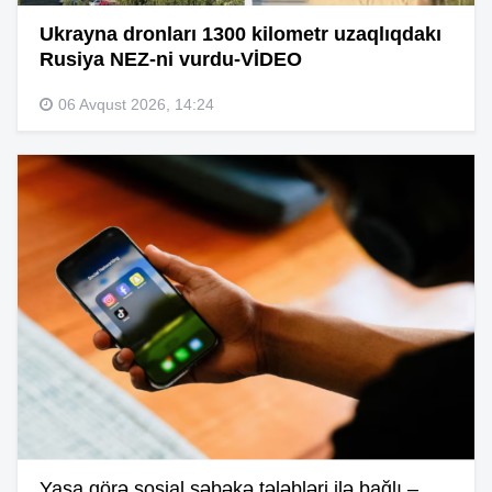
Ukrayna dronları 1300 kilometr uzaqlıqdakı
Rusiya NEZ-ni vurdu-VİDEO
06 Avqust 2026, 14:24
Yaşa görə sosial şəbəkə tələbləri ilə bağlı –