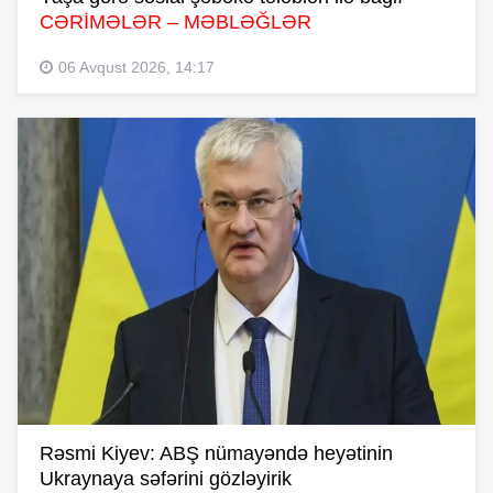
CƏRİMƏLƏR – MƏBLƏĞLƏR
06 Avqust 2026, 14:17
Rəsmi Kiyev: ABŞ nümayəndə heyətinin
Ukraynaya səfərini gözləyirik