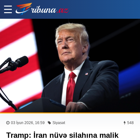
03 İyun 2026, 16:59
Siyasət
548
Tramp: İran nüvə silahına malik