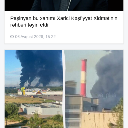
Paşinyan bu xanımı Xarici Kəşfiyyat Xidmətinin
rəhbəri təyin etdi
06 Avqust 2026, 15:22