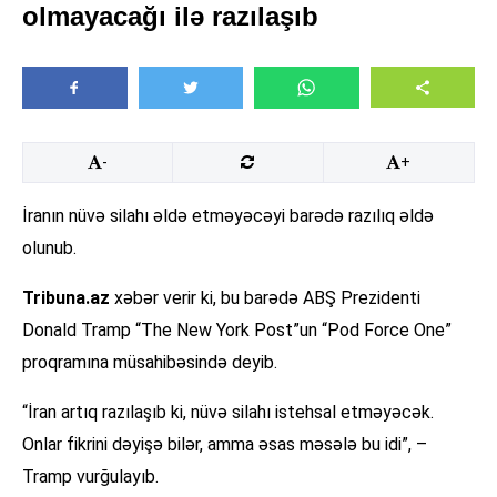
olmayacağı ilə razılaşıb
-
+
İranın nüvə silahı əldə etməyəcəyi barədə razılıq əldə
olunub.
Tribuna.az
xəbər verir ki, bu barədə ABŞ Prezidenti
Donald Tramp “The New York Post”un “Pod Force One”
proqramına müsahibəsində deyib.
“İran artıq razılaşıb ki, nüvə silahı istehsal etməyəcək.
Onlar fikrini dəyişə bilər, amma əsas məsələ bu idi”, –
Tramp vurğulayıb.