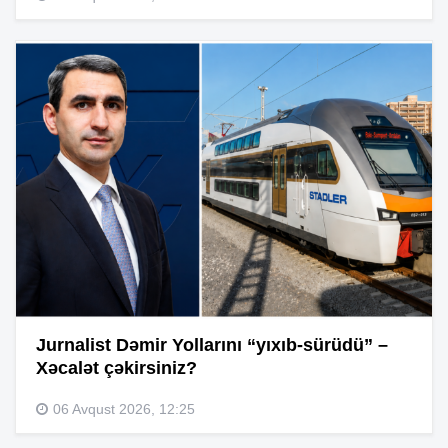
Jurnalist Dəmir Yollarını “yıxıb-sürüdü” –
Xəcalət çəkirsiniz?
06 Avqust 2026, 12:25