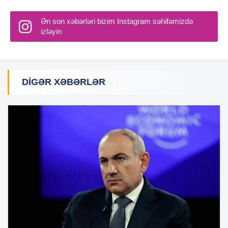
Ən son xəbərləri bizim Instagram səhifəmizdə
izləyin
DIGƏR XƏBƏRLƏR