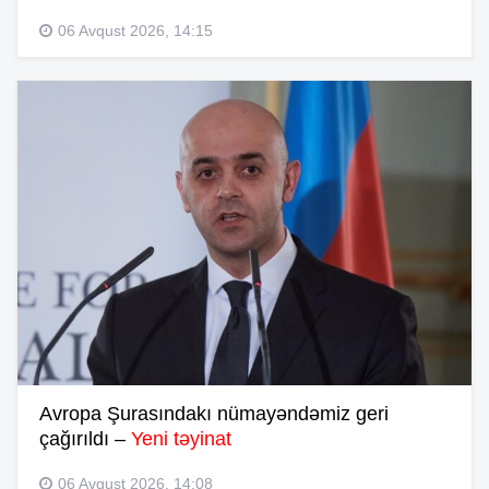
06 Avqust 2026, 14:15
Avropa Şurasındakı nümayəndəmiz geri
çağırıldı –
Yeni təyinat
06 Avqust 2026, 14:08