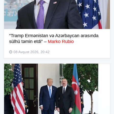
“Tramp Ermənistan və Azərbaycan arasında
sülhü təmin etdi” –
Marko Rubio
08 Avqust 2026, 20:42