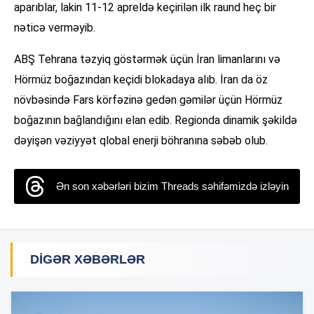
aparıblar, lakin 11-12 apreldə keçirilən ilk raund heç bir
nəticə verməyib.
ABŞ Tehrana təzyiq göstərmək üçün İran limanlarını və
Hörmüz boğazından keçidi blokadaya alıb. İran da öz
növbəsində Fars körfəzinə gedən gəmilər üçün Hörmüz
boğazının bağlandığını elan edib. Regionda dinamik şəkildə
dəyişən vəziyyət qlobal enerji böhranına səbəb olub.
Ən son xəbərləri bizim Threads səhifəmizdə izləyin
DIGƏR XƏBƏRLƏR