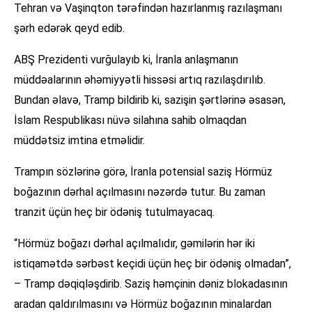
Tehran və Vaşinqton tərəfindən hazırlanmış razılaşmanı
şərh edərək qeyd edib.
ABŞ Prezidenti vurğulayıb ki, İranla anlaşmanın
müddəalarının əhəmiyyətli hissəsi artıq razılaşdırılıb.
Bundan əlavə, Tramp bildirib ki, sazişin şərtlərinə əsasən,
İslam Respublikası nüvə silahına sahib olmaqdan
müddətsiz imtina etməlidir.
Trampın sözlərinə görə, İranla potensial saziş Hörmüz
boğazının dərhal açılmasını nəzərdə tutur. Bu zaman
tranzit üçün heç bir ödəniş tutulmayacaq.
“Hörmüz boğazı dərhal açılmalıdır, gəmilərin hər iki
istiqamətdə sərbəst keçidi üçün heç bir ödəniş olmadan”,
– Tramp dəqiqləşdirib. Saziş həmçinin dəniz blokadasının
aradan qaldırılmasını və Hörmüz boğazının minalardan