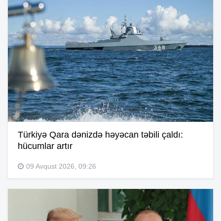
Türkiyə Qara dənizdə həyəcan təbili çaldı:
hücumlar artır
09 Avqust 2026, 09:26