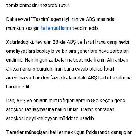
təmizlənməsini nəzərdə tutur.
Daha əvvəl “Tasnim” agentliyi İran və ABŞ arasında
mümkün sazişin
təfərrüatlarını
təqdim edib.
Xatırladaq ki, fevralın 28-də ABŞ və İsrail İrana qarşı hərbi
əməliyyatlara başlayıb və bir sıra şəhərlərə hava zərbələri
endirilib. Həmin gün zərbələr nəticəsində İranın Ali rəhbəri
Əli Xamenei öldürülüb. İran buna cavab olaraq İsrail
ərazisinə və Fars körfəzi ölkələrindəki ABŞ hərbi bazalarına
hücum edib.
İran, ABŞ və onların müttəfiqləri aprelin 8-ə keçən gecə
atəşkəs razılaşmasına nail olublar. Tramp sonradan
atəşkəsi qeyri-müəyyən müddətə uzadıb.
Tərəflər münaqişəni həll etmək üçün Pakistanda danışıqlar