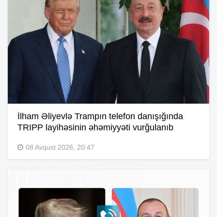
İlham Əliyevlə Trampın telefon danışığında
TRIPP layihəsinin əhəmiyyəti vurğulanıb
08 Avqust 2026, 20:47