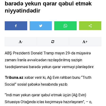
barədə yekun qərar qəbul etmək
niyyətindədir
-
+
ABŞ Prezidenti Donald Tramp mayın 29-da müşavirə
zamanı İranla əvvəlcədən razılaşdırılmış sazişin
təsdiqlənməsi barədə yekun qərar verməyi planlaşdırır.
Tribuna.az
xəbər verir ki, Ağ Evin rəhbəri bunu “Truth
Social” sosial şəbəkə hesabında yazıb.
“İndi mən yekun qərar qəbul etmək üçün (Ağ Evin)
Situasiya Otağında iclas keçirməyə hazırlaşıram”, – o,