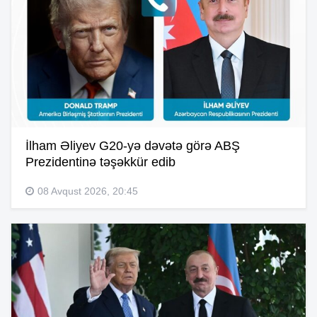
İlham Əliyev G20-yə dəvətə görə ABŞ
Prezidentinə təşəkkür edib
08 Avqust 2026, 20:45