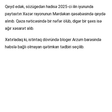
Qeyd edək, sözügedən hadisə 2025-ci ilin iyununda
paytaxtın Xəzər rayonunun Mərdəkan qəsəbəsində qeydə
alınıb. Qəza nəticəsində bir nəfər ölüb, digər bir şəxs isə
ağır xəsarət alıb.
Xatırladaq ki, istintaq dövründə bloger Arzum barəsində
həbslə bağlı olmayan qətimkan tədbiri seçilib.