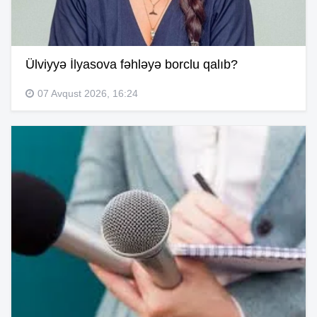
Ülviyyə İlyasova fəhləyə borclu qalıb?
07 Avqust 2026, 16:24