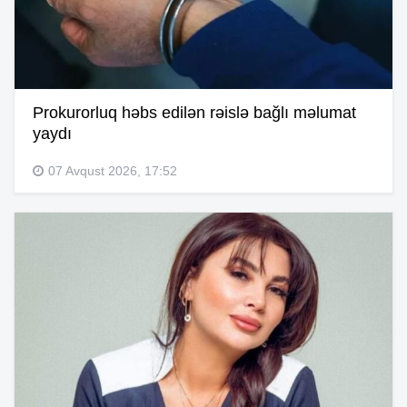
Prokurorluq həbs edilən rəislə bağlı məlumat
yaydı
07 Avqust 2026, 17:52