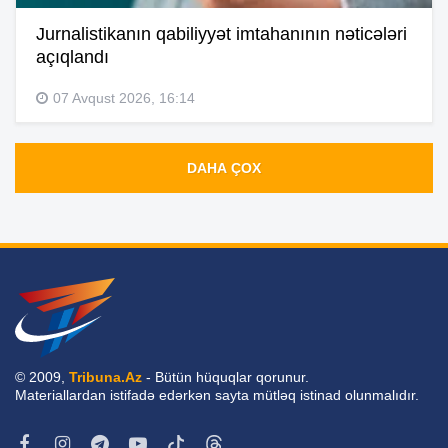
Jurnalistikanın qabiliyyət imtahanının nəticələri
açıqlandı
07 Avqust 2026, 16:14
DAHA ÇOX
© 2009,
Tribuna.Az
- Bütün hüquqlar qorunur.
Materiallardan istifadə edərkən sayta mütləq istinad olunmalıdır.