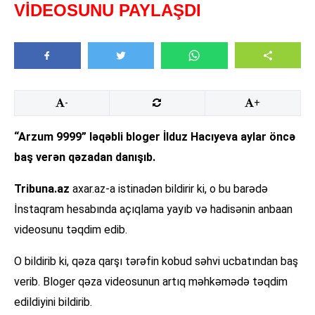
VİDEOSUNU PAYLAŞDI
-
+
“Arzum 9999” ləqəbli bloger İlduz Hacıyeva aylar öncə
baş verən qəzadan danışıb.
Tribuna.az
axar.az-a istinadən bildirir ki, o bu barədə
İnstaqram hesabında açıqlama yayıb və hadisənin anbaan
videosunu təqdim edib.
O bildirib ki, qəza qarşı tərəfin kobud səhvi ucbatından baş
verib. Bloger qəza videosunun artıq məhkəmədə təqdim
edildiyini bildirib.