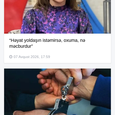
“Həyat yoldaşın istəmirsə, oxuma, nə
məcburdur”
07 Avqust 2026, 17:59