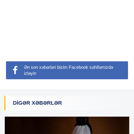
Ən son xəbərləri bizim Facebook səhifəmizdə
izləyin
DIGƏR XƏBƏRLƏR