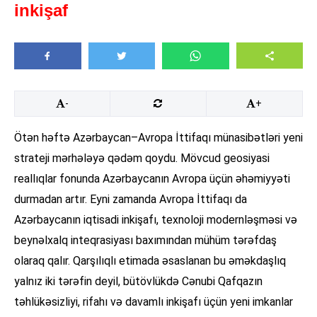
inkişaf
-
+
Ötən həftə Azərbaycan–Avropa İttifaqı münasibətləri yeni
strateji mərhələyə qədəm qoydu. Mövcud geosiyasi
reallıqlar fonunda Azərbaycanın Avropa üçün əhəmiyyəti
durmadan artır. Eyni zamanda Avropa İttifaqı da
Azərbaycanın iqtisadi inkişafı, texnoloji modernləşməsi və
beynəlxalq inteqrasiyası baxımından mühüm tərəfdaş
olaraq qalır. Qarşılıqlı etimada əsaslanan bu əməkdaşlıq
yalnız iki tərəfin deyil, bütövlükdə Cənubi Qafqazın
təhlükəsizliyi, rifahı və davamlı inkişafı üçün yeni imkanlar