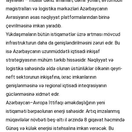
layihələri – müasir dəniz limanları, dəmir yolları, avtomobil
magistralları və logistika mərkəzləri Azərbaycanın
Avrasiyanın əsas nəqliyyat platformalarından birinə
çevrilməsinə imkan yaradıb.
Yükdaşımaların bütün istiqamətlər üzrə artması mövcud
infrastrukturun daha da genişləndirilməsini zəruri edir. Bu
isə Azərbaycanın uzunmüddətli iqtisadi inkişaf
strategiyasının mühüm tərkib hissəsidir. Nəqliyyat və
logistika sahəsində əldə olunan üstünlüklər ölkənin qeyri-
neft sektorunun inkişafına, ixrac imkanlarının
genişlənməsinə və regional iqtisadi inteqrasiyanın
güclənməsinə xidmət edir.
Azərbaycan–Avropa İttifaqı əməkdaşlığının yeni
istiqaməti bərpaolunan enerji sahəsidir. Artıq imzalanmış
müqavilələr növbəti beş-altı il ərzində 8 giqavat həcmində
Günəş və külək enerjisi istehsalına imkan verəcək. Bu