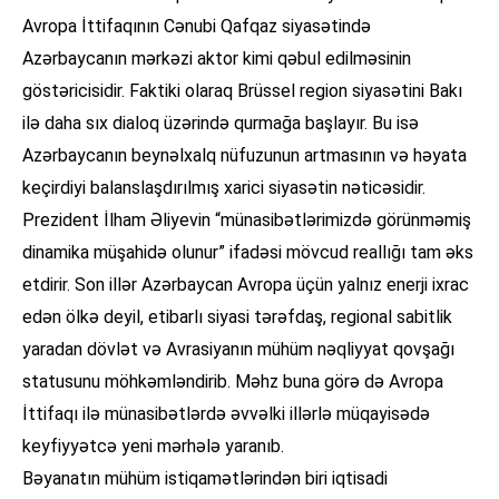
Avropa İttifaqının Cənubi Qafqaz siyasətində
Azərbaycanın mərkəzi aktor kimi qəbul edilməsinin
göstəricisidir. Faktiki olaraq Brüssel region siyasətini Bakı
ilə daha sıx dialoq üzərində qurmağa başlayır. Bu isə
Azərbaycanın beynəlxalq nüfuzunun artmasının və həyata
keçirdiyi balanslaşdırılmış xarici siyasətin nəticəsidir.
Prezident İlham Əliyevin “münasibətlərimizdə görünməmiş
dinamika müşahidə olunur” ifadəsi mövcud reallığı tam əks
etdirir. Son illər Azərbaycan Avropa üçün yalnız enerji ixrac
edən ölkə deyil, etibarlı siyasi tərəfdaş, regional sabitlik
yaradan dövlət və Avrasiyanın mühüm nəqliyyat qovşağı
statusunu möhkəmləndirib. Məhz buna görə də Avropa
İttifaqı ilə münasibətlərdə əvvəlki illərlə müqayisədə
keyfiyyətcə yeni mərhələ yaranıb.
Bəyanatın mühüm istiqamətlərindən biri iqtisadi