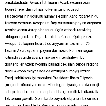
əməkdaşlıqdır. Avropa İttifaqının Azərbaycanın əsas
ticarət tərəfdaşı olması ölkənin xarici iqtisadi
strategiyasının uğurunu nümayiş etdirir. Xarici ticarətin 40
faizdən çoxunun Avropa İttifaqı ölkələrinin payına düşməsi
Azərbaycanın Avropa bazarları üçün etibarlı tərəfdaş
olduğunu göstərir. Digər tərəfdən, Cənubi Qafqaz üzrə
Avropa İttifaqının ticarət dövriyyəsinin təxminən 70
faizinin Azərbaycanın payına düşməsi ölkəmizin region
iqtisadiyyatında aparıcı mövqeyini təsdiqləyir. Bu
göstəricilər Azərbaycanın iqtisadi çəkisinin təkcə regional
deyil, Avropa miqyasında da artdığını nümayiş etdirir.
Enerji təhlükəsizliyi məsələsi Prezident İlham Əliyevin
çıxışında xüsusi yer tutur. Müasir geosiyasi şəraitdə enerji
artıq iqtisadi resurs olmaqdan daha çox milli təhlükəsizlik
faktoruna çevrilib. Son illərdə beynəlxalq enerji bazarında
baş verən dəyişikliklər Avropanı enerji mənbələrinin