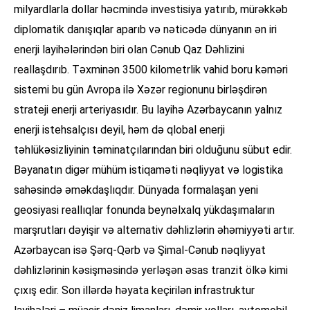
milyardlarla dollar həcmində investisiya yatırıb, mürəkkəb
diplomatik danışıqlar aparıb və nəticədə dünyanın ən iri
enerji layihələrindən biri olan Cənub Qaz Dəhlizini
reallaşdırıb. Təxminən 3500 kilometrlik vahid boru kəməri
sistemi bu gün Avropa ilə Xəzər regionunu birləşdirən
strateji enerji arteriyasıdır. Bu layihə Azərbaycanın yalnız
enerji istehsalçısı deyil, həm də qlobal enerji
təhlükəsizliyinin təminatçılarından biri olduğunu sübut edir.
Bəyanatın digər mühüm istiqaməti nəqliyyat və logistika
sahəsində əməkdaşlıqdır. Dünyada formalaşan yeni
geosiyasi reallıqlar fonunda beynəlxalq yükdaşımaların
marşrutları dəyişir və alternativ dəhlizlərin əhəmiyyəti artır.
Azərbaycan isə Şərq-Qərb və Şimal-Cənub nəqliyyat
dəhlizlərinin kəsişməsində yerləşən əsas tranzit ölkə kimi
çıxış edir. Son illərdə həyata keçirilən infrastruktur