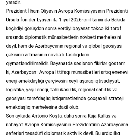
yaradır.
Prezident İlham Əliyevin Avropa Komissiyasının Prezidenti
Ursula fon der Lyayen ilə 1 iyul 2026-cı il tarixində Bakıda
keçirdiyi görüşdən sonra verdiyi bəyanat təkcə iki tərəf
arasında diplomatik münasibətlərin növbəti mərhələsini
deyil, həm də Azərbaycanın regional və qlobal geosiyasi
çəkisinin artmasının növbəti təsdiqi kimi
qiymətləndirilməlidir. Bəyanatda səslənən fikirlər göstərir
ki, Azərbaycan–Avropa İttifaqı münasibətləri artıq ənənəvi
enerji əməkdaşlığı çərçivəsini xeyli aşaraq iqtisadiyyat,
logistika, yaşıl enerji, təhlükəsizlik, regional sabitlik və
geosiyasi tərəfdaşlıq istiqamətlərində çoxşaxəli strateji
əməkdaşlıq mərhələsinə daxil olub.
Son aylarda Antonio Koşta, daha sonra Kaja Kallas və
nəhayət Avropa Komissiyasının Prezidentinin Azərbaycana
səfərləri təsadüfi diplomatik aktivlik deyil. Bu ardıcıllıq