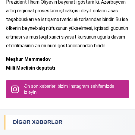
Prezident İlham Əliyevin bəyanatı göstərir ki, Azərbaycan
artıq regional proseslərin iştirakçısı deyil, onların əsas
təşəbbüskarı və istiqamətverici aktorlarından biridir. Bu isə
ölkənin beynəlxalq nüfuzunun yüksəlməsi, iqtisadi gücünün
artması və müstəqil xarici siyasət kursunun uğurla davam
etdirilməsinin ən mühüm göstəricilərindən biridir.
Məşhur Məmmədov
Milli Məclisin deputatı
Ən son xəbərləri bizim Instagram səhifəmizdə
izləyin
DIGƏR XƏBƏRLƏR