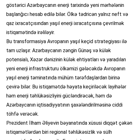
göstərici Azərbaycanın enerji tarixində yeni mərhələnin
başlanğıcı hesab edilə bilər. Ölkə tədricən yalnız neft və
qaz ixracatçısından yaşıl enerji ixracatçısına çevrilmək
istiqamətində irəliləyir.
Bu transformasiya Avropanın yaşıl keçid strategiyası ilə
tam uzlaşır. Azərbaycanın zəngin Günəş və külək
potensialı, Xəzər dənizinin külək ehtiyatları və yaradılan
yeni enerji infrastrukturu ölkəmizi gələcəkdə Avropanın
yaşıl enerji təminatında mühüm tərəfdaşlardan birinə
çevirə bilər. Bu istiqamətdə həyata keçiriləcək layihələr
həm enerji təhlükəsizliyini gücləndirəcək, həm də
Azərbaycanın iqtisadiyyatının şaxələndirilməsinə ciddi
töhfə verəcək.
Prezident İlham Əliyevin bəyanatında xüsusi diqqət çəkən
istiqamətlərdən biri regional təhlükəsizlik və sülh