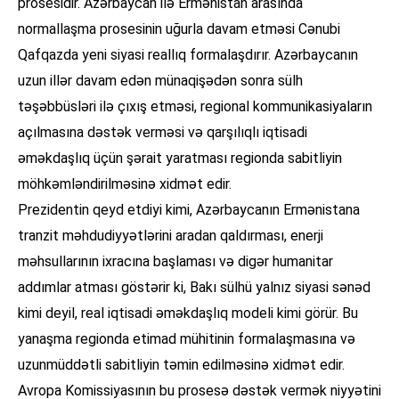
prosesidir. Azərbaycan ilə Ermənistan arasında
normallaşma prosesinin uğurla davam etməsi Cənubi
Qafqazda yeni siyasi reallıq formalaşdırır. Azərbaycanın
uzun illər davam edən münaqişədən sonra sülh
təşəbbüsləri ilə çıxış etməsi, regional kommunikasiyaların
açılmasına dəstək verməsi və qarşılıqlı iqtisadi
əməkdaşlıq üçün şərait yaratması regionda sabitliyin
möhkəmləndirilməsinə xidmət edir.
Prezidentin qeyd etdiyi kimi, Azərbaycanın Ermənistana
tranzit məhdudiyyətlərini aradan qaldırması, enerji
məhsullarının ixracına başlaması və digər humanitar
addımlar atması göstərir ki, Bakı sülhü yalnız siyasi sənəd
kimi deyil, real iqtisadi əməkdaşlıq modeli kimi görür. Bu
yanaşma regionda etimad mühitinin formalaşmasına və
uzunmüddətli sabitliyin təmin edilməsinə xidmət edir.
Avropa Komissiyasının bu prosesə dəstək vermək niyyətini