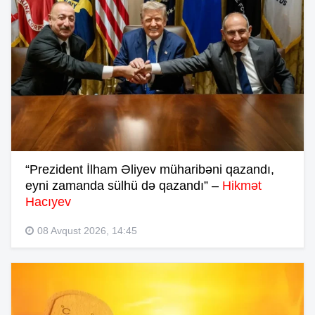
“Prezident İlham Əliyev müharibəni qazandı,
eyni zamanda sülhü də qazandı” –
Hikmət
Hacıyev
08 Avqust 2026, 14:45