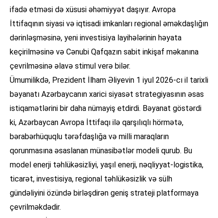
ifadə etməsi də xüsusi əhəmiyyət daşıyır. Avropa
İttifaqının siyasi və iqtisadi imkanları regional əməkdaşlığın
dərinləşməsinə, yeni investisiya layihələrinin həyata
keçirilməsinə və Cənubi Qafqazın sabit inkişaf məkanına
çevrilməsinə əlavə stimul verə bilər.
Ümumilikdə, Prezident İlham Əliyevin 1 iyul 2026-cı il tarixli
bəyanatı Azərbaycanın xarici siyasət strategiyasının əsas
istiqamətlərini bir daha nümayiş etdirdi. Bəyanat göstərdi
ki, Azərbaycan Avropa İttifaqı ilə qarşılıqlı hörmətə,
bərabərhüquqlu tərəfdaşlığa və milli maraqların
qorunmasına əsaslanan münasibətlər modeli qurub. Bu
model enerji təhlükəsizliyi, yaşıl enerji, nəqliyyat-logistika,
ticarət, investisiya, regional təhlükəsizlik və sülh
gündəliyini özündə birləşdirən geniş strateji platformaya
çevrilməkdədir.