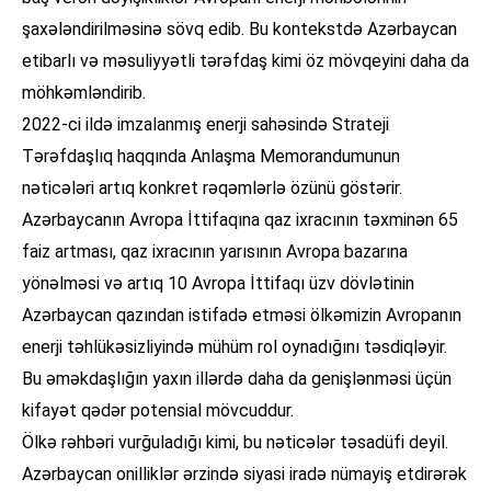
şaxələndirilməsinə sövq edib. Bu kontekstdə Azərbaycan
etibarlı və məsuliyyətli tərəfdaş kimi öz mövqeyini daha da
möhkəmləndirib.
2022-ci ildə imzalanmış enerji sahəsində Strateji
Tərəfdaşlıq haqqında Anlaşma Memorandumunun
nəticələri artıq konkret rəqəmlərlə özünü göstərir.
Azərbaycanın Avropa İttifaqına qaz ixracının təxminən 65
faiz artması, qaz ixracının yarısının Avropa bazarına
yönəlməsi və artıq 10 Avropa İttifaqı üzv dövlətinin
Azərbaycan qazından istifadə etməsi ölkəmizin Avropanın
enerji təhlükəsizliyində mühüm rol oynadığını təsdiqləyir.
Bu əməkdaşlığın yaxın illərdə daha da genişlənməsi üçün
kifayət qədər potensial mövcuddur.
Ölkə rəhbəri vurğuladığı kimi, bu nəticələr təsadüfi deyil.
Azərbaycan onilliklər ərzində siyasi iradə nümayiş etdirərək