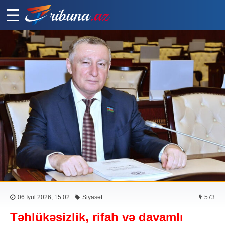
06 İyul 2026, 15:02
Siyasət
573
Təhlükəsizlik, rifah və davamlı