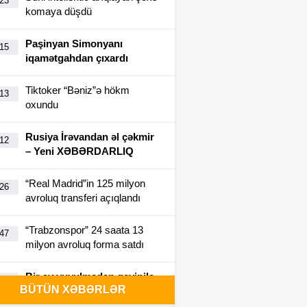
:23
komaya düşdü
Paşinyan Simonyanı
:15
iqamətgahdan çıxardı
Tiktoker “Bəniz”ə hökm
:13
oxundu
Rusiya İrəvandan əl çəkmir
:12
– Yeni XƏBƏRDARLIQ
“Real Madrid”in 125 milyon
:26
avroluq transferi açıqlandı
“Trabzonspor” 24 saata 13
:47
milyon avroluq forma satdı
Bir ay yuyulmadan geyinilə
:40
BÜTÜN XƏBƏRLƏR
bilən futbolka yaradıldı-
FOTO