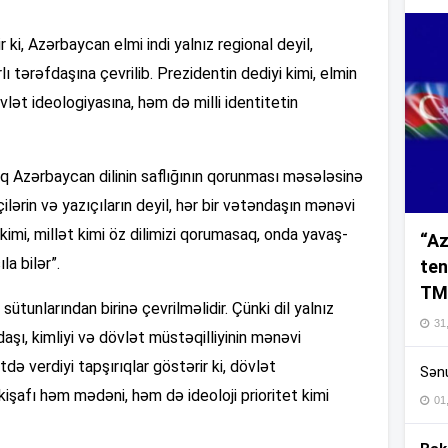
ki, Azərbaycan elmi indi yalnız regional deyil,
16
ı tərəfdaşına çevrilib. Prezidentin dediyi kimi, elmin
vlət ideologiyasına, həm də milli identitetin
16
aq Azərbaycan dilinin saflığının qorunması məsələsinə
ərin və yazıçıların deyil, hər bir vətəndaşın mənəvi
 kimi, millət kimi öz dilimizi qorumasaq, onda yavaş-
“Az
16
la bilər”.
ten
TM
 sütunlarından birinə çevrilməlidir. Çünki dil yalnız
16
31,
daşı, kimliyi və dövlət müstəqilliyinin mənəvi
də verdiyi tapşırıqlar göstərir ki, dövlət
Sənu
16
kişafı həm mədəni, həm də ideoloji prioritet kimi
01
16