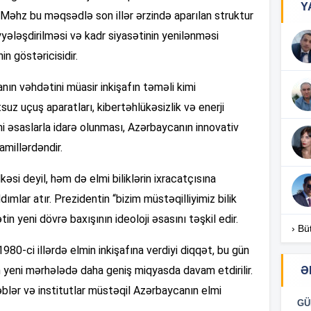
Y
 Məhz bu məqsədlə son illər ərzində aparılan struktur
16
iyyələşdirilməsi və kadr siyasətinin yenilənməsi
n göstəricisidir.
ın vəhdətini müasir inkişafın təməli kimi
16
tsuz uçuş aparatları, kibertəhlükəsizlik və enerji
lmi əsaslarla idarə olunması, Azərbaycanın innovativ
millərdəndir.
16
əsi deyil, həm də elmi biliklərin ixracatçısına
ımlar atır. Prezidentin “bizim müstəqilliyimiz bilik
tin yeni dövrə baxışının ideoloji əsasını təşkil edir.
16
› Bü
0-ci illərdə elmin inkişafına verdiyi diqqət, bu gün
 yeni mərhələdə daha geniş miqyasda davam etdirilir.
Ə
lər və institutlar müstəqil Azərbaycanın elmi
16
GÜ