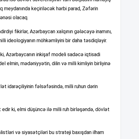
dlıq meydanında keçiriləcək hərbi parad, Zəfərin
tənəsi olacaq.
14
rdiyi fikirlər, Azərbaycan xalqının gələcəyə inamını,
illi ideologiyanın möhkəmliyini bir daha təsdiqləyir.
14
ki, Azərbaycanın inkişaf modeli sadəcə iqtisadi
 elmin, mədəniyyətin, dilin və milli kimliyin birliyinə
14
ət idarəçiliyinin fəlsəfəsində, milli ruhun dərin
14
ir ki, elmi düşüncə ilə milli ruh birləşəndə, dövlət
14
alistləri və siyasətçiləri bu strateji baxışdan ilham