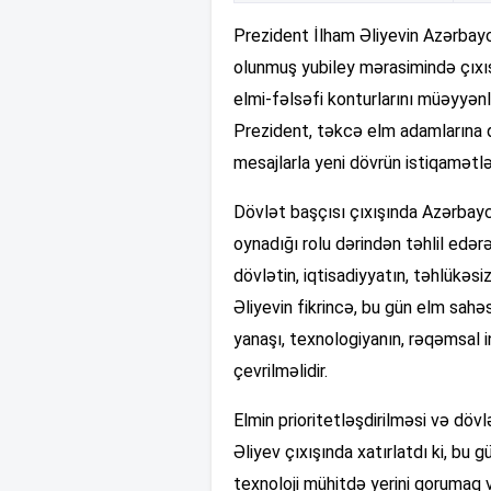
Prezident İlham Əliyevin Azərbayca
olunmuş yubiley mərasimində çıxış
elmi-fəlsəfi konturlarını müəyyən
Prezident, təkcə elm adamlarına 
mesajlarla yeni dövrün istiqamətlə
Dövlət başçısı çıxışında Azərbayca
oynadığı rolu dərindən təhlil edərə
dövlətin, iqtisadiyyatın, təhlükəsiz
Əliyevin fikrincə, bu gün elm sahəs
yanaşı, texnologiyanın, rəqəmsal i
çevrilməlidir.
Elmin prioritetləşdirilməsi və döv
Əliyev çıxışında xatırlatdı ki, bu 
texnoloji mühitdə yerini qorumaq 