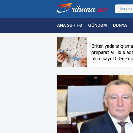
ANA SƏHIFƏ
GÜNDƏM
DÜNYA
MƏDƏNIYYƏT
MAQAZIN
TEXNOL
Britaniyada arıqlama
preparatları ilə əlaqə
ölüm sayı 100-ü keç