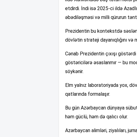
etdirdi. İndi isə 2025-ci ildə Aza
əbədiləşməsi və milli qürurun tən
Prezidentin bu kontekstdə səsləndi
dövlətin strateji dayanıqlığını və m
Cənab Prezidentin çıxışı göstərdi 
göstəricilərə əsaslanmır — bu model
söykənir.
Elm yalnız laboratoriyada yox, dövl
qatlarında formalaşır.
Bu gün Azərbaycan dünyaya sübut ed
həm güclü, həm də qalıcı olur.
Azərbaycan alimləri, ziyalıları, jurn