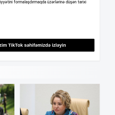
iyyətini formalaşdırmaqda üzərlərinə düşən tarixi
14
14
zim TikTok səhifəmizdə izləyin
14
13
13
13