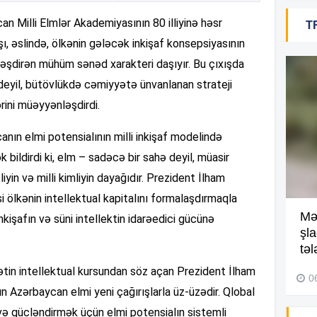
n Milli Elmlər Akademiyasının 80 illiyinə həsr
T
18
ı, əslində, ölkənin gələcək inkişaf konsepsiyasının
ləşdirən mühüm sənəd xarakteri daşıyır. Bu çıxışda
deyil, bütövlükdə cəmiyyətə ünvanlanan strateji
18
rini müəyyənləşdirdi.
nın elmi potensialının milli inkişaf modelində
k bildirdi ki, elm – sadəcə bir sahə deyil, müasir
18
liyin və milli kimliyin dayağıdır. Prezident İlham
i ölkənin intellektual kapitalını formalaşdırmaqla
Kompleksdə faciə: 2 yaşlı
Mə
nkişafın və süni intellektin idarəedici gücünə
17
uşaq hovuzda boğuldu –
şl
Video
təl
lətin intellektual kursundan söz açan Prezident İlham
29 İyul 2026, 16:21
0
17
gün Azərbaycan elmi yeni çağırışlarla üz-üzədir. Qlobal
və gücləndirmək üçün elmi potensialın sistemli