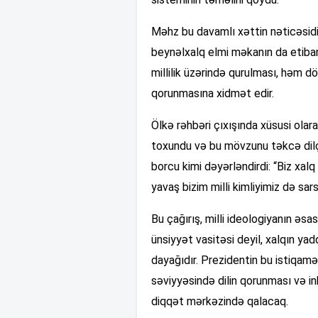
Məhz bu davamlı xəttin nəticəsidir 
beynəlxalq elmi məkanın da etibarl
millilik üzərində qurulması, həm dö
qorunmasına xidmət edir.
Ölkə rəhbəri çıxışında xüsusi olar
toxundu və bu mövzunu təkcə dilçil
borcu kimi dəyərləndirdi: “Biz xalq
yavaş bizim milli kimliyimiz də sarsı
Bu çağırış, milli ideologiyanın əsas
ünsiyyət vasitəsi deyil, xalqın yad
dayağıdır. Prezidentin bu istiqamət
səviyyəsində dilin qorunması və in
diqqət mərkəzində qalacaq.