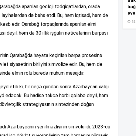
Bakı
Qarabağda aparılan geoloji tədqiqatlardan, orada
bağ
əvə
r layihələrdən də bəhs etdi. Bu, həm iqtisadi, həm də
15
31,
kəsb edir. Qarabağ torpaqlarında aparılan elmi
sı deyil, həm də 30 illik işğalın nəticələrinin bərpası
15
rinin Qarabağda həyata keçirilən bərpa prosesinə
ət siyasətinin birliyini simvolizə edir. Bu, həm də
15
ində elmin rolu barədə mühüm mesajdır.
qeyd etdi ki, bir neçə gündən sonra Azərbaycan xalqı
qeyd edəcək. Bu hadisə təkcə hərbi qələbə deyil, həm
15
ə dövlətçilik strategiyasının sintezindən doğan
aradı Azərbaycanın yenilməzliyinin simvolu idi. 2023-cü
15
arad isə dövlət suverenliyinin tam bərpasını nümayiş