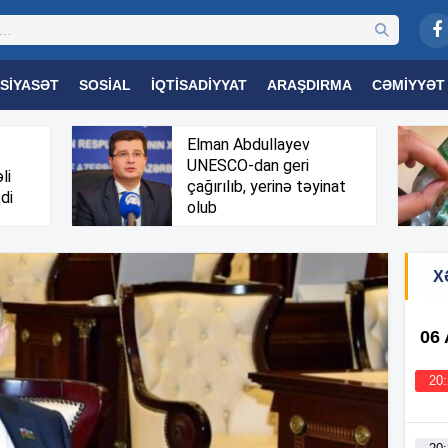
SIYASƏT
SOSIAL
İQTISADIYYAT
ARAŞDIRMA
CƏMIYYƏT
OGIYA
TƏHSIL
SAĞLAMLIQ
MARAQLI
TRIBUNA TV
Elman Abdullayev
UNESCO-dan geri
li
çağırılıb, yerinə təyinat
di
olub
X
06
20