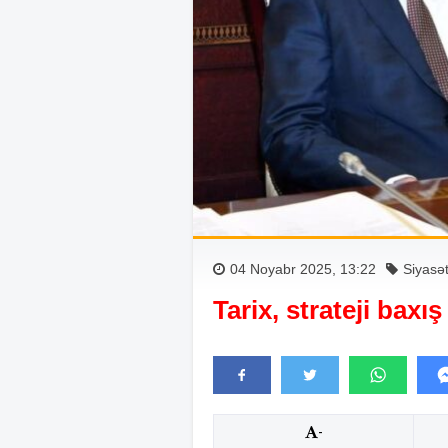
04 Noyabr 2025, 13:22
Siyasə
Tarix, strateji baxı
-