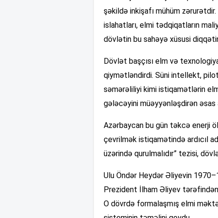
şəkildə inkişafı mühüm zərurətdir.
islahatları, elmi tədqiqatların mal
dövlətin bu sahəyə xüsusi diqqətini
Dövlət başçısı elm və texnologiyan
qiymətləndirdi. Süni intellekt, pilo
səmərəliliyi kimi istiqamətlərin e
gələcəyini müəyyənləşdirən əsas a
Azərbaycan bu gün təkcə enerji ölk
çevrilmək istiqamətində ardıcıl add
üzərində qurulmalıdır” tezisi, dövlə
Ulu Öndər Heydər Əliyevin 1970–198
Prezident İlham Əliyev tərəfindən
O dövrdə formalaşmış elmi məktəb
sisteminin təməlini qoydu.