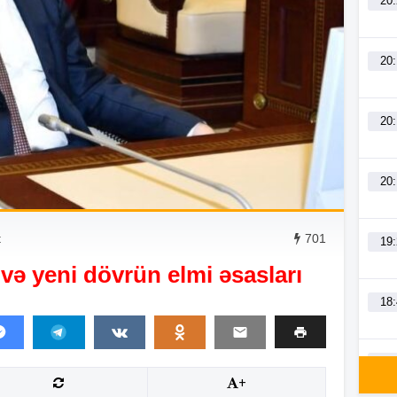
20
20
20
20
t
701
19
ş və yeni dövrün elmi əsasları
18
18
+