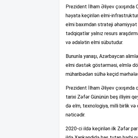
Prezident İlham Əliyev çıxışında 
həyata keçirilən elmi-infrastruktu
elmi baxımdan strateji əhəmiyyət 
tədqiqatlar yalnız resurs araşdırma
və ədalətin elmi sübutudur.
Bununla yanaşı, Azərbaycan alimlə
elmi dəstək göstərməsi, elmlə dövl
müharibədən sülhə keçid mərhələs
Prezident İlham Əliyev çıxışında 
tarixi Zəfər Gününün beş illiyini 
də elm, texnologiya, milli birlik v
nəticədir.
2020-ci ildə keçirilən ilk Zəfər p
ildə Xankəndidə baş tutan hərbi p