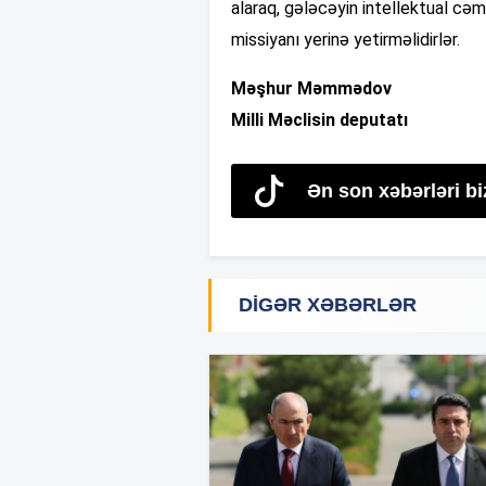
alaraq, gələcəyin intellektual cəm
missiyanı yerinə yetirməlidirlər.
Məşhur Məmmədov
Milli Məclisin deputatı
Ən son xəbərləri bi
DIGƏR XƏBƏRLƏR