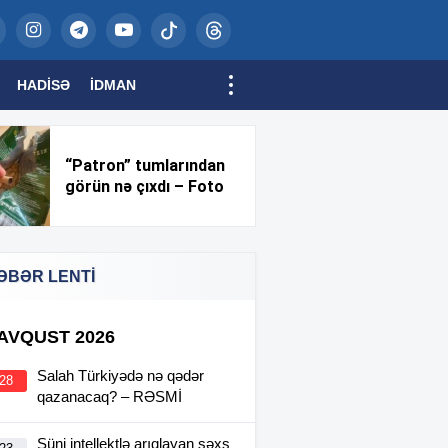
HADISƏ
İDMAN
“Patron” tumlarından
görün nə çıxdı – Foto
ƏBƏR LENTİ
 AVQUST 2026
Salah Türkiyədə nə qədər
:28
qazanacaq? – RƏSMİ
Süni intellektlə arıqlayan şəxs