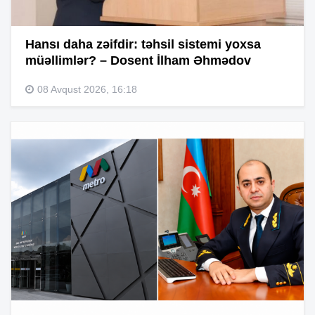
Hansı daha zəifdir: təhsil sistemi yoxsa
müəllimlər? – Dosent İlham Əhmədov
08 Avqust 2026, 16:18