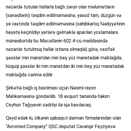
nəzərdə tutulan hallarla bağlı zəruri olan məlumatların
(sənədlərin) təqdim edilməməsinə, yaxud tam, düzgün və
ya vaxtında təqdim edilməməsinə (sahibkarlıq fəaliyyətinin
həyata keçirildiyi yerlərə gəlməklə aparılan yoxlamalara
münasibətdə bu Məcəllənin 602.4-cü maddəsində
nəzərdə tutulmuş hallar istisna olmaqla) görə, vəzifəli
şəxslər min manatdan min beş yüz manatadək məbləğdə,
hüquqi şəxslər iki min manatdan iki min beş yüz manatadək
məbləğdə cərimə edilir.
Şirkətlə bağlı iş baxılması üçün Nəsimi rayon
Məhkəməsinə göndərilib. 18 avqust tarixində hakim
Ceyhun Tağıyevin sədrliyi ilə işə baxılacaq.
Qeyd edək ki, ölkənin qabaqcıl dərman firmalarından olan
“Avromed Company” QSC deputat Cavanşir Feyziyevə