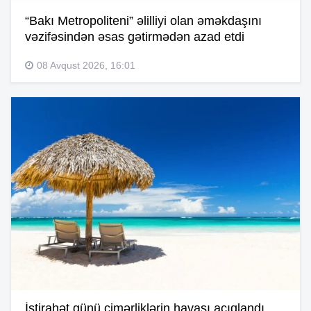
“Bakı Metropoliteni” əlilliyi olan əməkdaşını
vəzifəsindən əsas gətirmədən azad etdi
08 Avqust 2026, 16:01
İstirahət günü çimərliklərin havası açıqlandı