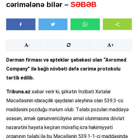
cərimələnə bilər –
SƏBƏB
-
+
Dərman firması və apteklər şəbəkəsi olan “Avromed
Company” ilə bağlı növbəti dəfə cərimə protokolu
tərtib edilib.
Tribuna.az
xəbər verir ki, şirkətin İnzibati Xətalar
Məcəlləsinin idarəçilik qaydalari əleyhinə olan 539.3-cü
maddəsini pozduğu məlum olub. Tələbi pozulan maddəyə
əsasən, əmək qanunvericiliyinə əməl olunmasına dövlət
nəzarətini həyata keçirən müvafiq icra hakimiyyəti
orqanının tələbi ilə bu Məcəllənin 539.1-1-ci maddəsində