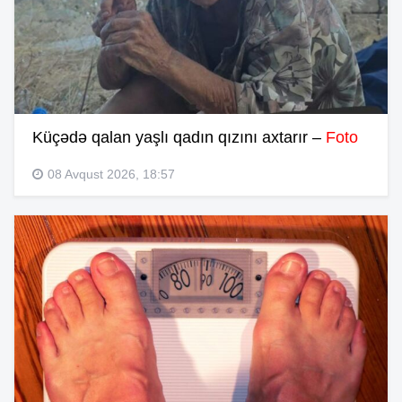
Küçədə qalan yaşlı qadın qızını axtarır –
Foto
08 Avqust 2026, 18:57