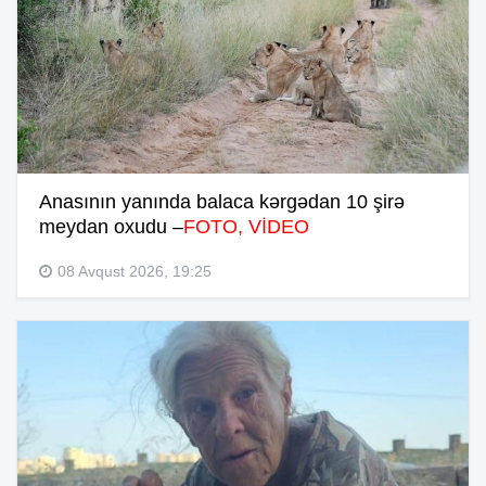
Anasının yanında balaca kərgədan 10 şirə
meydan oxudu –
FOTO, VİDEO
08 Avqust 2026, 19:25