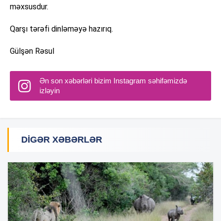
məxsusdur.
Qarşı tərəfi dinləməyə hazırıq.
Gülşən Rəsul
Ən son xəbərləri bizim Instagram səhifəmizdə
izləyin
DIGƏR XƏBƏRLƏR