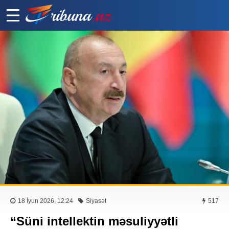
18 İyun 2026, 12:24
Siyasət
517
“Süni intellektin məsuliyyətli