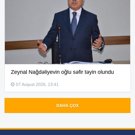
Zeynal Nağdəliyevin oğlu səfir təyin olundu
07 Avqust 2026, 13:41
DAHA ÇOX