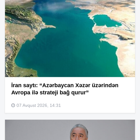
İran saytı: “Azərbaycan Xəzər üzərindən
Avropa ilə strateji bağ qurur”
07 Avqust 2026, 14:31