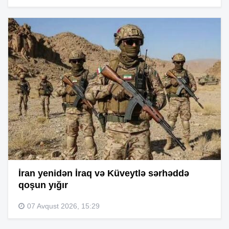
İran yenidən İraq və Küveytlə sərhəddə
qoşun yığır
07 Avqust 2026, 15:29