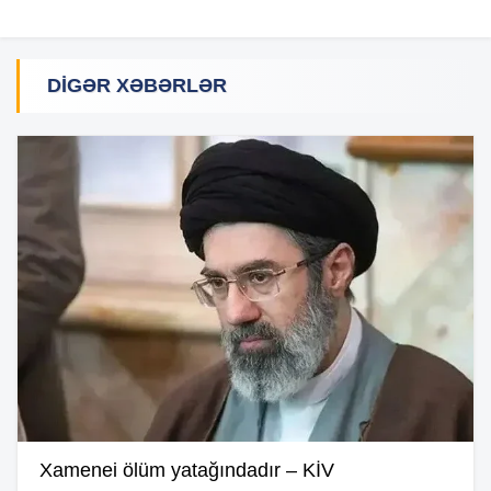
DIGƏR XƏBƏRLƏR
Xamenei ölüm yatağındadır – KİV