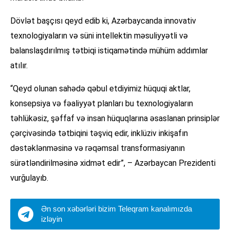
Dövlət başçısı qeyd edib ki, Azərbaycanda innovativ
texnologiyaların və süni intellektin məsuliyyətli və
balanslaşdırılmış tətbiqi istiqamətində mühüm addımlar
atılır.
“Qeyd olunan sahədə qəbul etdiyimiz hüquqi aktlar,
konsepsiya və fəaliyyət planları bu texnologiyaların
təhlükəsiz, şəffaf və insan hüquqlarına əsaslanan prinsiplər
çərçivəsində tətbiqini təşviq edir, inklüziv inkişafın
dəstəklənməsinə və rəqəmsal transformasiyanın
sürətləndirilməsinə xidmət edir”, – Azərbaycan Prezidenti
vurğulayıb.
Ən son xəbərləri bizim Teleqram kanalımızda
izləyin