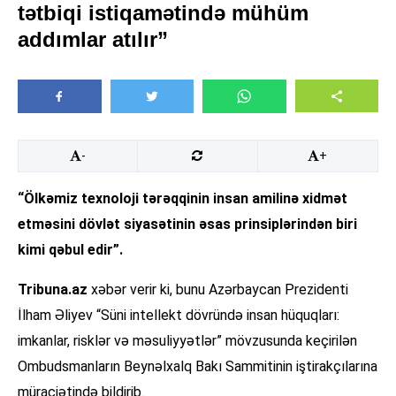
tətbiqi istiqamətində mühüm
addımlar atılır”
-
+
“Ölkəmiz texnoloji tərəqqinin insan amilinə xidmət
etməsini dövlət siyasətinin əsas prinsiplərindən biri
kimi qəbul edir”.
Tribuna.az
xəbər verir ki, bunu Azərbaycan Prezidenti
İlham Əliyev “Süni intellekt dövründə insan hüquqları:
imkanlar, risklər və məsuliyyətlər” mövzusunda keçirilən
Ombudsmanların Beynəlxalq Bakı Sammitinin iştirakçılarına
müraciətində bildirib.