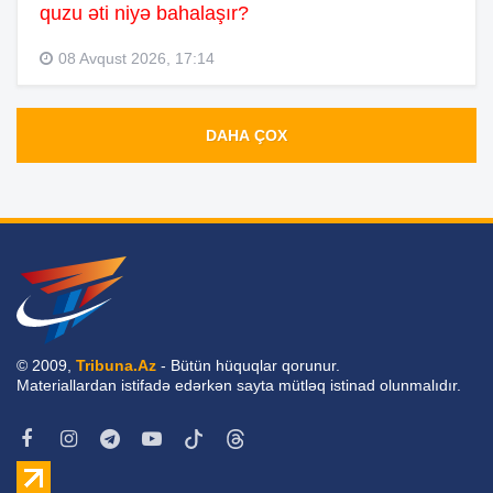
quzu əti niyə bahalaşır?
08 Avqust 2026, 17:14
DAHA ÇOX
© 2009,
Tribuna.Az
- Bütün hüquqlar qorunur.
Materiallardan istifadə edərkən sayta mütləq istinad olunmalıdır.