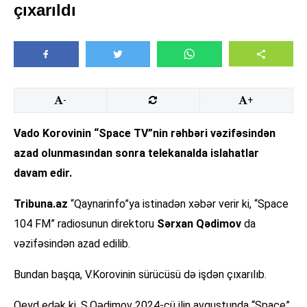
çıxarıldı
-
+
Vado Korovinin “Space TV”nin rəhbəri vəzifəsindən
azad olunmasından sonra telekanalda islahatlar
davam edir.
Tribuna.az
“Qaynarinfo”ya istinadən xəbər verir ki, “Space
104 FM” radiosunun direktoru
Sərxan Qədimov
da
vəzifəsindən azad edilib.
Bundan başqa, V.Korovinin sürücüsü də işdən çıxarılıb.
Qeyd edək ki, S.Qədimov 2024-cü ilin avqustunda “Space”