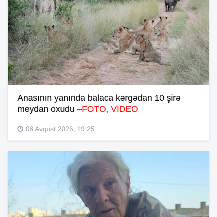
Anasının yanında balaca kərgədan 10 şirə
meydan oxudu –
FOTO, VİDEO
08 Avqust 2026, 19:25