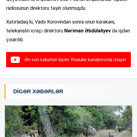
radiosunun direktoru təyin olunmuşdu.
Xatırladaq ki, Vado Korovindən sonra onun kürəkəni,
telekanalın icraçı direktoru
Nəriman Əbdüləliyev
də işdən
çıxarılıb.
Ən son xəbərləri bizim Youtube kanalımızda izləyin
DIGƏR XƏBƏRLƏR