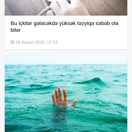
Bu içkilər gələcəkdə yüksək təzyiqə səbəb ola
bilər
08 Avqust 2026, 17:53