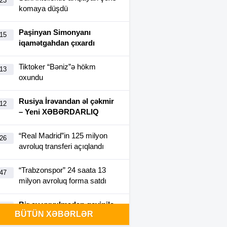
:23
komaya düşdü
Paşinyan Simonyanı
:15
iqamətgahdan çıxardı
Tiktoker “Bəniz”ə hökm
:13
oxundu
Rusiya İrəvandan əl çəkmir
:12
– Yeni XƏBƏRDARLIQ
“Real Madrid”in 125 milyon
:26
avroluq transferi açıqlandı
“Trabzonspor” 24 saata 13
:47
milyon avroluq forma satdı
Bir ay yuyulmadan geyinilə
:40
BÜTÜN XƏBƏRLƏR
bilən futbolka yaradıldı-
FOTO