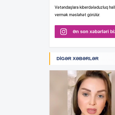
Vətəndaşlara kiberdələduzluq hall
vermək məsləhət görülür.
Ən son xəbərləri bi
DIGƏR XƏBƏRLƏR