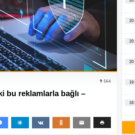
20
20
20
20
564
19
i bu reklamlarla bağlı –
18
18