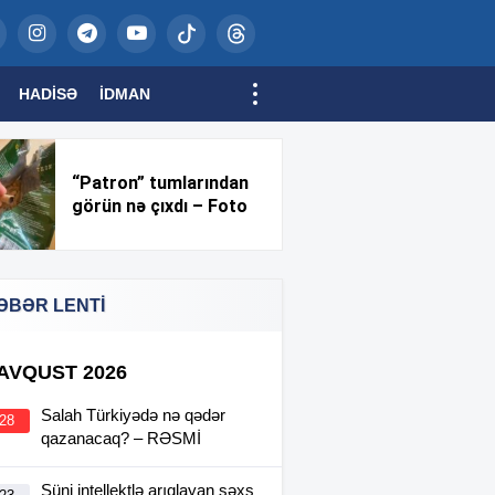
HADISƏ
İDMAN
“Patron” tumlarından
görün nə çıxdı – Foto
ƏBƏR LENTİ
 AVQUST 2026
Salah Türkiyədə nə qədər
:28
qazanacaq? – RƏSMİ
Süni intellektlə arıqlayan şəxs