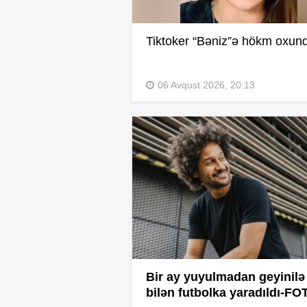
Tiktoker “Bəniz”ə hökm oxun
06 Avqust 2026, 20:13
Bir ay yuyulmadan geyinilə
bilən futbolka yaradıldı-FO