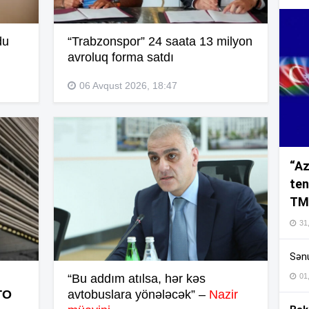
du
“Trabzonspor” 24 saata 13 milyon
16
avroluq forma satdı
06 Avqust 2026, 18:47
16
“Az
16
ten
TM
16
31,
Sənu
16
01
“Bu addım atılsa, hər kəs
TO
avtobuslara yönələcək” –
Nazir
16