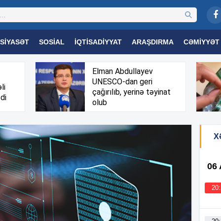
SIYASƏT
SOSIAL
İQTISADIYYAT
ARAŞDIRMA
CƏMIYYƏT
OGIYA
TƏHSIL
SAĞLAMLIQ
MARAQLI
TRIBUNA TV
Elman Abdullayev
UNESCO-dan geri
li
çağırılıb, yerinə təyinat
di
olub
X
06
20