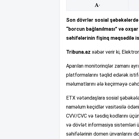
-
Son dövrlər sosial şəbəkələrdə 
“borcun bağlanılması” və oxşar
səhifələrinin fişinq məqsədilə i
Tribuna.az
xəbər verir ki, Elektr
Aparılan monitorinqlər zamanı ayrı
platformalarını təqlid edərək istif
məlumatlarını ələ keçirməyə cəhd
ETX vətəndaşlara sosial şəbəkələ
naməlum keçidlər vasitəsilə ödəni
CVV/CVC və təsdiq kodlarını üçün
və dövlət informasiya sistemləri ü
səhifələrinin domen ünvanlarını di