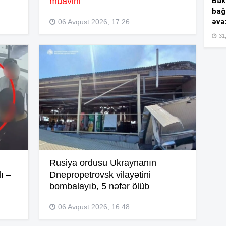
Bakı
müavini
bağ
əvə
06 Avqust 2026, 17:26
15
31,
15
15
15
Rusiya ordusu Ukraynanın
ı –
Dnepropetrovsk vilayətini
bombalayıb, 5 nəfər ölüb
06 Avqust 2026, 16:48
15