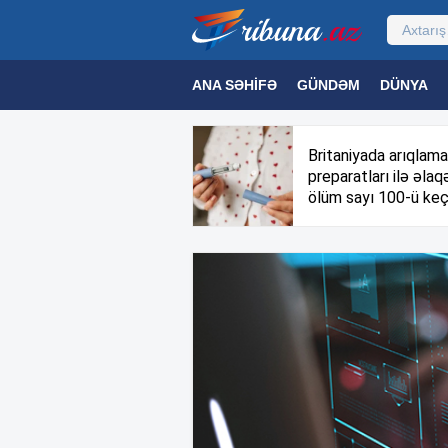
ANA SƏHIFƏ
GÜNDƏM
DÜNYA
MƏDƏNIYYƏT
MAQAZIN
TEXNOL
Britaniyada arıqlama
preparatları ilə əlaqə
ölüm sayı 100-ü keç