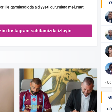
Y
arı ilə qarşılaşdıqda aidiyyəti qurumlara məlumat
16
zim Instagram səhifəmizdə izləyin
16
16
16
› Bü
Ə
16
GÜ