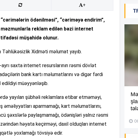
+
T
18
“cərimələrin ödənilməsi”, “cəriməyə endirim”,
 məzmunlarla reklam edilən bəzi internet
stifadəsi müşahidə olunur.
18
on Təhlükəsizlik Xidməti məlumat yayıb.
-ayrı saxta internet resurslarının rəsmi dövlət
18
adəçilərin bank kartı məlumatlarını və digər fərdi
 edildiyi müəyyənləşib.
Kompleksdə faciə: 2 yaşlı
Mə
rdə yayılan şübhəli reklamlara etibar etməməyi,
17
uşaq hovuzda boğuldu –
şl
ş əməliyyatları aparmamağı, kart məlumatlarını,
Video
təl
cü şəxslərlə paylaşmamağı, ödənişləri yalnız rəsmi
29 İyul 2026, 16:21
0
zərindən həyata keçirməyi, daxil olduqları internet
17
qqətlə yoxlamağı tövsiyə edir.