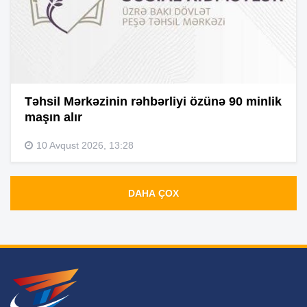
Təhsil Mərkəzinin rəhbərliyi özünə 90 minlik
maşın alır
10 Avqust 2026, 13:28
DAHA ÇOX