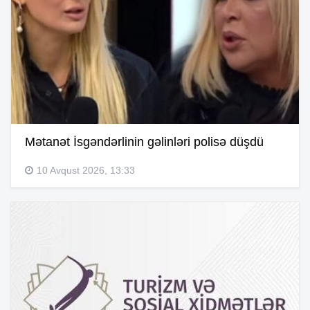
Mətanət İsgəndərlinin gəlinləri polisə düşdü
10 Avqust 2026, 13:33