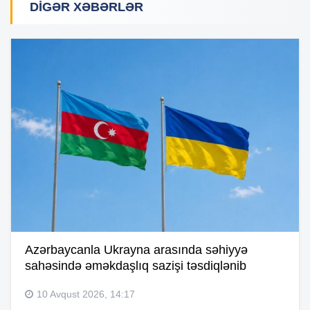
DIGƏR XƏBƏRLƏR
Azərbaycanla Ukrayna arasında səhiyyə
sahəsində əməkdaşlıq sazişi təsdiqlənib
10 Avqust 2026, 14:17