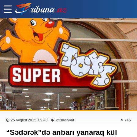
25 Avqust 2025, 09:43
İqtisadiyyat
745
“Sədərək”də anbarı yanaraq kül