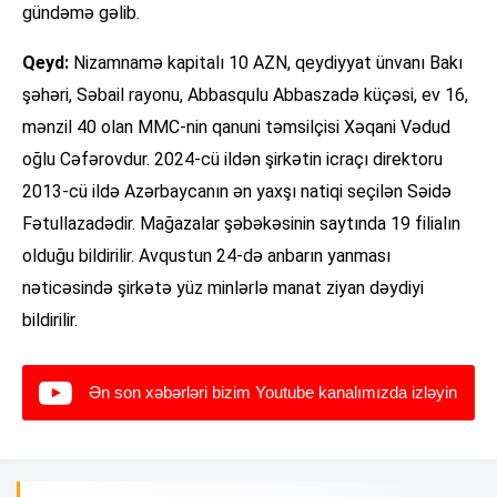
gündəmə gəlib.
Qeyd:
Nizamnamə kapitalı 10 AZN, qeydiyyat ünvanı Bakı
şəhəri, Səbail rayonu, Abbasqulu Abbaszadə küçəsi, ev 16,
mənzil 40 olan MMC-nin qanuni təmsilçisi Xəqani Vədud
oğlu Cəfərovdur. 2024-cü ildən şirkətin icraçı direktoru
2013-cü ildə Azərbaycanın ən yaxşı natiqi seçilən Səidə
Fətullazadədir. Mağazalar şəbəkəsinin saytında 19 filialın
olduğu bildirilir. Avqustun 24-də anbarın yanması
nəticəsində şirkətə yüz minlərlə manat ziyan dəydiyi
bildirilir.
Ən son xəbərləri bizim Youtube kanalımızda izləyin