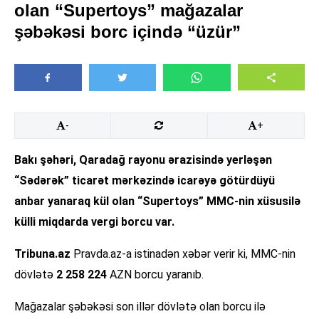
olan “Supertoys” mağazalar
şəbəkəsi borc içində “üzür”
-
+
Bakı şəhəri, Qaradağ rayonu ərazisində yerləşən
“Sədərək” ticarət mərkəzində icarəyə götürdüyü
anbar yanaraq kül olan “Supertoys” MMC-nin xüsusilə
külli miqdarda vergi borcu var.
Tribuna.az
Pravda.az-a istinadən xəbər verir ki, MMC-nin
dövlətə
2 258 224
AZN borcu yaranıb.
Mağazalar şəbəkəsi son illər dövlətə olan borcu ilə