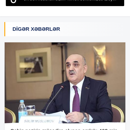
DIGƏR XƏBƏRLƏR