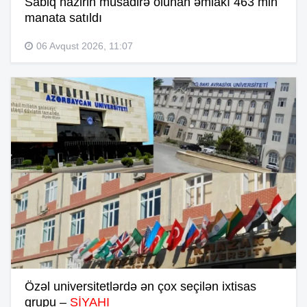
Sabiq nazirin müsadirə olunan əmlakı 463 min
manata satıldı
06 Avqust 2026, 11:07
Özəl universitetlərdə ən çox seçilən ixtisas
qrupu –
SİYAHI