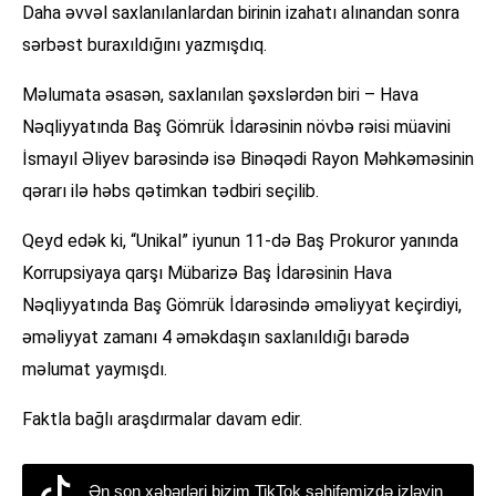
Daha əvvəl saxlanılanlardan birinin izahatı alınandan sonra
sərbəst buraxıldığını yazmışdıq.
Məlumata əsasən, saxlanılan şəxslərdən biri – Hava
Nəqliyyatında Baş Gömrük İdarəsinin növbə rəisi müavini
İsmayıl Əliyev barəsində isə Binəqədi Rayon Məhkəməsinin
qərarı ilə həbs qətimkan tədbiri seçilib.
Qeyd edək ki, “Unikal” iyunun 11-də Baş Prokuror yanında
Korrupsiyaya qarşı Mübarizə Baş İdarəsinin Hava
Nəqliyyatında Baş Gömrük İdarəsində əməliyyat keçirdiyi,
əməliyyat zamanı 4 əməkdaşın saxlanıldığı barədə
məlumat yaymışdı.
Faktla bağlı araşdırmalar davam edir.
Ən son xəbərləri bizim TikTok səhifəmizdə izləyin