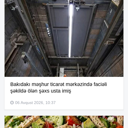
Bakıdakı məşhur ticarət mərkəzində faciəli
şəkildə ölən şəxs usta imiş
06 Avqust 2026, 10:37