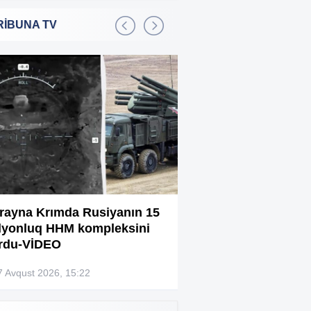
RİBUNA TV
Bakıda 2,5 milyon manata
:01
şadlıq sarayı satılır
Sərdar Ortaç xəstəxanaya
:22
yerləşdirilib?
Rüşvətdə təqsirləndirilən 3
:01
vəzifəli şəxsin məhkəməsi
başlayır
“Həyat yoldaşın istəmirsə,
:59
oxuma, nə məcburdur”
rayna Krımda Rusiyanın 15
Bağlanan universit
lyonluq HHM kompleksini
müəllimləri narazıd
Kiberpolis əməliyyat keçirdi:
:54
rdu-VİDEO
Xarici saytları ələ keçirən
şəxslər tutuldu (VİDEO)
7 Avqust 2026, 15:22
07 Avqust 2026, 13:4
Prokurorluq həbs edilən rəislə
:52
bağlı məlumat yaydı