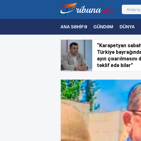
ANA SƏHIFƏ
GÜNDƏM
DÜNYA
MƏDƏNIYYƏT
MAQAZIN
TEXNOL
“Karapetyan saba
Türkiyə bayrağınd
ayın çıxarılmasını 
təklif edə bilər”