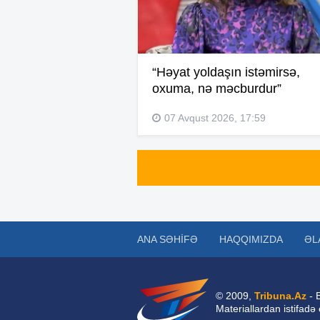
“Həyat yoldaşın istəmirsə,
oxuma, nə məcburdur”
07 Avqust 2026, 17:59
ANA SƏHIFƏ
HAQQIMIZDA
ƏL
© 2009,
Tribuna.Az
- 
Materiallardan istifadə