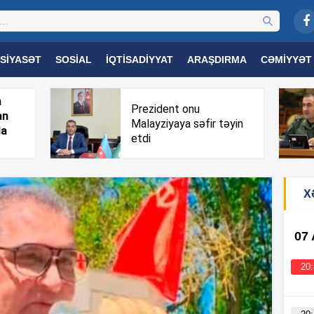
SIYASƏT
SOSIAL
İQTISADIYYAT
ARAŞDIRMA
CƏMIYYƏT
OGIYA
TƏHSIL
SAĞLAMLIQ
MARAQLI
TRIBUNA TV
h
Prezident onu
an
Malayziyaya səfir təyin
da
etdi
X
07
20