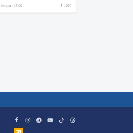
görüntüsünü paylaşdı
, Avqust - 13:00
1070
Xamenei ölüm yatağındadır –
:34
KİV
“İlin sonuna qədər
:30
Ermənistanı bir çox çətin
günlər gözləyir”
İran yenidən İraq və
:29
Küveytlə sərhəddə qoşun
yığır
Ukrayna Krımda Rusiyanın
:22
15 milyonluq HHM
kompleksini vurdu-VİDEO
Daha bir qadın estetik
:16
əməliyyatdan sonra öldü