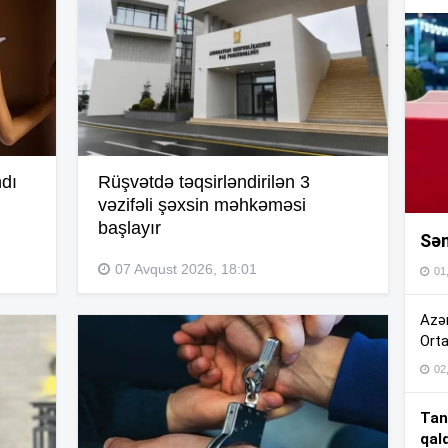
16
16
16
ndı
Rüşvətdə təqsirləndirilən 3
vəzifəli şəxsin məhkəməsi
başlayır
Sən
16
07 Avqust 2026, 18:01
01
16
Azər
Orta
02
15
Tan
qal
15