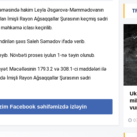
hkəməsində hakim Leyla Əsgərova-Məmmədovanın
T
19
ılan İmişli Rayon Ağsaqqallar Şurasının keçmiş sədri
məhkəmə iclası keçirilib.
18
ləndirilən şəxs Saleh Səmədov ifadə verib.
deyib. Növbəti proses iyulun 1-nə təyin olunub.
18
yət Məcəlləsinin 179.3.2 və 308.1-ci maddələri ilə
3-də İmişli Rayon Ağsaqqallar Şurasının sədri
17
Ağdamda yanğını bu şəxs
Uk
törədibmiş – Video
mi
17
izim Facebook səhifəmizdə izləyin
vu
04 Avqust 2026, 09:45
0
17