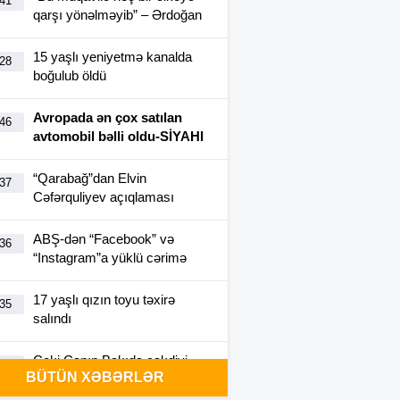
:41
qarşı yönəlməyib” – Ərdoğan
15 yaşlı yeniyetmə kanalda
:28
boğulub öldü
Avropada ən çox satılan
:46
avtomobil bəlli oldu-SİYAHI
“Qarabağ”dan Elvin
:37
Cəfərquliyev açıqlaması
ABŞ-dən “Facebook” və
:36
“Instagram”a yüklü cərimə
17 yaşlı qızın toyu təxirə
:35
salındı
Ceki Çanın Bakıda çəkdiyi
:25
BÜTÜN XƏBƏRLƏR
filmə görə Azərbaycan 1
milyon dollar ödəyə bilər?