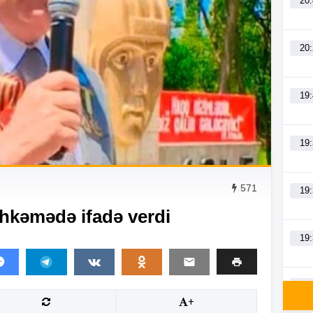
20
20
19
19
571
19
kəmədə ifadə verdi
19
19
+