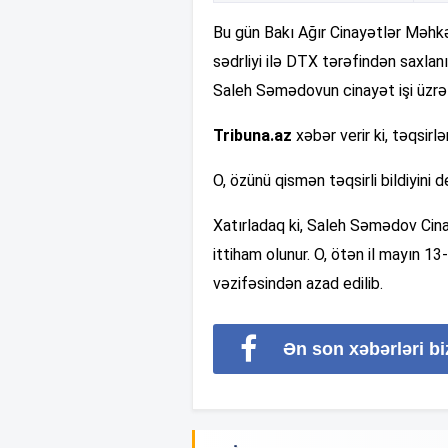
Bu gün Bakı Ağır Cinayətlər Mə
sədrliyi ilə DTX tərəfindən saxlan
Saleh Səmədovun cinayət işi üzrə 
Tribuna.az
xəbər verir ki, təqsir
O, özünü qismən təqsirli bildiyini 
Xatırladaq ki, Saleh Səmədov Cina
ittiham olunur. O, ötən il mayın 1
vəzifəsindən azad edilib.
Ən son xəbərləri b