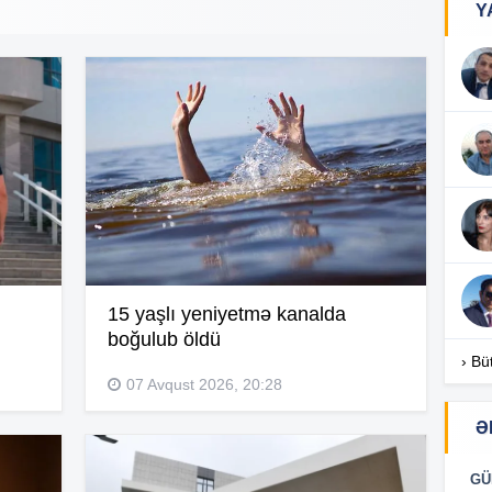
Y
17
17
17
15 yaşlı yeniyetmə kanalda
boğulub öldü
16
› Bü
07 Avqust 2026, 20:28
Ə
16
GÜ