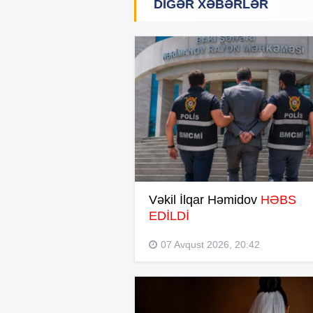
DIGƏR XƏBƏRLƏR
Vəkil İlqar Həmidov
HƏBS
EDİLDİ
07 Avqust 2026, 20:42