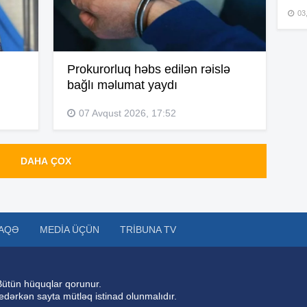
03
15
Prokurorluq həbs edilən rəislə
bağlı məlumat yaydı
15
07 Avqust 2026, 17:52
15
DAHA ÇOX
15
AQƏ
MEDIA ÜÇÜN
TRIBUNA TV
15
Bütün hüquqlar qorunur.
 edərkən sayta mütləq istinad olunmalıdır.