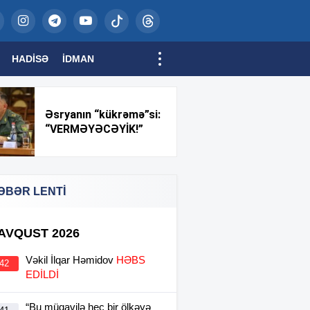
HADISƏ
İDMAN
Əsryanın “kükrəmə”si:
“VERMƏYƏCƏYİK!”
ƏBƏR LENTİ
 AVQUST 2026
Vəkil İlqar Həmidov
HƏBS
:42
EDİLDİ
“Bu müqavilə heç bir ölkəyə