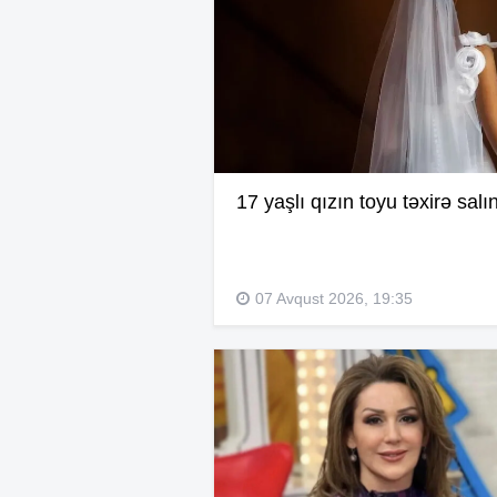
17 yaşlı qızın toyu təxirə salı
07 Avqust 2026, 19:35