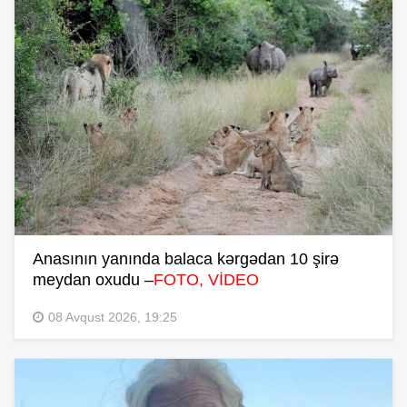
Anasının yanında balaca kərgədan 10 şirə
meydan oxudu –
FOTO, VİDEO
08 Avqust 2026, 19:25