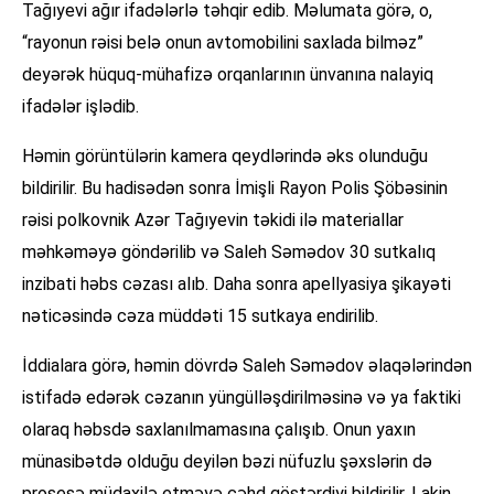
Tağıyevi ağır ifadələrlə təhqir edib. Məlumata görə, o,
“rayonun rəisi belə onun avtomobilini saxlada bilməz”
deyərək hüquq-mühafizə orqanlarının ünvanına nalayiq
ifadələr işlədib.
Həmin görüntülərin kamera qeydlərində əks olunduğu
bildirilir. Bu hadisədən sonra İmişli Rayon Polis Şöbəsinin
rəisi polkovnik Azər Tağıyevin təkidi ilə materiallar
məhkəməyə göndərilib və Saleh Səmədov 30 sutkalıq
inzibati həbs cəzası alıb. Daha sonra apellyasiya şikayəti
nəticəsində cəza müddəti 15 sutkaya endirilib.
İddialara görə, həmin dövrdə Saleh Səmədov əlaqələrindən
istifadə edərək cəzanın yüngülləşdirilməsinə və ya faktiki
olaraq həbsdə saxlanılmamasına çalışıb. Onun yaxın
münasibətdə olduğu deyilən bəzi nüfuzlu şəxslərin də
prosesə müdaxilə etməyə cəhd göstərdiyi bildirilir. Lakin