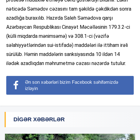
nəticədə Səmədov cəzasını tam şəkildə çəkdikdən sonra
azadlığa buraxılıb. Hazırda Saleh Səmədova qarşı
Azərbaycan Respublikası Cinayət Məcəlləsinin 179.3.2-ci
(külli miqdarda mənimsəmə) və 308.1-ci (vəzifə
səlahiyyətlərindən sui-istifadə) maddələri ilə ittiham irəli
sürülüb. Həmin maddələrin sanksiyasında 10 ildən 14
ilədək azadlıqdan məhrumetmə cəzası nəzərdə tutulur.
Ən son xəbərləri bizim Facebook səhifəmizdə
izləyin
DIGƏR XƏBƏRLƏR