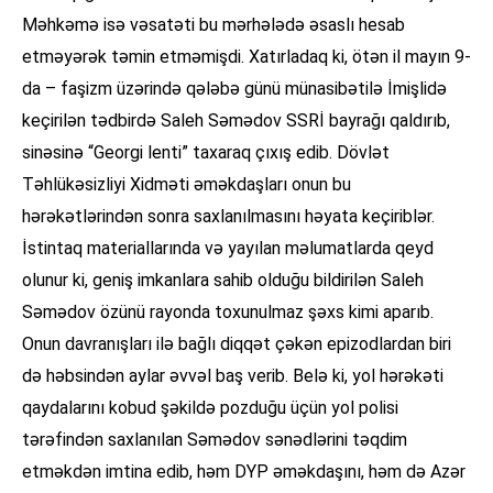
Məhkəmə isə vəsatəti bu mərhələdə əsaslı hesab
etməyərək təmin etməmişdi. Xatırladaq ki, ötən il mayın 9-
da – faşizm üzərində qələbə günü münasibətilə İmişlidə
keçirilən tədbirdə Saleh Səmədov SSRİ bayrağı qaldırıb,
sinəsinə “Georgi lenti” taxaraq çıxış edib. Dövlət
Təhlükəsizliyi Xidməti əməkdaşları onun bu
hərəkətlərindən sonra saxlanılmasını həyata keçiriblər.
İstintaq materiallarında və yayılan məlumatlarda qeyd
olunur ki, geniş imkanlara sahib olduğu bildirilən Saleh
Səmədov özünü rayonda toxunulmaz şəxs kimi aparıb.
Onun davranışları ilə bağlı diqqət çəkən epizodlardan biri
də həbsindən aylar əvvəl baş verib. Belə ki, yol hərəkəti
qaydalarını kobud şəkildə pozduğu üçün yol polisi
tərəfindən saxlanılan Səmədov sənədlərini təqdim
etməkdən imtina edib, həm DYP əməkdaşını, həm də Azər