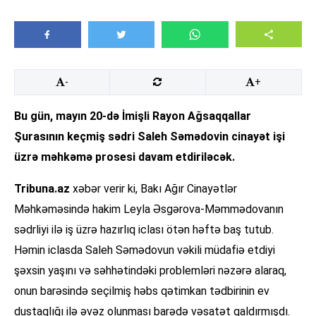
-
+
Bu gün, mayın 20-də İmişli Rayon Ağsaqqallar
Şurasının keçmiş sədri Saleh Səmədovin cinayət işi
üzrə məhkəmə prosesi davam etdiriləcək.
Tribuna.az
xəbər verir ki, Bakı Ağır Cinayətlər
Məhkəməsində hakim Leyla Əsgərova-Məmmədovanın
sədrliyi ilə iş üzrə hazırlıq iclası ötən həftə baş tutub.
Həmin iclasda Saleh Səmədovun vəkili müdafiə etdiyi
şəxsin yaşını və səhhətindəki problemləri nəzərə alaraq,
onun barəsində seçilmiş həbs qətimkan tədbirinin ev
dustaqlığı ilə əvəz olunması barədə vəsatət qaldırmışdı.