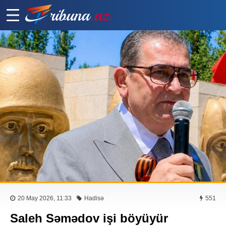
20 May 2026, 11:33
Hadisə
551
Saleh Səmədov işi böyüyür