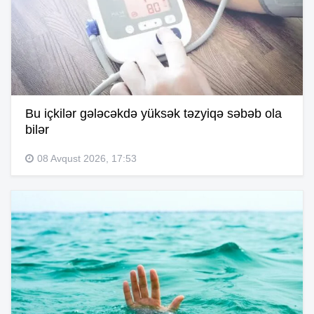
Bu içkilər gələcəkdə yüksək təzyiqə səbəb ola
bilər
08 Avqust 2026, 17:53