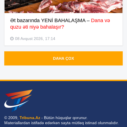
Ət bazarında YENİ BAHALAŞMA –
Dana və
quzu əti niyə bahalaşır?
08 Avqust 2026, 17:14
DAHA ÇOX
© 2009,
Tribuna.Az
- Bütün hüquqlar qorunur.
Materiallardan istifadə edərkən sayta mütləq istinad olunmalıdır.