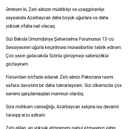
Əminəm ki, Zati-alinizin müdrikliyi və uzaqgörənliyi
sayəsində Azərbaycan daha böyük uğurlara və daha
yüksək rifaha nail olacaq.
Sizi Bakıda Ümumdünya Şəhərsalma Forumunun 13-cü
Sessiyasının uğurla keçirilməsi münasibətilə təbrik edirəm.
Çox yaxın gələcəkdə Sizinlə görüşməyi səbirsizliklə
gözləyirəm.
Fürsətdən istifadə edərək Zati-alinizi Pakistana rəsmi
səfərə dəvətimi bir daha təkrarlayıram. Sizi ölkəmizdə çox
səmimi qarşılamaqdan məmnun olardıq.
Sizə möhkəm cansağlığı, Azərbaycan xalqına isə davamlı
tərəqqi arzu edirəm.
Zati-aliləri, ən yüksək ehtiramımı qəbul etməyinizi xahiş