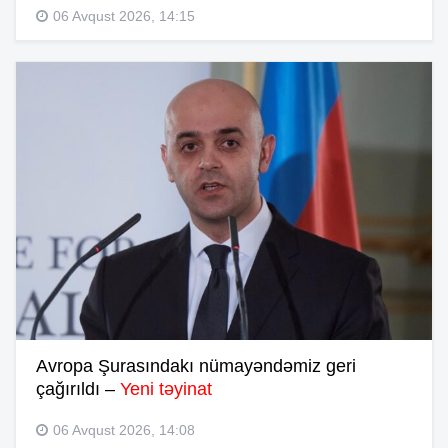
06 Avqust 2026, 14:15
Avropa Şurasındakı nümayəndəmiz geri
çağırıldı –
Yeni təyinat
06 Avqust 2026, 14:08