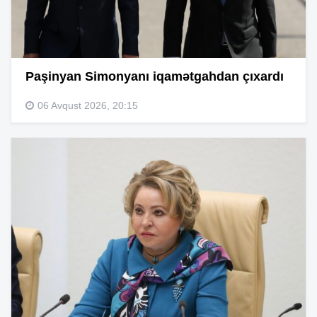
Paşinyan Simonyanı iqamətgahdan çıxardı
06 Avqust 2026, 20:15