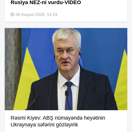
Rusiya NEZ-ni vurdu-VİDEO
06 Avqust 2026, 14:24
Rəsmi Kiyev: ABŞ nümayəndə heyətinin
Ukraynaya səfərini gözləyirik