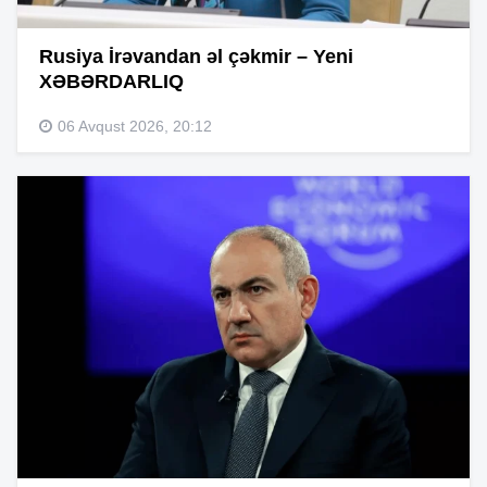
Rusiya İrəvandan əl çəkmir – Yeni
XƏBƏRDARLIQ
06 Avqust 2026, 20:12