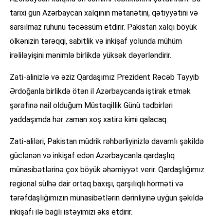
tarixi gün Azərbaycan xalqının mətanətini, qətiyyətini və
sarsılmaz ruhunu təcəssüm etdirir. Pakistan xalqı böyük
ölkənizin tərəqqi, sabitlik və inkişaf yolunda mühüm
irəliləyişini mənimlə birlikdə yüksək dəyərləndirir.
Zati-alinizlə və əziz Qardaşımız Prezident Rəcəb Tayyib
Ərdoğanla birlikdə ötən il Azərbaycanda iştirak etmək
şərəfinə nail olduğum Müstəqillik Günü tədbirləri
yaddaşımda hər zaman xoş xatirə kimi qalacaq.
Zati-aliləri, Pakistan müdrik rəhbərliyinizlə davamlı şəkildə
güclənən və inkişaf edən Azərbaycanla qardaşlıq
münasibətlərinə çox böyük əhəmiyyət verir. Qardaşlığımız
regional sülhə dair ortaq baxışı, qarşılıqlı hörməti və
tərəfdaşlığımızın münasibətlərin dərinliyinə uyğun şəkildə
inkişafı ilə bağlı istəyimizi əks etdirir.