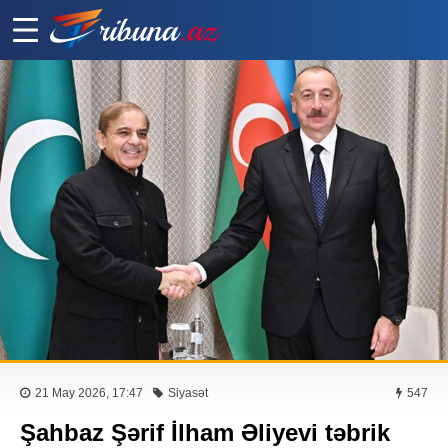
21 May 2026, 17:47
Siyasət
547
Şahbaz Şərif İlham Əliyevi təbrik