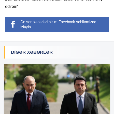
edirəm”.
Ən son xəbərləri bizim Facebook səhifəmizdə
izləyin
DIGƏR XƏBƏRLƏR