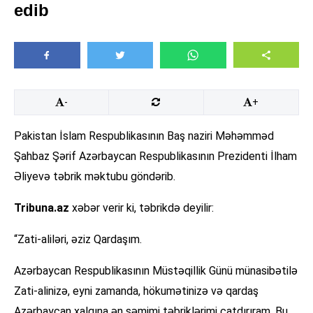
edib
-
+
Pakistan İslam Respublikasının Baş naziri Məhəmməd
Şahbaz Şərif Azərbaycan Respublikasının Prezidenti İlham
Əliyevə təbrik məktubu göndərib.
Tribuna.az
xəbər verir ki, təbrikdə deyilir:
“Zati-aliləri, əziz Qardaşım.
Azərbaycan Respublikasının Müstəqillik Günü münasibətilə
Zati-alinizə, eyni zamanda, hökumətinizə və qardaş
Azərbaycan xalqına ən səmimi təbriklərimi çatdırıram. Bu