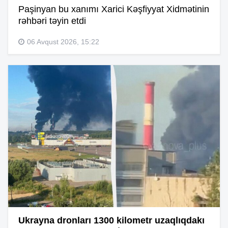
Paşinyan bu xanımı Xarici Kəşfiyyat Xidmətinin
rəhbəri təyin etdi
06 Avqust 2026, 15:22
Ukrayna dronları 1300 kilometr uzaqlıqdakı