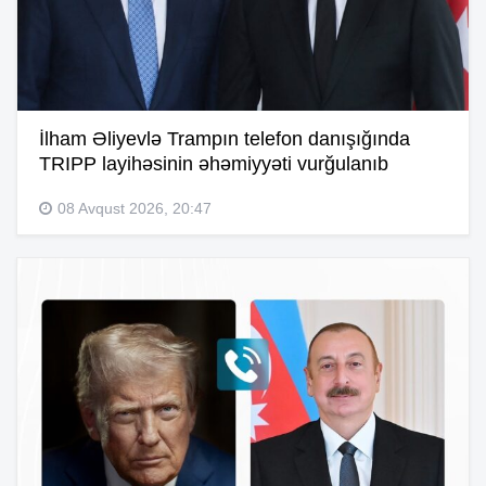
İlham Əliyevlə Trampın telefon danışığında
TRIPP layihəsinin əhəmiyyəti vurğulanıb
08 Avqust 2026, 20:47