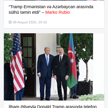
“Tramp Ermənistan və Azərbaycan arasında
sülhü təmin etdi” –
Marko Rubio
08 Avqust 2026, 20:42
İlham Əliyevlə Donald Tramp arasında telefon