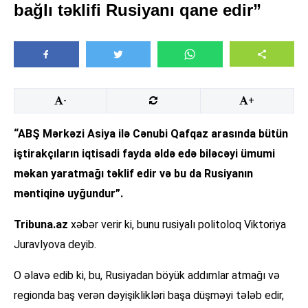
bağlı təklifi Rusiyanı qane edir”
-
+
“ABŞ Mərkəzi Asiya ilə Cənubi Qafqaz arasında bütün
iştirakçıların iqtisadi fayda əldə edə biləcəyi ümumi
məkan yaratmağı təklif edir və bu da Rusiyanın
məntiqinə uyğundur”.
Tribuna.az
xəbər verir ki, bunu rusiyalı politoloq Viktoriya
Juravlyova deyib.
O əlavə edib ki, bu, Rusiyadan böyük addımlar atmağı və
regionda baş verən dəyişiklikləri başa düşməyi tələb edir,