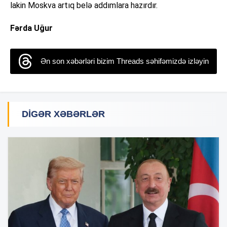
lakin Moskva artıq belə addımlara hazırdır.
Fərda Uğur
Ən son xəbərləri bizim Threads səhifəmizdə izləyin
DIGƏR XƏBƏRLƏR