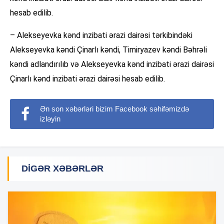
hesab edilib.
– Alekseyevka kənd inzibati ərazi dairəsi tərkibindəki
Alekseyevka kəndi Çinarlı kəndi, Timiryazev kəndi Bəhrəli
kəndi adlandırılıb və Alekseyevka kənd inzibati ərazi dairəsi
Çinarlı kənd inzibati ərazi dairəsi hesab edilib.
Ən son xəbərləri bizim Facebook səhifəmizdə
izləyin
DIGƏR XƏBƏRLƏR