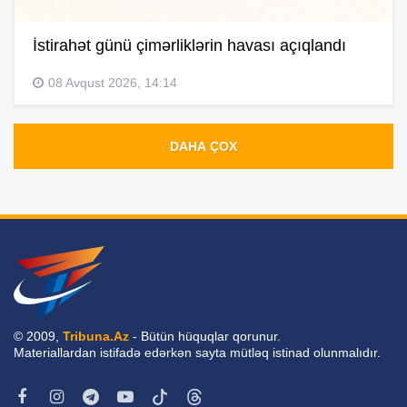
İstirahət günü çimərliklərin havası açıqlandı
08 Avqust 2026, 14:14
DAHA ÇOX
© 2009,
Tribuna.Az
- Bütün hüquqlar qorunur.
Materiallardan istifadə edərkən sayta mütləq istinad olunmalıdır.