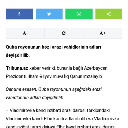
-
+
Quba rayonunun bəzi ərazi vahidlərinin adları
dəyişdirilib.
Tribuna.az
xəbər verir ki, bununla bağlı Azərbaycan
Prezidenti İlham Əliyev müvafiq Qanun imzalayıb.
Qanuna əsasən, Quba rayonunun aşağıdakı ərazi
vahidlərinin adları dəyişdirilib:
– Vladimirovka kənd inzibati ərazi dairəsi tərkibindəki
Vladimirovka kəndi Elbir kəndi adlandırılıb və Vladimirovka
kənd inzibati ərazi dairəsi Elbir kənd inzibati ərazi dairəsi