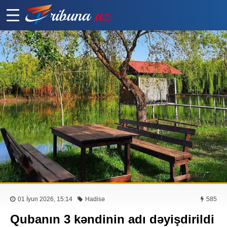
01 İyun 2026, 15:14
Hadisə
585
Qubanın 3 kəndinin adı dəyişdirildi