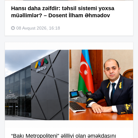
Hansı daha zəifdir: təhsil sistemi yoxsa
müəllimlər? – Dosent İlham Əhmədov
08 Avqust 2026, 16:18
“Bakı Metropoliteni” əlilliyi olan əməkdaşını