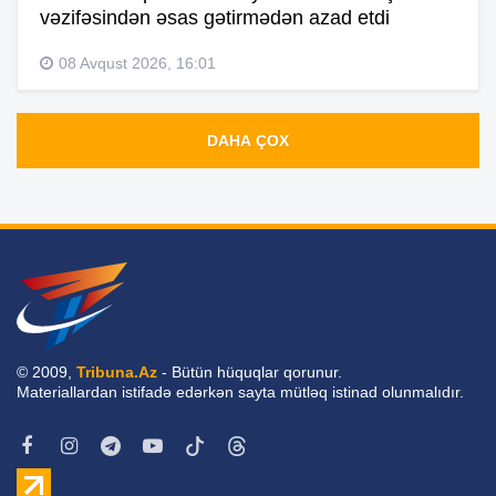
vəzifəsindən əsas gətirmədən azad etdi
08 Avqust 2026, 16:01
DAHA ÇOX
© 2009,
Tribuna.Az
- Bütün hüquqlar qorunur.
Materiallardan istifadə edərkən sayta mütləq istinad olunmalıdır.