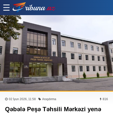
02 İyun 2026, 11:58
Araşdırma
816
Qəbələ Peşə Təhsili Mərkəzi yenə