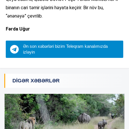
binanın cari təmir işlərini həyata keçirir. Bir növ bu,
“ənənəyə” çevrilib.
Fərda Uğur
Ən son xəbərləri bizim Teleqram kanalımızda
izləyin
DIGƏR XƏBƏRLƏR