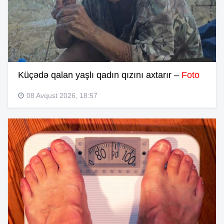
Küçədə qalan yaşlı qadın qızını axtarır –
Foto
08 Avqust 2026, 18:57