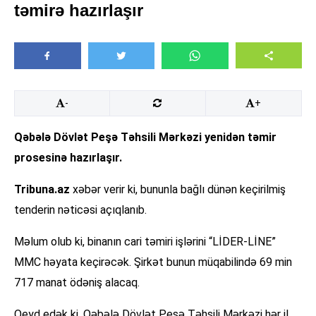
təmirə hazırlaşır
-
+
Qəbələ Dövlət Peşə Təhsili Mərkəzi yenidən təmir
prosesinə hazırlaşır.
Tribuna.az
xəbər verir ki, bununla bağlı dünən keçirilmiş
tenderin nəticəsi açıqlanıb.
Məlum olub ki, binanın cari təmiri işlərini “LİDER-LİNE”
MMC həyata keçirəcək. Şirkət bunun müqabilində 69 min
717 manat ödəniş alacaq.
Qeyd edək ki, Qəbələ Dövlət Peşə Təhsili Mərkəzi hər il