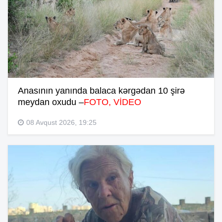
Anasının yanında balaca kərgədan 10 şirə
meydan oxudu –
FOTO, VİDEO
08 Avqust 2026, 19:25