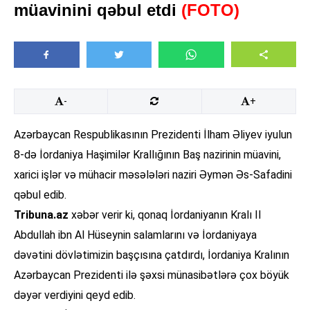
müavinini qəbul etdi
(FOTO)
-
+
Azərbaycan Respublikasının Prezidenti İlham Əliyev iyulun
8-də İordaniya Haşimilər Krallığının Baş nazirinin müavini,
xarici işlər və mühacir məsələləri naziri Əymən Əs-Safadini
qəbul edib.
Tribuna.az
xəbər verir ki, qonaq İordaniyanın Kralı II
Abdullah ibn Al Hüseynin salamlarını və İordaniyaya
dəvətini dövlətimizin başçısına çatdırdı, İordaniya Kralının
Azərbaycan Prezidenti ilə şəxsi münasibətlərə çox böyük
dəyər verdiyini qeyd edib.