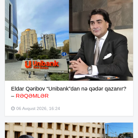
Eldar Qəribov “Unibank”dan nə qədər qazanır?
–
RƏQƏMLƏR
06 Avqust 2026, 16:24