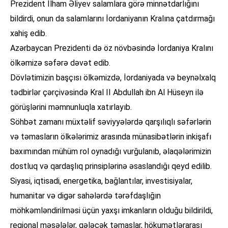
Prezident İlham Əliyev salamlara görə minnətdarlığını
bildirdi, onun da salamlarını İordaniyanın Kralına çatdırmağı
xahiş edib.
Azərbaycan Prezidenti də öz növbəsində İordaniya Kralını
ölkəmizə səfərə dəvət edib.
Dövlətimizin başçısı ölkəmizdə, İordaniyada və beynəlxalq
tədbirlər çərçivəsində Kral II Abdullah ibn Al Hüseyn ilə
görüşlərini məmnunluqla xatırlayıb.
Söhbət zamanı müxtəlif səviyyələrdə qarşılıqlı səfərlərin
və təmasların ölkələrimiz arasında münasibətlərin inkişafı
baxımından mühüm rol oynadığı vurğulanıb, əlaqələrimizin
dostluq və qardaşlıq prinsiplərinə əsaslandığı qeyd edilib.
Siyasi, iqtisadi, energetika, bağlantılar, investisiyalar,
humanitar və digər sahələrdə tərəfdaşlığın
möhkəmləndirilməsi üçün yaxşı imkanların olduğu bildirildi,
regional məsələlər, gələcək təmaslar, hökumətlərarası