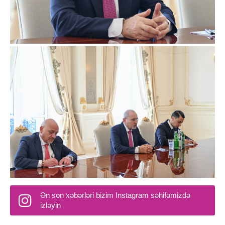
Ən son xəbərləri bizim Instagram səhifəmizdə
izləyin