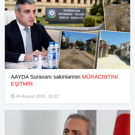
AAYDA Suraxanı sakinlərinin
MÜRACİƏTİNİ
EŞİTMİR
06 Avqust 2026, 16:22