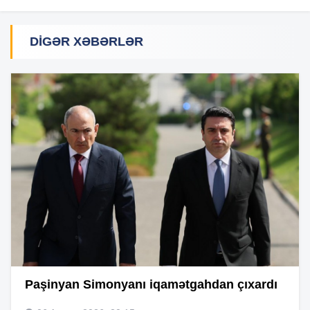
DIGƏR XƏBƏRLƏR
Paşinyan Simonyanı iqamətgahdan çıxardı