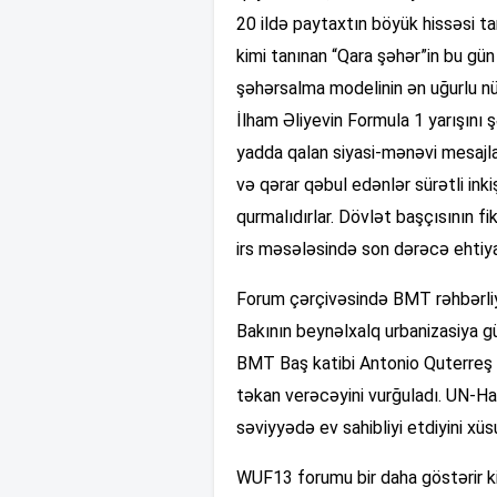
20 ildə paytaxtın böyük hissəsi t
kimi tanınan “Qara şəhər”in bu gün
şəhərsalma modelinin ən uğurlu nü
İlham Əliyevin Formula 1 yarışını ş
yadda qalan siyasi-mənəvi mesajları
və qərar qəbul edənlər sürətli inki
qurmalıdırlar. Dövlət başçısının fik
irs məsələsində son dərəcə ehtiya
Forum çərçivəsində BMT rəhbərliy
Bakının beynəlxalq urbanizasiya g
BMT Baş katibi Antonio Quterreş 
təkan verəcəyini vurğuladı. UN-Ha
səviyyədə ev sahibliyi etdiyini xüs
WUF13 forumu bir daha göstərir ki,