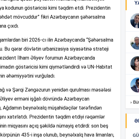
Y
15
siya kodunun göstəricisi kimi təqdim etdi. Prezidentin
i vəhdət mövcuddur” fikri Azərbaycanın şəhərsalma
15
ana çıxdı.
mlardan biri 2026-cı ilin Azərbaycanda “Şəhərsalma
u. Bu qərar dövlətin urbanizasiya siyasətinə strateji
15
Prezident İlham Əliyev forumun Azərbaycanda
timadın göstəricisi kimi qiymətləndirdi və UN-Habitat
14
nin əhəmiyyətini vurğuladı.
bağ və Şərqi Zəngəzurun yenidən qurulması məsələsi
 Əliyev erməni işğalı dövründə Azərbaycan
14
› Bü
nı, Ağdamın beynəlxalq müşahidəçilər tərəfindən
ğını xatırlatdı. Prezidentin təqdim etdiyi rəqəmlər
Ə
nin miqyasını açıq şəkildə nümayiş etdirdi: son beş
 körpünün 435-i inşa olunub, beynəlxalq hava limanları,
14
GÜ