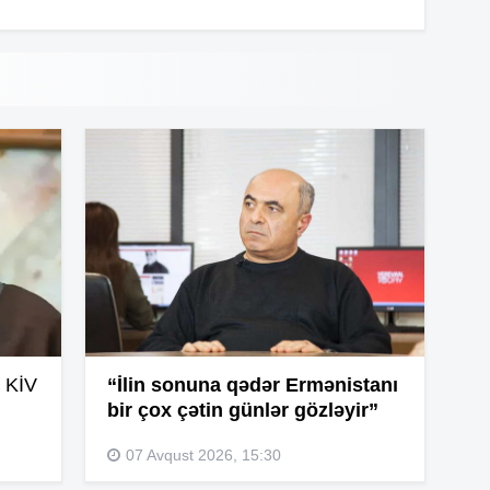
12
12
12
12
12
 KİV
“İlin sonuna qədər Ermənistanı
bir çox çətin günlər gözləyir”
12
07 Avqust 2026, 15:30
12