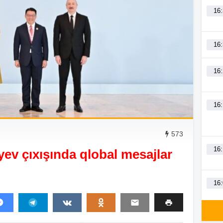
16
16
16
16
573
16
yev çıxışında qlobal mesajlar
16
15