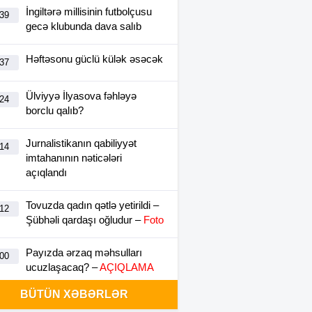
İngiltərə millisinin futbolçusu
:39
gecə klubunda dava salıb
Həftəsonu güclü külək əsəcək
:37
Ülviyyə İlyasova fəhləyə
:24
borclu qalıb?
Jurnalistikanın qabiliyyət
:14
imtahanının nəticələri
açıqlandı
Tovuzda qadın qətlə yetirildi –
:12
Şübhəli qardaşı oğludur –
Foto
Payızda ərzaq məhsulları
:00
ucuzlaşacaq? –
AÇIQLAMA
BÜTÜN XƏBƏRLƏR
İranda Təbriz Günü qeyd
:55