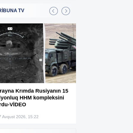
edilib
RİBUNA TV
Lalə Azərtaş makiyajsız
:36
görüntüsünü paylaşdı
Xamenei ölüm yatağındadır –
:34
KİV
“İlin sonuna qədər
:30
Ermənistanı bir çox çətin
günlər gözləyir”
İran yenidən İraq və
:29
Küveytlə sərhəddə qoşun
rayna Krımda Rusiyanın 15
Bağlanan universit
yığır
lyonluq HHM kompleksini
müəllimləri narazıd
rdu-VİDEO
Ukrayna Krımda Rusiyanın
:22
15 milyonluq HHM
7 Avqust 2026, 15:22
07 Avqust 2026, 13:4
kompleksini vurdu-VİDEO