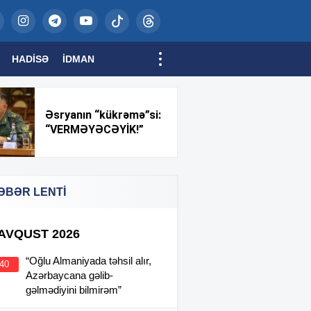
HADISƏ
İDMAN
Əsryanın “kükrəmə”si:
“VERMƏYƏCƏYİK!”
ƏBƏR LENTİ
 AVQUST 2026
“Oğlu Almaniyada təhsil alır,
:40
Azərbaycana gəlib-
gəlmədiyini bilmirəm”