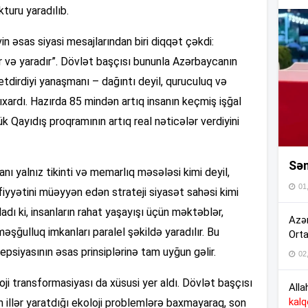
kturu yaradılıb.
n əsas siyasi mesajlarından biri diqqət çəkdi:
14
ur və yaradır”. Dövlət başçısı bununla Azərbaycanın
dirdiyi yanaşmanı – dağıntı deyil, quruculuq və
13
çıxardı. Hazırda 85 mindən artıq insanın keçmiş işğal
 Qayıdış proqramının artıq real nəticələr verdiyini
Sən
ı yalnız tikinti və memarlıq məsələsi kimi deyil,
13
01
yfiyyətini müəyyən edən strateji siyasət sahəsi kimi
adı ki, insanların rahat yaşayışı üçün məktəblər,
Azər
əşğulluq imkanları paralel şəkildə yaradılır. Bu
Orta
13
psiyasının əsas prinsiplərinə tam uyğun gəlir.
02
oji transformasiyası da xüsusi yer aldı. Dövlət başçısı
13
Alla
kal
n illər yaratdığı ekoloji problemlərə baxmayaraq, son