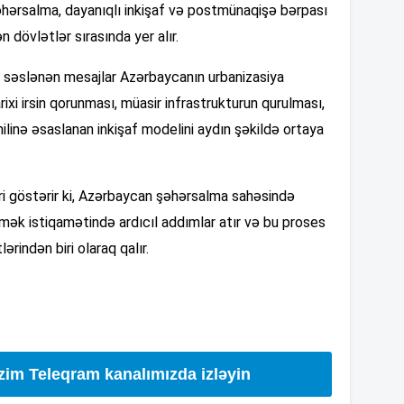
şəhərsalma, dayanıqlı inkişaf və postmünaqişə bərpası
dövlətlər sırasında yer alır.
13
a səslənən mesajlar Azərbaycanın urbanizasiya
arixi irsin qorunması, müasir infrastrukturun qurulması,
13
ilinə əsaslanan inkişaf modelini aydın şəkildə ortaya
13
ri göstərir ki, Azərbaycan şəhərsalma sahəsində
mək istiqamətində ardıcıl addımlar atır və bu proses
lərindən biri olaraq qalır.
13
12
izim Teleqram kanalımızda izləyin