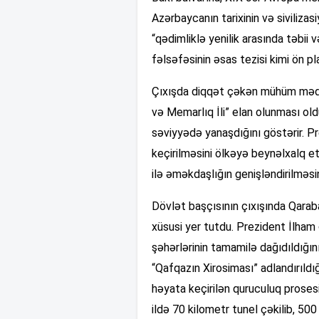
Azərbaycanın tarixinin və siviliza
“qədimliklə yenilik arasında təbi
fəlsəfəsinin əsas tezisi kimi ön pl
Çıxışda diqqət çəkən mühüm məqa
və Memarlıq İli” elan olunması old
səviyyədə yanaşdığını göstərir. 
keçirilməsini ölkəyə beynəlxalq e
ilə əməkdaşlığın genişləndirilməsi
Dövlət başçısının çıxışında Qara
xüsusi yer tutdu. Prezident İlham
şəhərlərinin tamamilə dağıdıldığı
“Qafqazın Xirosiması” adlandırıldı
həyata keçirilən quruculuq prosesi
ildə 70 kilometr tunel çəkilib, 500