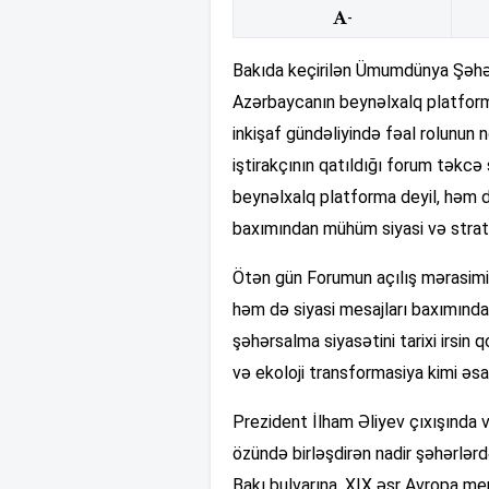
-
Bakıda keçirilən Ümumdünya Şəh
Azərbaycanın beynəlxalq platforma
inkişaf gündəliyində fəal rolunun
iştirakçının qatıldığı forum təkcə
beynəlxalq platforma deyil, həm 
baxımından mühüm siyasi və strate
Ötən gün Forumun açılış mərasimi
həm də siyasi mesajları baxımında
şəhərsalma siyasətini tarixi irsin
və ekoloji transformasiya kimi əs
Prezident İlham Əliyev çıxışında v
özündə birləşdirən nadir şəhərlərd
Bakı bulvarına, XIX əsr Avropa me