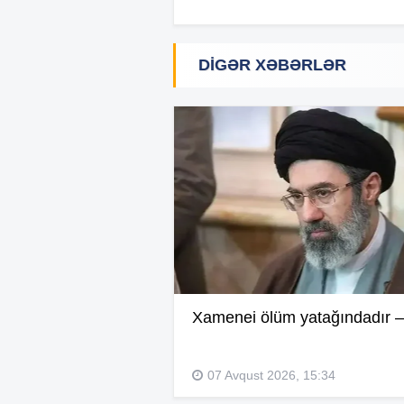
DIGƏR XƏBƏRLƏR
Xamenei ölüm yatağındadır –
07 Avqust 2026, 15:34