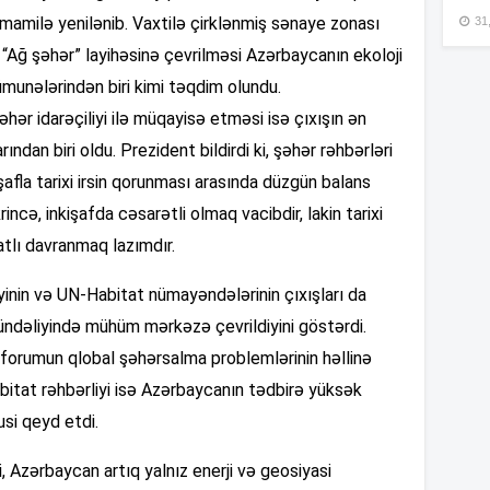
amamilə yenilənib. Vaxtilə çirklənmiş sənaye zonası
31,
13
 “Ağ şəhər” layihəsinə çevrilməsi Azərbaycanın ekoloji
munələrindən biri kimi təqdim olundu.
13
əhər idarəçiliyi ilə müqayisə etməsi isə çıxışın ən
ndan biri oldu. Prezident bildirdi ki, şəhər rəhbərləri
şafla tarixi irsin qorunması arasında düzgün balans
13
rincə, inkişafda cəsarətli olmaq vacibdir, lakin tarixi
tlı davranmaq lazımdır.
13
inin və UN-Habitat nümayəndələrinin çıxışları da
ündəliyində mühüm mərkəzə çevrildiyini göstərdi.
13
forumun qlobal şəhərsalma problemlərinin həllinə
bitat rəhbərliyi isə Azərbaycanın tədbirə yüksək
13
usi qeyd etdi.
 Azərbaycan artıq yalnız enerji və geosiyasi
13