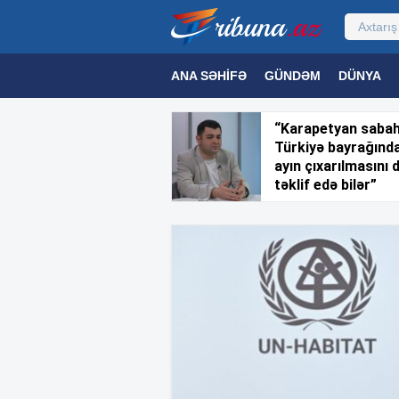
ANA SƏHIFƏ
GÜNDƏM
DÜNYA
MƏDƏNIYYƏT
MAQAZIN
TEXNOL
“Karapetyan saba
Türkiyə bayrağınd
ayın çıxarılmasını 
təklif edə bilər”