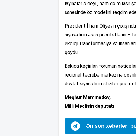
layihələrlə deyil, həm də müasir 
sahəsində öz modelini təqdim edən 
Prezident İlham Əliyevin çıxışınd
siyasətinin əsas prioritetlərini – t
ekoloji transformasiya və insan am
qoydu.
Bakıda keçirilən forumun nəticələ
regional təcrübə mərkəzinə çevril
dövlət siyasətinin strateji prioritet
Məşhur Məmmədov,
Milli Məclisin deputatı
Ən son xəbərləri b