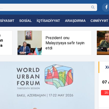
SIYASƏT
SOSIAL
İQTISADIYYAT
ARAŞDIRMA
CƏMIYYƏT
OGIYA
TƏHSIL
SAĞLAMLIQ
MARAQLI
TRIBUNA TV
h
Prezident onu
an
Malayziyaya səfir təyin
da
etdi
X
07
16