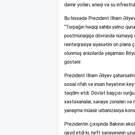
dəmir yolları, enerji və su infrastru
Bu hissədə Prezident İlham Əliyevi
“Torpağın həqiqi sahibi yalnız qur
postmünaqişə dövründə nümayiş et
reinteqrasiya siyasətini ön plana 
olunmuş ərazilərdə yaşaması Böyük
göstərir.
Prezident İlham Əliyev şəhərsalman
sosial rifah və insan həyatının ke
təqdim etdi. Dövlət başçısı vurğul
xəstəxanalar, sənaye zonaları və m
yanaşma müasir urbanizasiya konse
Prezidentin çıxışında Bakının ekol
qeyd etdi ki, neft sənayesinin uzu