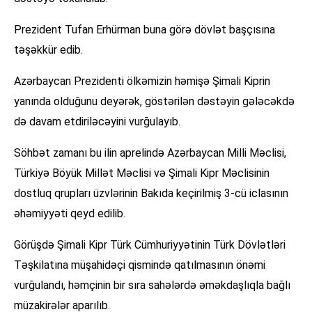
Prezident Tufan Erhürman buna görə dövlət başçısına
təşəkkür edib.
Azərbaycan Prezidenti ölkəmizin həmişə Şimali Kiprin
yanında olduğunu deyərək, göstərilən dəstəyin gələcəkdə
də davam etdiriləcəyini vurğulayıb.
Söhbət zamanı bu ilin aprelində Azərbaycan Milli Məclisi,
Türkiyə Böyük Millət Məclisi və Şimali Kipr Məclisinin
dostluq qrupları üzvlərinin Bakıda keçirilmiş 3-cü iclasının
əhəmiyyəti qeyd edilib.
Görüşdə Şimali Kipr Türk Cümhuriyyətinin Türk Dövlətləri
Təşkilatına müşahidəçi qismində qatılmasının önəmi
vurğulandı, həmçinin bir sıra sahələrdə əməkdaşlıqla bağlı
müzakirələr aparılıb.