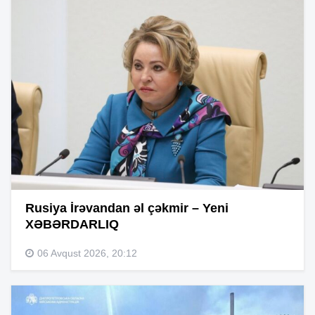
Rusiya İrəvandan əl çəkmir – Yeni
XƏBƏRDARLIQ
06 Avqust 2026, 20:12