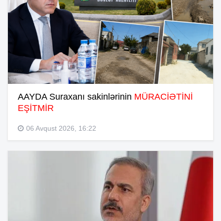
AAYDA Suraxanı sakinlərinin
MÜRACİƏTİNİ
EŞİTMİR
06 Avqust 2026, 16:22