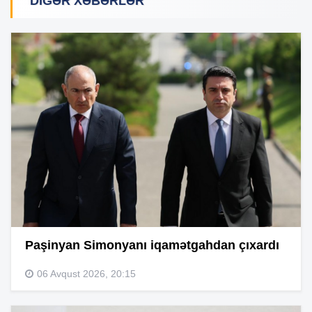
DIGƏR XƏBƏRLƏR
Paşinyan Simonyanı iqamətgahdan çıxardı
06 Avqust 2026, 20:15