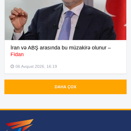
İran və ABŞ arasında bu müzakirə olunur –
Fidan
06 Avqust 2026, 16:19
DAHA ÇOX