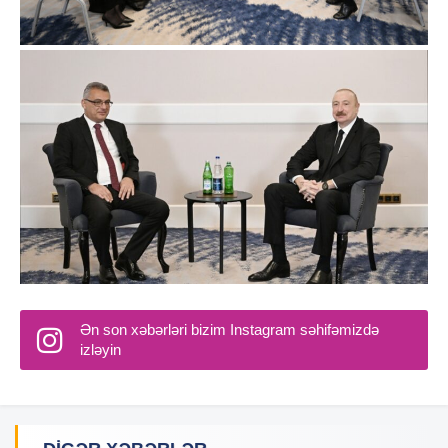
Ən son xəbərləri bizim Instagram səhifəmizdə
izləyin