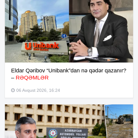
Eldar Qəribov “Unibank”dan nə qədər qazanır?
–
RƏQƏMLƏR
06 Avqust 2026, 16:24