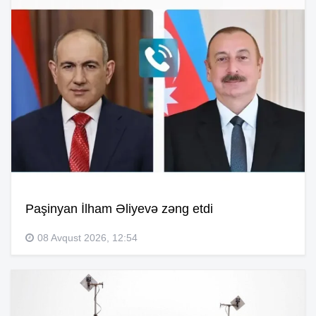
Paşinyan İlham Əliyevə zəng etdi
08 Avqust 2026, 12:54