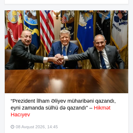
“Prezident İlham Əliyev müharibəni qazandı,
eyni zamanda sülhü də qazandı” –
Hikmət
Hacıyev
08 Avqust 2026, 14:45