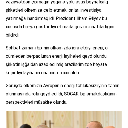
vəziyyətdən çıxmağın yeganə yolu əsas beynəlxalq
şirkətləri ölkəmizə cəlb etmək, onları investisiya
yatırmağa inandırmaq idi. Prezident İlham Əliyev bu
xüsusda bp-yə göstərdiyi etimada görə minnətdarlığını
bildirdi.
Söhbət zamanı bp-nin ölkəmizdə icra etdiyi enerji, o
cümlədən bərpaolunan enerji layihələri qeyd olundu,
şirkətin işğaldan azad edilmiş ərazilərimizdə həyata
keçirdiyi layihənin önəminə toxunuldu.
Görüşdə ölkəmizin Avropanın enerji təhlükəsizliyinin təmin
olunmasında rolu qeyd edildi, SOCAR-bp əməkdaşlığının
perspektivləri müzakirə olundu.