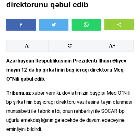
direktorunu qəbul edib
-
+
Azərbaycan Respublikasının Prezidenti İlham Əliyev
mayın 12-də bp şirkətinin baş icraçı direktoru Meq
O”Nili qəbul edib.
Tribuna.az
xəbər verir ki, dövlətimizin başçısı Meq O”Nili
bp şirkətinin baş icraçı direktoru vəzifəsinə təyin olunması
münasibəti ilə təbrik etdi, onun rəhbərliyi ilə SOCAR-bp
uğurlu əməkdaşlığının gələcəkdə də davam edəcəyinə
əminliyini bildirdi.