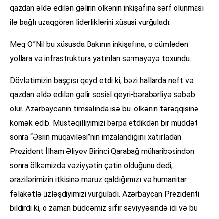
qazdan əldə edilən gəlirin ölkənin inkişafına sərf olunması
ilə bağlı uzaqgörən liderliklərini xüsusi vurğuladı.
Meq O”Nil bu xüsusda Bakının inkişafına, o cümlədən
yollara və infrastruktura yatırılan sərmayəyə toxundu.
Dövlətimizin başçısı qeyd etdi ki, bəzi hallarda neft və
qazdan əldə edilən gəlir sosial qeyri-bərabərliyə səbəb
olur. Azərbaycanın timsalında isə bu, ölkənin tərəqqisinə
kömək edib. Müstəqilliyimizi bərpa etdikdən bir müddət
sonra “Əsrin müqaviləsi”nin imzalandığını xatırladan
Prezident İlham Əliyev Birinci Qarabağ müharibəsindən
sonra ölkəmizdə vəziyyətin çətin olduğunu dedi,
ərazilərimizin itkisinə məruz qaldığımızı və humanitar
fəlakətlə üzləşdiyimizi vurğuladı. Azərbaycan Prezidenti
bildirdi ki, o zaman büdcəmiz sıfır səviyyəsində idi və bu