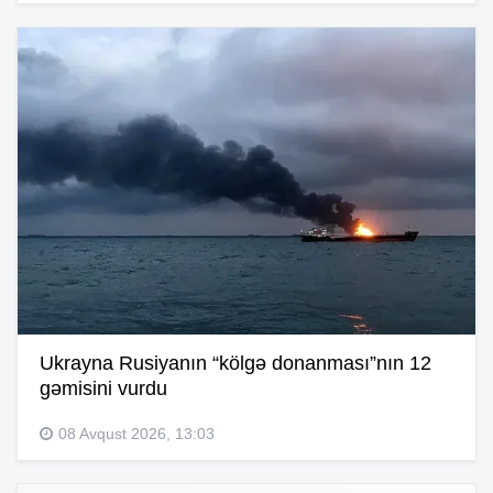
Ukrayna Rusiyanın “kölgə donanması”nın 12
gəmisini vurdu
08 Avqust 2026, 13:03