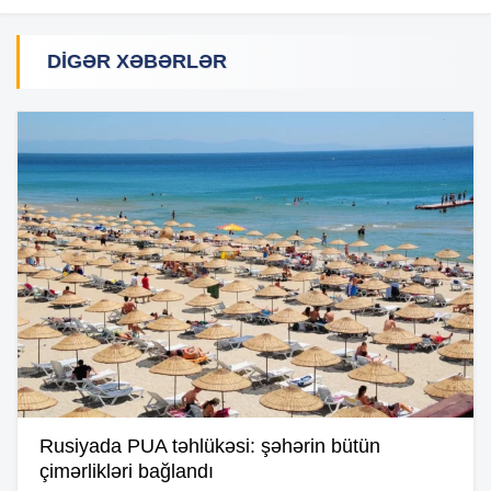
DIGƏR XƏBƏRLƏR
Rusiyada PUA təhlükəsi: şəhərin bütün
çimərlikləri bağlandı