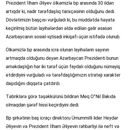
Prezident İlham Əliyev ölkəmizlə bp arasında 30 ildən
artıqdır ki, nadir tərəfdaşlıq tarixçəsinin olduğunu dedi.
Dövlətimizin başçısı vurğuladı ki, bu müddətdə həyata
keçirilmiş bütün layihələrdən əldə edilən gəlir əsasən
Azərbaycanın sosial-iqtisadi inkişafı üçün istifadə olunub.
Ölkəmizlə bp arasında icra olunan layihələrin sayının
artmaqda olduğunu deyən Azərbaycan Prezidenti bunun
əməkdaşlığın hər iki tərəf üçün faydalı olduğunu nümayiş
etdirdiyini vurğuladı və tərəfdaşlığımızın strateji xarakter
daşıdığını diqqətə çatdırdı.
Təbriklərə görə təşəkkürünü bildirən Meq O”Nil Bakıda
olmaqdan şərəf hissi keçirdiyini dedi.
Bp şirkətinin baş icraçı direktoru Ümummilli lider Heydər
Əliyevin və Prezident İlham Əliyevin rəhbərliyi ilə neft və