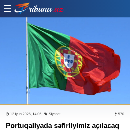
12 İyun 2026, 14:06
Siyasət
570
Portuqaliyada səfirliyimiz açılacaq