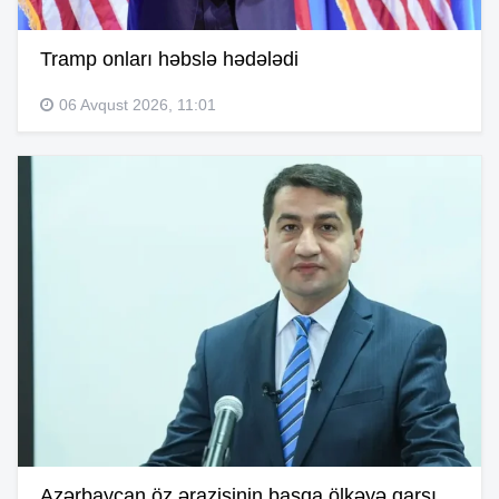
Tramp onları həbslə hədələdi
06 Avqust 2026, 11:01
Azərbaycan öz ərazisinin başqa ölkəyə qarşı