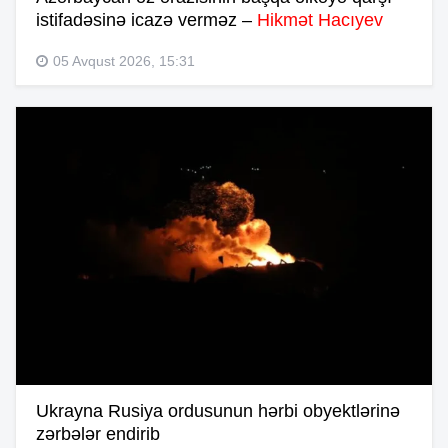
istifadəsinə icazə verməz –
Hikmət Hacıyev
05 Avqust 2026, 15:31
Ukrayna Rusiya ordusunun hərbi obyektlərinə
zərbələr endirib