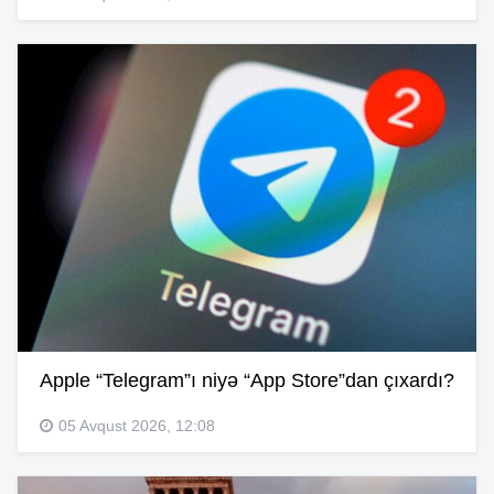
Apple “Telegram”ı niyə “App Store”dan çıxardı?
05 Avqust 2026, 12:08