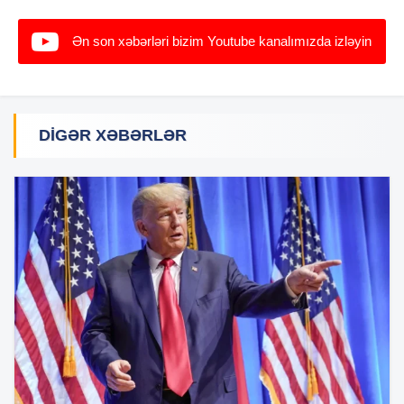
Ən son xəbərləri bizim Youtube kanalımızda izləyin
DIGƏR XƏBƏRLƏR