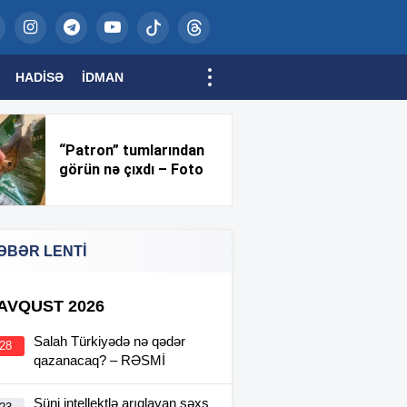
HADISƏ
İDMAN
“Patron” tumlarından
görün nə çıxdı – Foto
ƏBƏR LENTİ
 AVQUST 2026
Salah Türkiyədə nə qədər
:28
qazanacaq? – RƏSMİ
Süni intellektlə arıqlayan şəxs