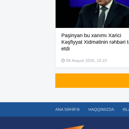
Paşinyan bu xanımı Xarici
Kəşfiyyat Xidmətinin rəhbəri t
etdi
06 Avqust 2026, 15:22
ANA SƏHIFƏ
HAQQIMIZDA
ƏL