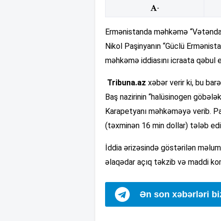
-
Ermənistanda məhkəmə “Vətəndaş 
Nikol Paşinyanın “Güclü Ermənista
məhkəmə iddiasını icraata qəbul e
Tribuna.az
xəbər verir ki, bu ba
Baş nazirinin “halüsinogen göbələ
Karapetyanı məhkəməyə verib. Pa
(təxminən 16 min dollar) tələb edi
İddia ərizəsində göstərilən məluma
əlaqədar açıq təkzib və maddi komp
Ən son xəbərləri b