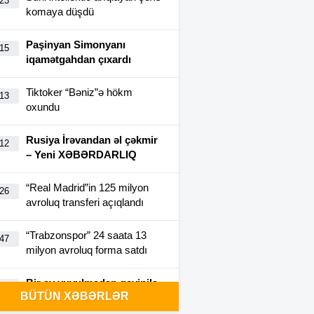
:23
komaya düşdü
Paşinyan Simonyanı
:15
iqamətgahdan çıxardı
Tiktoker “Bəniz”ə hökm
:13
oxundu
Rusiya İrəvandan əl çəkmir
:12
– Yeni XƏBƏRDARLIQ
“Real Madrid”in 125 milyon
:26
avroluq transferi açıqlandı
“Trabzonspor” 24 saata 13
:47
milyon avroluq forma satdı
Bir ay yuyulmadan geyinilə
:40
BÜTÜN XƏBƏRLƏR
bilən futbolka yaradıldı-
FOTO