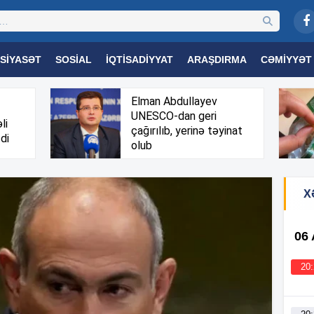
SIYASƏT
SOSIAL
İQTISADIYYAT
ARAŞDIRMA
CƏMIYYƏT
OGIYA
TƏHSIL
SAĞLAMLIQ
MARAQLI
TRIBUNA TV
Elman Abdullayev
UNESCO-dan geri
li
çağırılıb, yerinə təyinat
di
olub
X
06
20