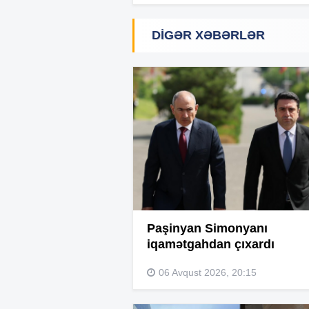
DIGƏR XƏBƏRLƏR
Paşinyan Simonyanı
iqamətgahdan çıxardı
06 Avqust 2026, 20:15