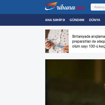
ANA SƏHIFƏ
GÜNDƏM
DÜNYA
MƏDƏNIYYƏT
MAQAZIN
TEXNOL
Britaniyada arıqlama
preparatları ilə əlaqə
ölüm sayı 100-ü keç