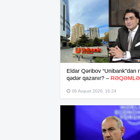
Eldar Qəribov “Unibank”dan 
qədər qazanır? –
RƏQƏMLƏ
06 Avqust 2026, 16:24