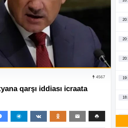
20
20
20
20
4567
19
ana qarşı iddiası icraata
18
18