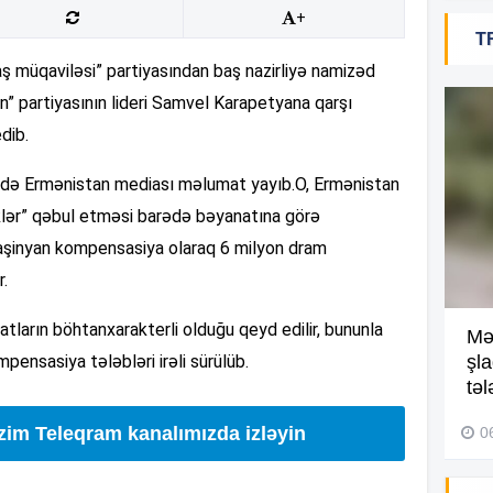
+
T
18
müqaviləsi” partiyasından baş nazirliyə namizəd
n” partiyasının lideri Samvel Karapetyana qarşı
dib.
18
rədə Ermənistan mediası məlumat yayıb.O, Ermənistan
klər” qəbul etməsi barədə bəyanatına görə
şinyan kompensasiya olaraq 6 milyon dram
18
r.
tların böhtanxarakterli olduğu qeyd edilir, bununla
Kompleksdə faciə: 2 yaşlı
Mə
17
ensasiya tələbləri irəli sürülüb.
uşaq hovuzda boğuldu –
şl
Video
təl
izim Teleqram kanalımızda izləyin
29 İyul 2026, 16:21
0
17