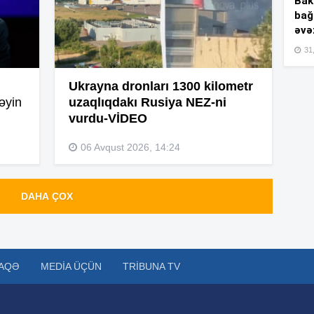
Bakı
bağ
əvə
15
31,
Ukrayna dronları 1300 kilometr
15
əyin
uzaqlıqdakı Rusiya NEZ-ni
vurdu-VİDEO
06 Avqust 2026, 14:24
15
DAHA ÇOX
15
AQƏ
MEDIA ÜÇÜN
TRIBUNA TV
15