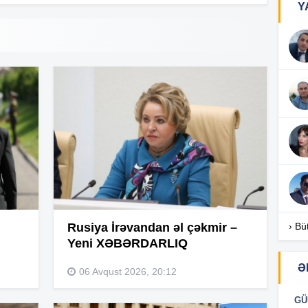
Y
16
16
16
16
Rusiya İrəvandan əl çəkmir –
› Bü
Yeni XƏBƏRDARLIQ
Ə
06 Avqust 2026, 20:12
16
GÜ