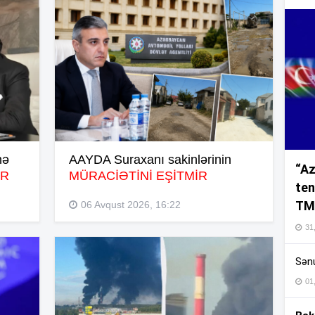
16
16
nə
AAYDA Suraxanı sakinlərinin
“Az
16
R
MÜRACİƏTİNİ EŞİTMİR
ten
TM
06 Avqust 2026, 16:22
16
31,
Sənu
16
01
16