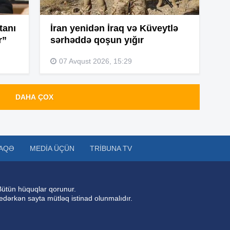
14
tanı
İran yenidən İraq və Küveytlə
r”
sərhəddə qoşun yığır
13
07 Avqust 2026, 15:29
DAHA ÇOX
13
13
AQƏ
MEDIA ÜÇÜN
TRIBUNA TV
13
Bütün hüquqlar qorunur.
 edərkən sayta mütləq istinad olunmalıdır.
13