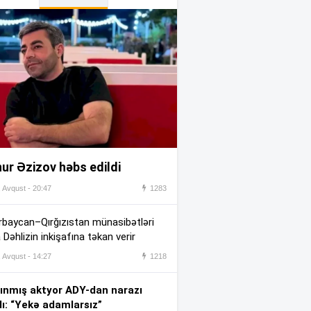
Həftəsonu güclü külək əsəcək
:37
Ülviyyə İlyasova fəhləyə
:24
borclu qalıb?
Jurnalistikanın qabiliyyət
:14
imtahanının nəticələri
açıqlandı
Tovuzda qadın qətlə yetirildi –
ur Əzizov həbs edildi
:12
Şübhəli qardaşı oğludur –
Foto
, Avqust - 20:47
1283
Payızda ərzaq məhsulları
:00
baycan–Qırğızıstan münasibətləri
ucuzlaşacaq? –
AÇIQLAMA
 Dəhlizin inkişafına təkan verir
İranda Təbriz Günü qeyd
, Avqust - 14:27
1218
:55
edilib
ınmış aktyor ADY-dan narazı
Lalə Azərtaş makiyajsız
dı: “Yekə adamlarsız”
:36