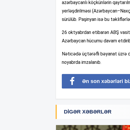
azərbaycanlı köçkünlərin qaytarıl
yerləşdirilməsi (Azərbaycan–Naxçıv
sürülüb. Paşinyan isə bu təkliflərl
26 oktyabrdan etibarən ABŞ vasitə
Azərbaycan hücumu davam etdiri
Nəticədə üçtərəfli bəyanat üzrə d
noyabrda imzalanıb.
Ən son xəbərləri b
DIGƏR XƏBƏRLƏR