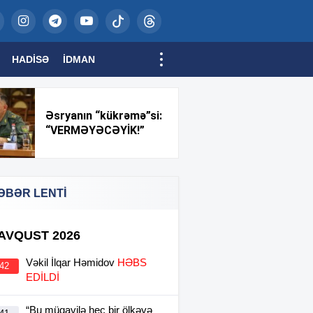
HADISƏ
İDMAN
Əsryanın “kükrəmə”si:
“VERMƏYƏCƏYİK!”
ƏBƏR LENTİ
 AVQUST 2026
Vəkil İlqar Həmidov
HƏBS
:42
EDİLDİ
“Bu müqavilə heç bir ölkəyə