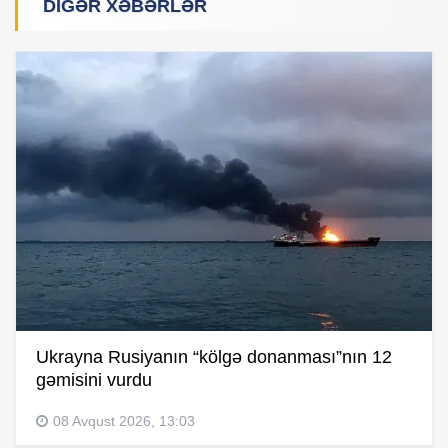
DIGƏR XƏBƏRLƏR
Ukrayna Rusiyanın “kölgə donanması”nın 12
gəmisini vurdu
08 Avqust 2026, 13:03