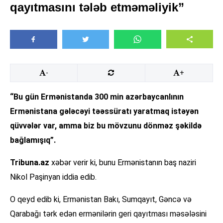
qayıtmasını tələb etməməliyik”
-
+
“Bu gün Ermənistanda 300 min azərbaycanlının
Ermənistana gələcəyi təəssüratı yaratmaq istəyən
qüvvələr var, amma biz bu mövzunu dönməz şəkildə
bağlamışıq”.
Tribuna.az
xəbər verir ki, bunu Ermənistanın baş naziri
Nikol Paşinyan iddia edib.
O qeyd edib ki, Ermənistan Bakı, Sumqayıt, Gəncə və
Qarabağı tərk edən ermənilərin geri qayıtması məsələsini