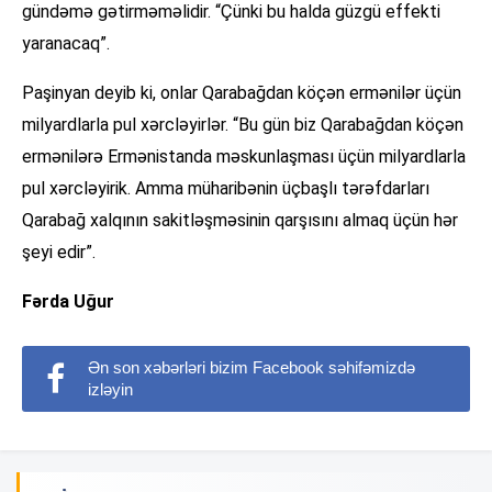
gündəmə gətirməməlidir. “Çünki bu halda güzgü effekti
yaranacaq”.
Paşinyan deyib ki, onlar Qarabağdan köçən ermənilər üçün
milyardlarla pul xərcləyirlər. “Bu gün biz Qarabağdan köçən
ermənilərə Ermənistanda məskunlaşması üçün milyardlarla
pul xərcləyirik. Amma müharibənin üçbaşlı tərəfdarları
Qarabağ xalqının sakitləşməsinin qarşısını almaq üçün hər
şeyi edir”.
Fərda Uğur
Ən son xəbərləri bizim Facebook səhifəmizdə
izləyin