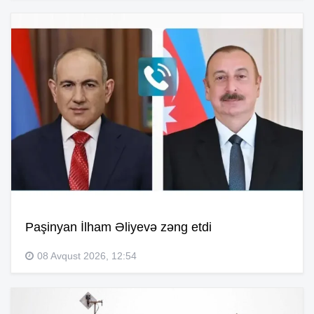
Paşinyan İlham Əliyevə zəng etdi
08 Avqust 2026, 12:54