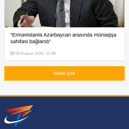
“Ermənistanla Azərbaycan arasında münaqişə
səhifəsi bağlanıb”
08 Avqust 2026, 11:08
DAHA ÇOX