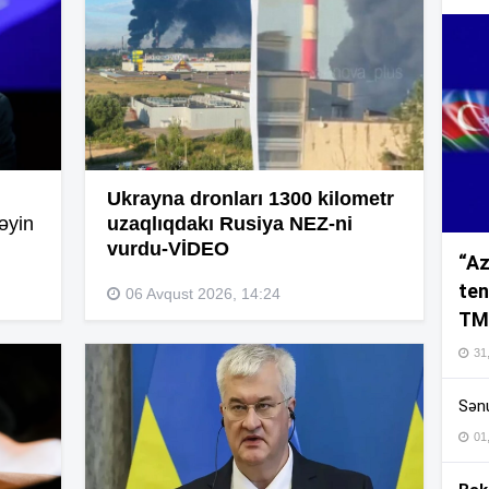
15
15
Ukrayna dronları 1300 kilometr
15
əyin
uzaqlıqdakı Rusiya NEZ-ni
vurdu-VİDEO
“Az
ten
06 Avqust 2026, 14:24
TM
15
31,
Sənu
14
01