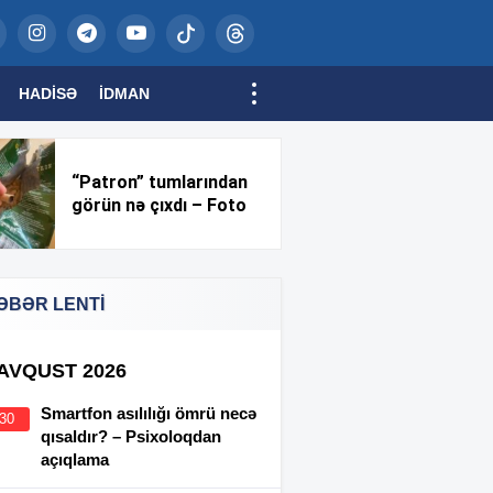
HADISƏ
İDMAN
“Patron” tumlarından
görün nə çıxdı – Foto
ƏBƏR LENTİ
 AVQUST 2026
Smartfon asılılığı ömrü necə
:30
qısaldır? – Psixoloqdan
açıqlama