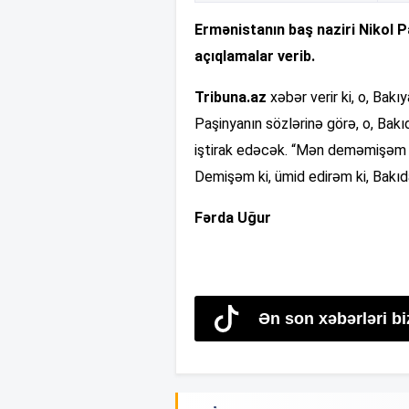
Ermənistanın baş naziri Nikol 
açıqlamalar verib.
Tribuna.az
xəbər verir ki, o, Bak
Paşinyanın sözlərinə görə, o, Bakı
iştirak edəcək. “Mən deməmişəm 
Demişəm ki, ümid edirəm ki, Bakıd
Fərda Uğur
Ən son xəbərləri bi