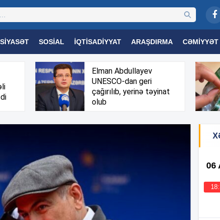
SIYASƏT
SOSIAL
İQTISADIYYAT
ARAŞDIRMA
CƏMIYYƏT
OGIYA
TƏHSIL
SAĞLAMLIQ
MARAQLI
TRIBUNA TV
Elman Abdullayev
UNESCO-dan geri
li
çağırılıb, yerinə təyinat
di
olub
X
06
18