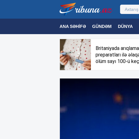
ANA SƏHIFƏ
GÜNDƏM
DÜNYA
MƏDƏNIYYƏT
MAQAZIN
TEXNOL
Britaniyada arıqlama
preparatları ilə əlaqə
ölüm sayı 100-ü keç