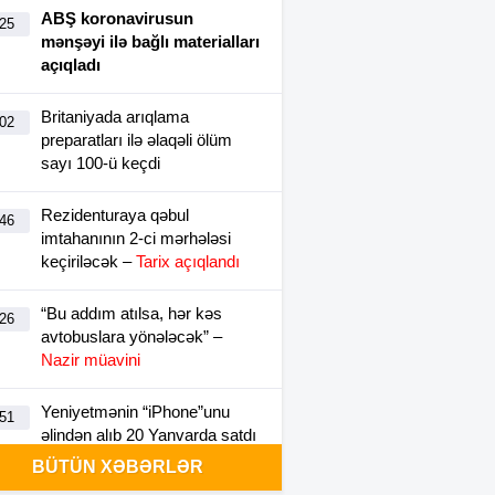
ABŞ koronavirusun
:25
mənşəyi ilə bağlı materialları
açıqladı
Britaniyada arıqlama
:02
preparatları ilə əlaqəli ölüm
sayı 100-ü keçdi
Rezidenturaya qəbul
:46
imtahanının 2-ci mərhələsi
keçiriləcək –
Tarix açıqlandı
“Bu addım atılsa, hər kəs
:26
avtobuslara yönələcək” –
Nazir müavini
Yeniyetmənin “iPhone”unu
:51
əlindən alıb 20 Yanvarda satdı
–
Video
BÜTÜN XƏBƏRLƏR