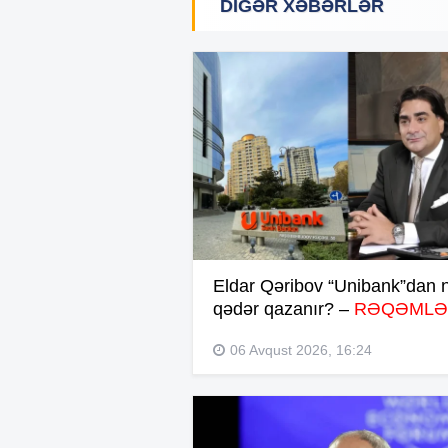
DIGƏR XƏBƏRLƏR
Eldar Qəribov “Unibank”dan 
qədər qazanır? –
RƏQƏMLƏ
06 Avqust 2026, 16:24