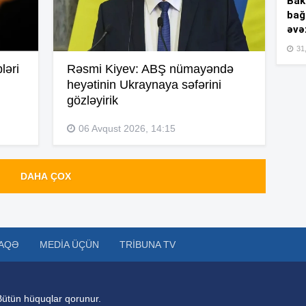
Bakı
bağ
14
əvə
31,
ləri
Rəsmi Kiyev: ABŞ nümayəndə
heyətinin Ukraynaya səfərini
14
gözləyirik
14
06 Avqust 2026, 14:15
DAHA ÇOX
14
AQƏ
MEDIA ÜÇÜN
TRIBUNA TV
14
Bütün hüquqlar qorunur.