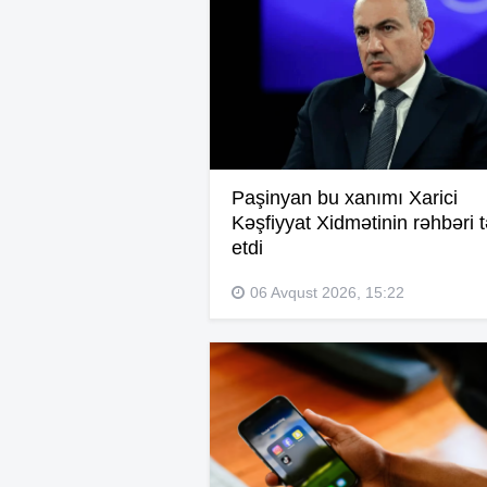
Paşinyan bu xanımı Xarici
Kəşfiyyat Xidmətinin rəhbəri t
etdi
06 Avqust 2026, 15:22