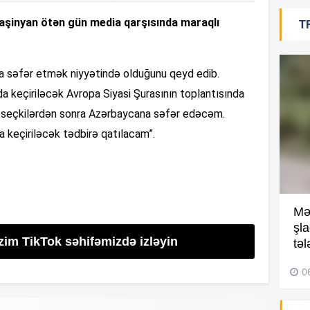
16
Paşinyan ötən gün media qarşısında maraqlı
T
ıya səfər etmək niyyətində olduğunu qeyd edib.
16
da keçiriləcək Avropa Siyasi Şurasının toplantısında
seçkilərdən sonra Azərbaycana səfər edəcəm.
a keçiriləcək tədbirə qatılacam”.
16
Kompleksdə faciə: 2 yaşlı
Mə
16
uşaq hovuzda boğuldu –
şl
zim TikTok səhifəmizdə izləyin
Video
təl
29 İyul 2026, 16:21
0
16