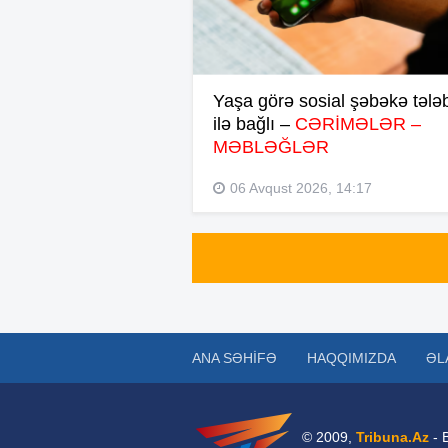
Yaşa görə sosial şəbəkə tələb
ilə bağlı –
CƏRİMƏLƏR –
MƏBLƏĞLƏR
06 Avqust 2026, 14:17
ANA SƏHIFƏ
HAQQIMIZDA
ƏL
© 2009,
Tribuna.Az
- 