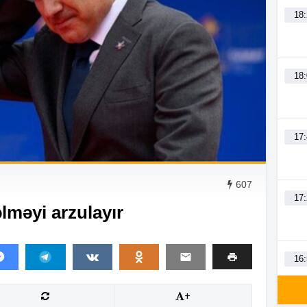
18
18
17
607
17
lməyi arzulayır
16
+