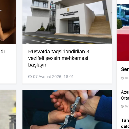
16
16
16
ndı
Rüşvətdə təqsirləndirilən 3
vəzifəli şəxsin məhkəməsi
başlayır
Sən
16
07 Avqust 2026, 18:01
01
16
Azər
Orta
02
15
Tan
qal
15