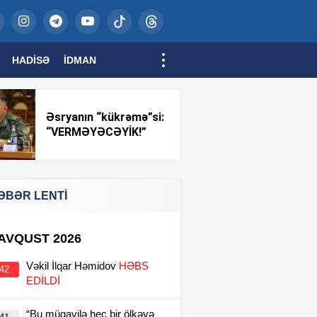
HADISƏ
İDMAN
Əsryanın “kükrəmə”si:
“VERMƏYƏCƏYİK!”
ƏBƏR LENTİ
 AVQUST 2026
Vəkil İlqar Həmidov
HƏBS
:42
EDİLDİ
“Bu müqavilə heç bir ölkəyə