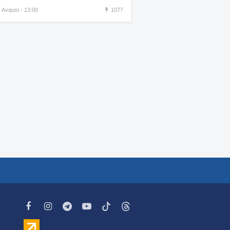
görüntüsünü paylaşdı
, Avqust - 13:00
1077
Xamenei ölüm yatağındadır –
:34
KİV
“İlin sonuna qədər
:30
Ermənistanı bir çox çətin
günlər gözləyir”
İran yenidən İraq və
:29
Küveytlə sərhəddə qoşun
yığır
Ukrayna Krımda Rusiyanın
:22
15 milyonluq HHM
kompleksini vurdu-VİDEO
Daha bir qadın estetik
:16
əməliyyatdan sonra öldü