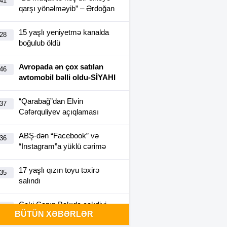
:41
qarşı yönəlməyib” – Ərdoğan
15 yaşlı yeniyetmə kanalda
:28
boğulub öldü
Avropada ən çox satılan
:46
avtomobil bəlli oldu-SİYAHI
“Qarabağ”dan Elvin
:37
Cəfərquliyev açıqlaması
ABŞ-dən “Facebook” və
:36
“Instagram”a yüklü cərimə
17 yaşlı qızın toyu təxirə
:35
salındı
Ceki Çanın Bakıda çəkdiyi
:25
BÜTÜN XƏBƏRLƏR
filmə görə Azərbaycan 1
milyon dollar ödəyə bilər?