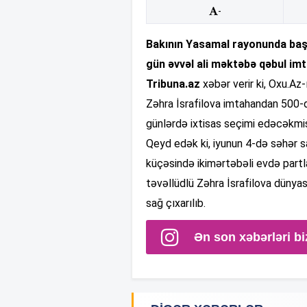
-
Bakının Yasamal rayonunda baş 
gün əvvəl ali məktəbə qəbul imt
Tribuna.az
xəbər verir ki, Oxu.Az
Zəhra İsrafilova imtahandan 500-d
günlərdə ixtisas seçimi edəcəkmi
Qeyd edək ki, iyunun 4-də səhər 
küçəsində ikimərtəbəli evdə partl
təvəllüdlü Zəhra İsrafilova dünyası
sağ çıxarılıb.
Ən son xəbərləri bi