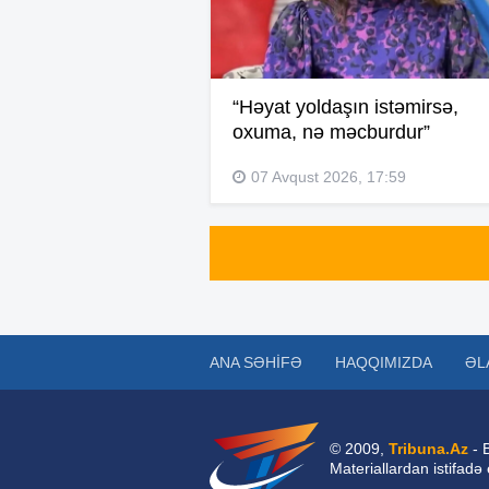
“Həyat yoldaşın istəmirsə,
oxuma, nə məcburdur”
07 Avqust 2026, 17:59
ANA SƏHIFƏ
HAQQIMIZDA
ƏL
© 2009,
Tribuna.Az
- 
Materiallardan istifadə