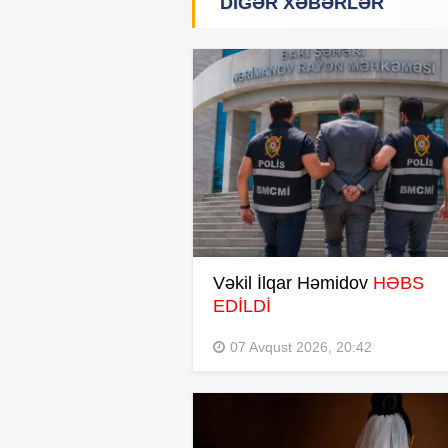
DIGƏR XƏBƏRLƏR
Vəkil İlqar Həmidov
HƏBS
EDİLDİ
07 Avqust 2026, 20:42