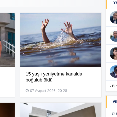
Y
17
17
17
15 yaşlı yeniyetmə kanalda
boğulub öldü
16
› Bü
07 Avqust 2026, 20:28
Ə
16
GÜ