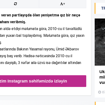
+
T
19
verən partlayışda ölən yeniyetmə qız bir neçə
ahanı veribmiş.
18
-ın əldə etdiyi məlumata görə, 2010-cu il təvəllüdlü
ən yuxarı bal toplayıbmış. Məlumata görə, qız yaxın
ş.
18
saatlarında Bakının Yasamal rayonu, Ümid Əkbərov
ayış baş verib. Hadisə nəticəsində 2010-cu il
nı dəyişib, 3 nəfər ailə üzvü isə dağıntılar altından
17
Ağdamda yanğını bu şəxs
Uk
törədibmiş – Video
mi
17
zim Instagram səhifəmizdə izləyin
vu
04 Avqust 2026, 09:45
0
17