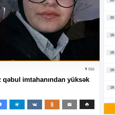
20
20
19
19
556
19
ız qəbul imtahanından yüksək
19
19