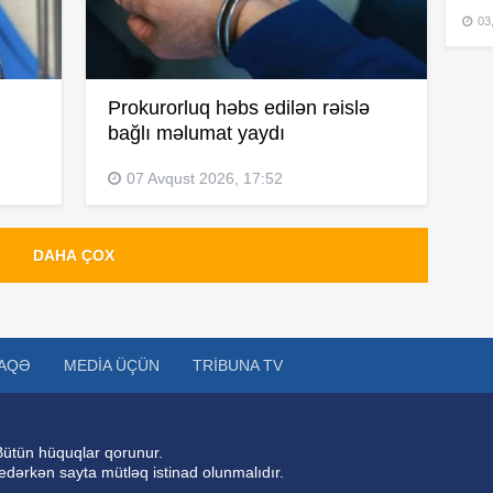
03
15
Prokurorluq həbs edilən rəislə
bağlı məlumat yaydı
15
07 Avqust 2026, 17:52
15
DAHA ÇOX
15
AQƏ
MEDIA ÜÇÜN
TRIBUNA TV
15
Bütün hüquqlar qorunur.
 edərkən sayta mütləq istinad olunmalıdır.