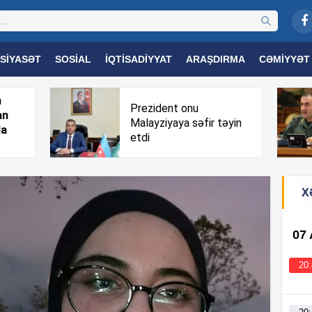
SIYASƏT
SOSIAL
İQTISADIYYAT
ARAŞDIRMA
CƏMIYYƏT
OGIYA
TƏHSIL
SAĞLAMLIQ
MARAQLI
TRIBUNA TV
h
Prezident onu
an
Malayziyaya səfir təyin
da
etdi
X
07
20