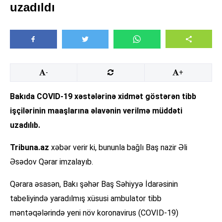
uzadıldı
-
+
Bakıda COVID-19 xəstələrinə xidmət göstərən tibb
işçilərinin maaşlarına əlavənin verilmə müddəti
uzadılıb.
Tribuna.az
xəbər verir ki, bununla bağlı Baş nazir Əli
Əsədov Qərar imzalayıb.
Qərara əsasən, Bakı şəhər Baş Səhiyyə İdarəsinin
tabeliyində yaradılmış xüsusi ambulator tibb
məntəqələrində yeni növ koronavirus (COVID-19)