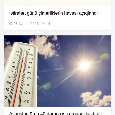
İstirahət günü çimərliklərin havası açıqlandı
08 Avqust 2026, 14:14
Avqustun 9-na 40 dərəcə isti proqnozlaşdırılır