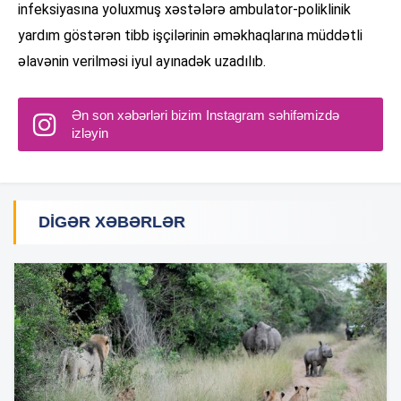
infeksiyasına yoluxmuş xəstələrə ambulator-poliklinik
yardım göstərən tibb işçilərinin əməkhaqlarına müddətli
əlavənin verilməsi iyul ayınadək uzadılıb.
Ən son xəbərləri bizim Instagram səhifəmizdə
izləyin
DIGƏR XƏBƏRLƏR