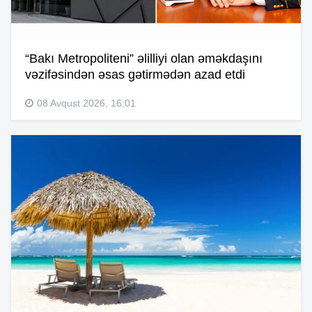
“Bakı Metropoliteni” əlilliyi olan əməkdaşını
vəzifəsindən əsas gətirmədən azad etdi
08 Avqust 2026, 16:01