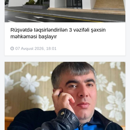
Rüşvətdə təqsirləndirilən 3 vəzifəli şəxsin
məhkəməsi başlayır
07 Avqust 2026, 18:01