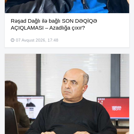
Rəşad Dağlı ilə bağlı SON DƏQİQƏ
AÇIQLAMASI – Azadlığa çıxır?
07 Avqust 2026, 17:48