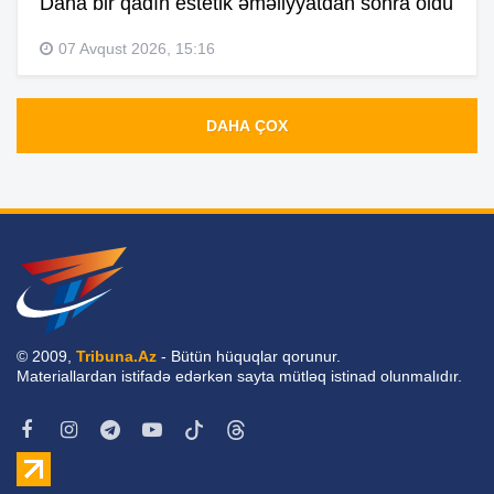
Daha bir qadın estetik əməliyyatdan sonra öldü
07 Avqust 2026, 15:16
DAHA ÇOX
© 2009,
Tribuna.Az
- Bütün hüquqlar qorunur.
Materiallardan istifadə edərkən sayta mütləq istinad olunmalıdır.