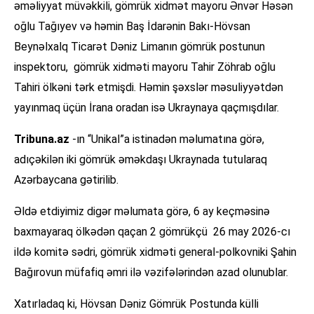
əməliyyat müvəkkili, gömrük xidmət mayoru Ənvər Həsən
oğlu Tağıyev və həmin Baş İdarənin Bakı-Hövsan
Beynəlxalq Ticarət Dəniz Limanın gömrük postunun
inspektoru, gömrük xidməti mayoru Tahir Zöhrab oğlu
Tahiri ölkəni tərk etmişdi. Həmin şəxslər məsuliyyətdən
yayınmaq üçün İrana oradan isə Ukraynaya qaçmışdılar.
Tribuna.az
-ın “Unikal”a istinadən məlumatına görə,
adıçəkilən iki gömrük əməkdaşı Ukraynada tutularaq
Azərbaycana gətirilib.
Əldə etdiyimiz digər məlumata görə, 6 ay keçməsinə
baxmayaraq ölkədən qaçan 2 gömrükçü 26 may 2026-cı
ildə komitə sədri, gömrük xidməti general-polkovniki Şahin
Bağırovun müfafiq əmri ilə vəzifələrindən azad olunublar.
Xatırladaq ki, Hövsan Dəniz Gömrük Postunda külli