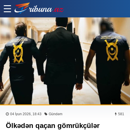
04 İyun 2026, 18:43
Gündəm
581
Ölkədən qaçan gömrükçülər