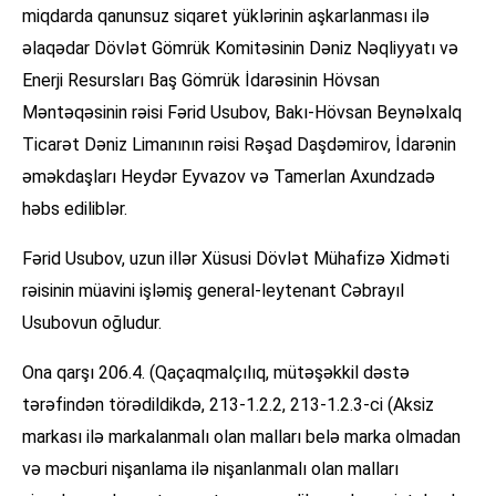
miqdarda qanunsuz siqaret yüklərinin aşkarlanması ilə
əlaqədar Dövlət Gömrük Komitəsinin Dəniz Nəqliyyatı və
Enerji Resursları Baş Gömrük İdarəsinin Hövsan
Məntəqəsinin rəisi Fərid Usubov, Bakı-Hövsan Beynəlxalq
Ticarət Dəniz Limanının rəisi Rəşad Daşdəmirov, İdarənin
əməkdaşları Heydər Eyvazov və Tamerlan Axundzadə
həbs ediliblər.
Fərid Usubov, uzun illər Xüsusi Dövlət Mühafizə Xidməti
rəisinin müavini işləmiş general-leytenant Cəbrayıl
Usubovun oğludur.
Ona qarşı 206.4. (Qaçaqmalçılıq, mütəşəkkil dəstə
tərəfindən törədildikdə, 213-1.2.2, 213-1.2.3-ci (Aksiz
markası ilə markalanmalı olan malları belə marka olmadan
və məcburi nişanlama ilə nişanlanmalı olan malları