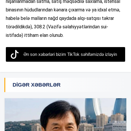
nişanlanmadan satma, satış məqsədilə saxlama, istehsal
binasının hüdudlarından kənara çıxarma və ya idxal etmə,
habelə belə malların nağd qaydada alqı-satqısı təkrar
törədildikdə), 308.2 (Vəzifə səlahiyyətlərindən sui-
istifadə) ittiham elan olunub.
Ən son xəbərləri bizim TikTok səhifəmizdə izləyin
DIGƏR XƏBƏRLƏR