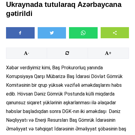
Ukraynada tutularaq Azərbaycana
gətirildi
-
+
Xəbər verdiyimiz kimi, Baş Prokurorluq yanında
Korrupsiyaya Qarşı Mübarizə Baş İdarəsi Dövlət Gömrük
Komitəsinin bir qrup yüksək vəzifəli əməkdaşlarını həbs
edib. Hövsan Dəniz Gömrük Postunda külli miqdarda
qanunsuz siqaret yüklərinin aşkarlanması ilə əlaqədar
həbslər başladıqdan sonra DGK-nın iki əməkdaşı Dəniz
Nəqliyyatı və Enerji Resursları Baş Gömrük İdarəsinin
Əməliyyat və təhqiqat İdarəsinin Əməliyyat şöbəsinin baş