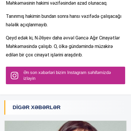
Məhkəməsinin hakimi vəzifəsindən azad olunacaq.
Tanınmış hakimin bundan sonra hansı vəzifədə çalışacağı
hələlik açıqlanmayıb.
Qeyd edək ki, N.Əliyev daha əvvəl Gəncə Ağır Cinayətlər
Məhkəməsində çalışıb. O, ölkə gündəmində müzakirə
edilən bir çox cinayət işlərini araşdırıb.
Ən son xəbərləri bizim Instagram səhifəmizdə
izləyin
DIGƏR XƏBƏRLƏR