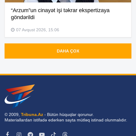
“Arzum”un cinayət işi təkrar ekspertizaya
göndərildi
07 Avqust 2026, 15:06
DAHA ÇOX
© 2009,
Tribuna.Az
- Bütün hüquqlar qorunur.
Materiallardan istifadə edərkən sayta mütləq istinad olunmalıdır.