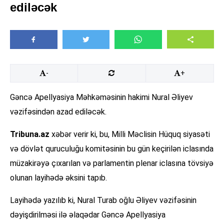
ediləcək
-
+
Gəncə Apellyasiya Məhkəməsinin hakimi Nural Əliyev
vəzifəsindən azad ediləcək.
Tribuna.az
xəbər verir ki, bu, Milli Məclisin Hüquq siyasəti
və dövlət quruculuğu komitəsinin bu gün keçirilən iclasında
müzakirəyə çıxarılan və parlamentin plenar iclasına tövsiyə
olunan layihədə əksini tapıb.
Layihədə yazılıb ki, Nural Turab oğlu Əliyev vəzifəsinin
dəyişdirilməsi ilə əlaqədar Gəncə Apellyasiya