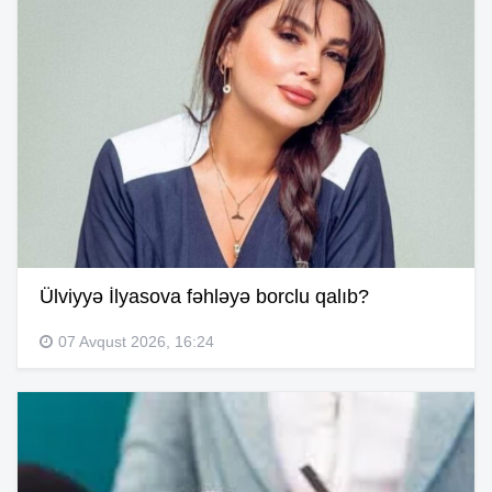
Ülviyyə İlyasova fəhləyə borclu qalıb?
07 Avqust 2026, 16:24