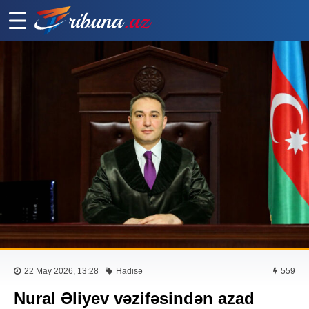
22 May 2026, 13:28
Hadisə
559
Nural Əliyev vəzifəsindən azad