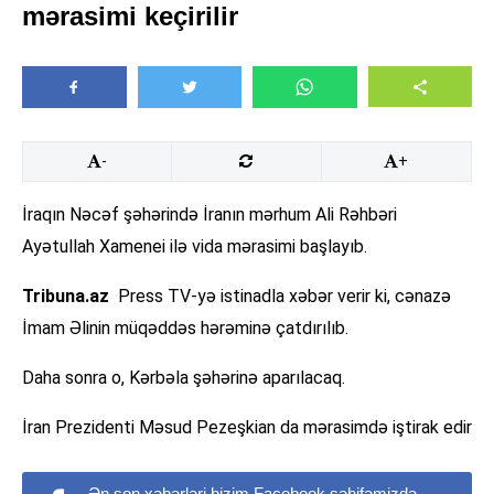
mərasimi keçirilir
-
+
İraqın Nəcəf şəhərində İranın mərhum Ali Rəhbəri
Ayətullah Xamenei ilə vida mərasimi başlayıb.
Tribuna.az
Press TV-yə istinadla xəbər verir ki, cənazə
İmam Əlinin müqəddəs hərəminə çatdırılıb.
Daha sonra o, Kərbəla şəhərinə aparılacaq.
İran Prezidenti Məsud Pezeşkian da mərasimdə iştirak edir
Ən son xəbərləri bizim Facebook səhifəmizdə