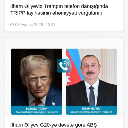
İlham Əliyevlə Trampın telefon danışığında
TRIPP layihəsinin əhəmiyyəti vurğulanıb
08 Avqust 2026, 20:47
İlham Əliyev G20-yə dəvətə görə ABŞ