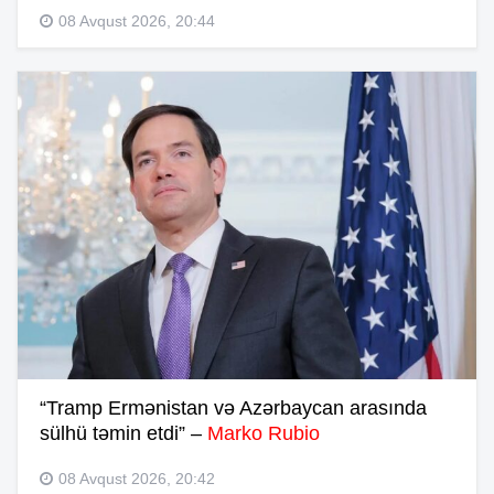
08 Avqust 2026, 20:44
“Tramp Ermənistan və Azərbaycan arasında
sülhü təmin etdi” –
Marko Rubio
08 Avqust 2026, 20:42