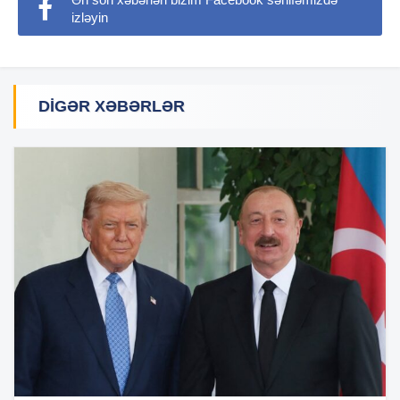
izləyin
DIGƏR XƏBƏRLƏR