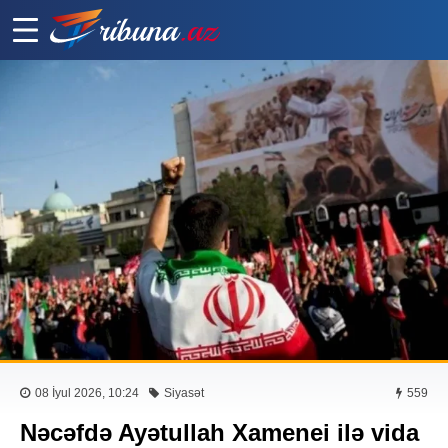
08 İyul 2026, 10:24
Siyasət
559
Nəcəfdə Ayətullah Xamenei ilə vida