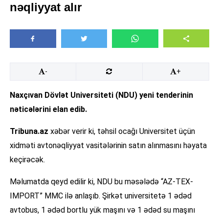
nəqliyyat alır
-
+
Naxçıvan Dövlət Universiteti (NDU) yeni tenderinin
nəticələrini elan edib.
Tribuna.az
xəbər verir ki, təhsil ocağı Universitet üçün
xidməti avtonəqliyyat vasitələrinin satın alınmasını həyata
keçirəcək.
Məlumatda qeyd edilir ki, NDU bu məsələdə “AZ-TEX-
IMPORT” MMC ilə anlaşıb. Şirkət universitetə 1 ədəd
avtobus, 1 ədəd bortlu yük maşını və 1 ədəd su maşını