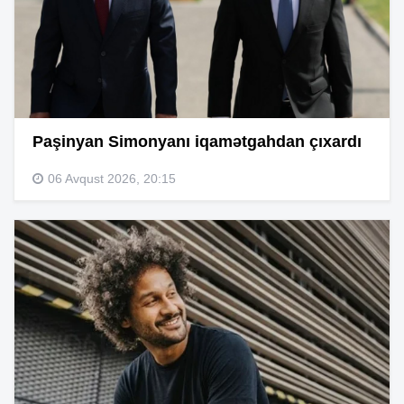
Paşinyan Simonyanı iqamətgahdan çıxardı
06 Avqust 2026, 20:15