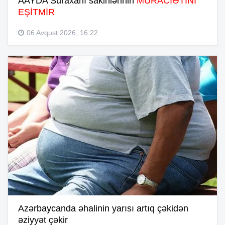
AAYDA Suraxanı sakinlərinin
MÜRACİƏTİNİ
EŞİTMİR
06 Avqust 2026, 16:22
Azərbaycanda əhalinin yarısı artıq çəkidən
əziyyət çəkir