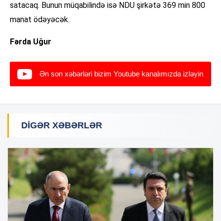
satacaq. Bunun müqabilində isə NDU şirkətə 369 min 800
manat ödəyəcək.
Fərda Uğur
Ən son xəbərləri bizim Youtube kanalımızda izləyin
DIGƏR XƏBƏRLƏR