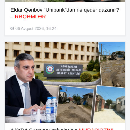
Eldar Qəribov “Unibank”dan nə qədər qazanır?
–
RƏQƏMLƏR
06 Avqust 2026, 16:24