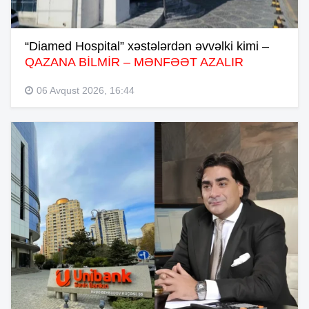
“Diamed Hospital” xəstələrdən əvvəlki kimi –
QAZANA BİLMİR – MƏNFƏƏT AZALIR
06 Avqust 2026, 16:44