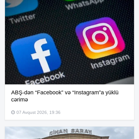
ABŞ-dən “Facebook” və “Instagram”a yüklü
cərimə
07 Avqust 2026, 19:36