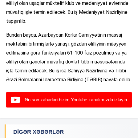
əlilliyi olan uşaqlar müxtəlif klub və mədəniyyət evlərində
müvafiq işlə təmin ediləcək. Bu iş Mədəniyyət Nazirliyinə
tapşırılıb.
Bundan başqa, Azərbaycan Korlar Cəmiyyətinin massaj
məktəbini bitirmişlərlə yanaşı, gözdən əlilliyinin müəyyən
edilməsinə görə funksiyaları 61-100 faiz pozulmuş və ya
əlilliyi olan gənclər müvafiq dövlət tibb müəssisələrində
işlə təmin ediləcək. Bu iş isə Səhiyyə Nazirliyinə və Tibbi
Ərazi Bölmələrini İdarəetmə Birliyinə (TƏBİB) həvalə edilib.
Ən son xəbərləri bizim Youtube kanalımızda izləyin
DIGƏR XƏBƏRLƏR