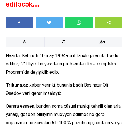
ediləcək…
-
+
Nazirlər Kabineti 10 may 1994-cü il tarixli qərarı ilə təsdiq
edilmiş “Əlilliyi olan şəxslərin problemləri üzrə kompleks
Proqram”da dəyişiklik edib.
Tribuna.az
xəbər verir ki, bununla bağlı Baş nazir Əli
Əsədov yeni qərar imzalayıb.
Qərara əsasən, bundan sonra xüsusi musiqi təhsili olanlarla
yanaşı, gözdən əlilliyinin müəyyən edilməsinə görə
orqanizmin funksiyaları 61-100 % pozulmuş şəxslərin və ya