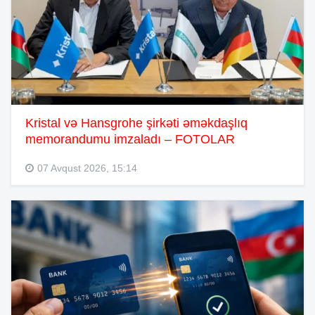
Kristal və Hansgrohe şirkəti əməkdaşlıq
memorandumu imzaladı – FOTOLAR
07 Avqust 2026, 15:14