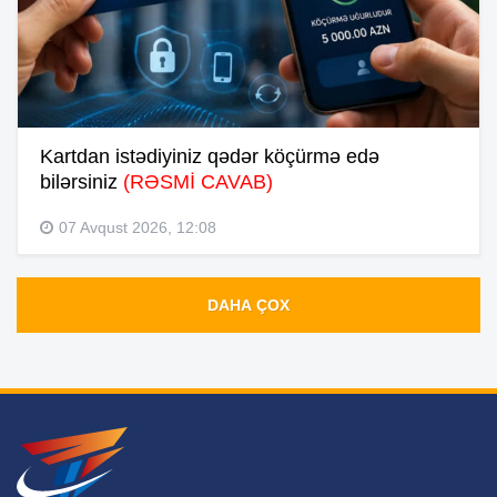
Kartdan istədiyiniz qədər köçürmə edə
bilərsiniz
(RƏSMİ CAVAB)
07 Avqust 2026, 12:08
DAHA ÇOX