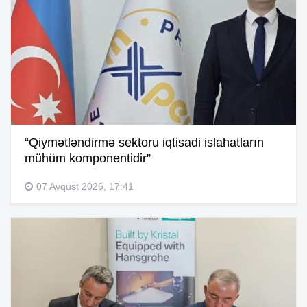
“Qiymətləndirmə sektoru iqtisadi islahatların
mühüm komponentidir”
07 Avqust 2026, 17:41