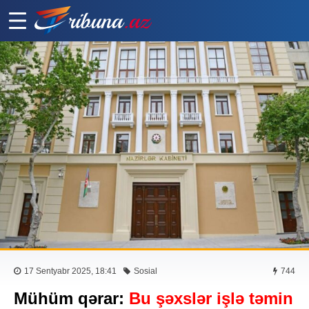
17 Sentyabr 2025, 18:41
Sosial
744
Mühüm qərar:
Bu şəxslər işlə təmin