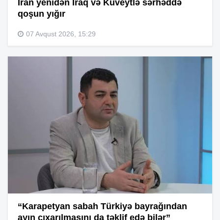
İran yenidən İraq və Küveytlə sərhəddə
qoşun yığır
07 Avqust 2026, 15:29
“Karapetyan sabah Türkiyə bayrağından
ayın çıxarılmasını da təklif edə bilər”