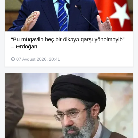
“Bu müqavilə heç bir ölkəyə qarşı yönəlməyib”
– Ərdoğan
07 Avqust 2026, 20:41