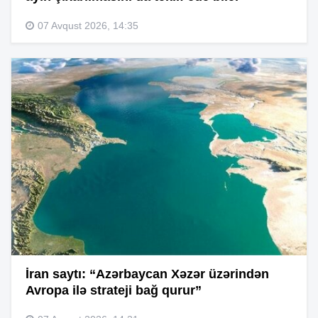
07 Avqust 2026, 14:35
İran saytı: “Azərbaycan Xəzər üzərindən
Avropa ilə strateji bağ qurur”