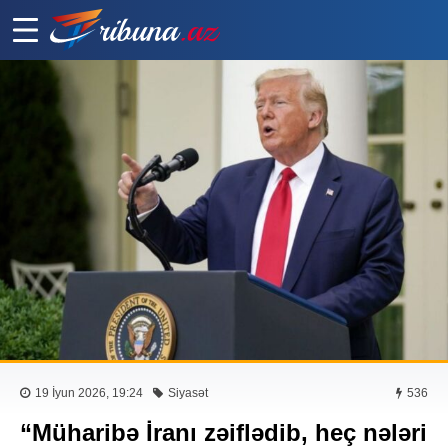
19 İyun 2026, 19:24
Siyasət
536
“Müharibə İranı zəiflədib, heç nələri