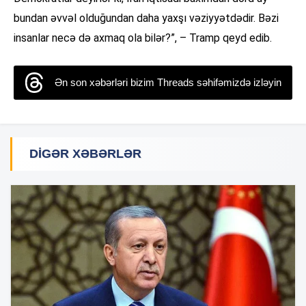
bundan əvvəl olduğundan daha yaxşı vəziyyətdədir. Bəzi
insanlar necə də axmaq ola bilər?”, – Tramp qeyd edib.
Ən son xəbərləri bizim Threads səhifəmizdə izləyin
DIGƏR XƏBƏRLƏR