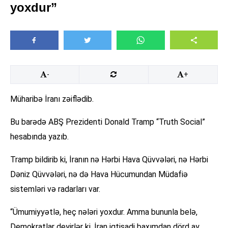
yoxdur”
-
+
Müharibə İranı zəiflədib.
Bu barədə ABŞ Prezidenti Donald Tramp “Truth Social”
hesabında yazıb.
Tramp bildirib ki, İranın nə Hərbi Hava Qüvvələri, nə Hərbi
Dəniz Qüvvələri, nə də Hava Hücumundan Müdafiə
sistemləri və radarları var.
“Ümumiyyətlə, heç nələri yoxdur. Amma bununla belə,
Demokratlar deyirlər ki, İran iqtisadi baxımdan dörd ay