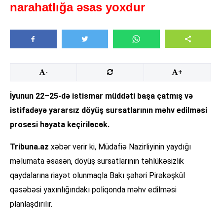
narahatlığa əsas yoxdur
-
+
İyunun 22–25-də istismar müddəti başa çatmış və
istifadəyə yararsız döyüş sursatlarının məhv edilməsi
prosesi həyata keçiriləcək.
Tribuna.az
xəbər verir ki, Müdafiə Nazirliyinin yaydığı
məlumata əsasən, döyüş sursatlarının təhlükəsizlik
qaydalarına riayət olunmaqla Bakı şəhəri Pirəkəşkül
qəsəbəsi yaxınlığındakı poliqonda məhv edilməsi
planlaşdırılır.