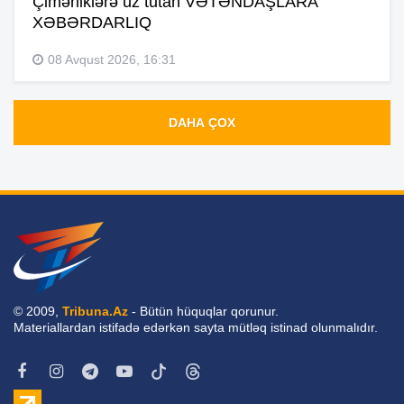
Çimərliklərə üz tutan VƏTƏNDAŞLARA
XƏBƏRDARLIQ
08 Avqust 2026, 16:31
DAHA ÇOX
© 2009,
Tribuna.Az
- Bütün hüquqlar qorunur.
Materiallardan istifadə edərkən sayta mütləq istinad olunmalıdır.