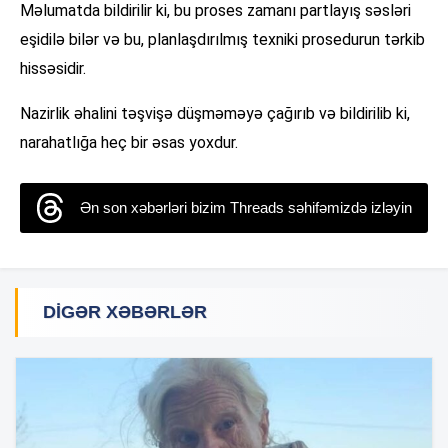
Məlumatda bildirilir ki, bu proses zamanı partlayış səsləri
eşidilə bilər və bu, planlaşdırılmış texniki prosedurun tərkib
hissəsidir.
Nazirlik əhalini təşvişə düşməməyə çağırıb və bildirilib ki,
narahatlığa heç bir əsas yoxdur.
Ən son xəbərləri bizim Threads səhifəmizdə izləyin
DIGƏR XƏBƏRLƏR