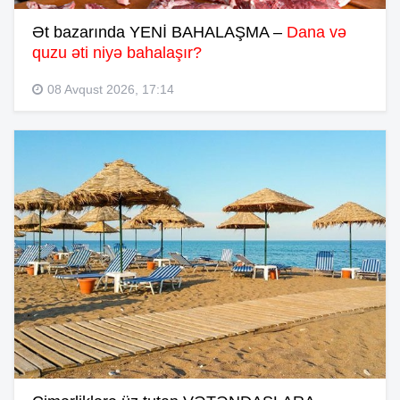
Ət bazarında YENİ BAHALAŞMA –
Dana və
quzu əti niyə bahalaşır?
08 Avqust 2026, 17:14