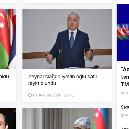
12
12
12
“Az
ten
oldu
Zeynal Nağdəliyevin oğlu səfir
təyin olundu
TM
12
31,
07 Avqust 2026, 13:41
12
Sənu
01