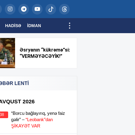
HADISƏ
İDMAN
Əsryanın “kükrəmə”si:
“VERMƏYƏCƏYİK!”
ƏBƏR LENTİ
 AVQUST 2026
“Borcu bağlayırıq, yenə faiz
:38
gəlir” –
“Leobank”dan
ŞİKAYƏT VAR