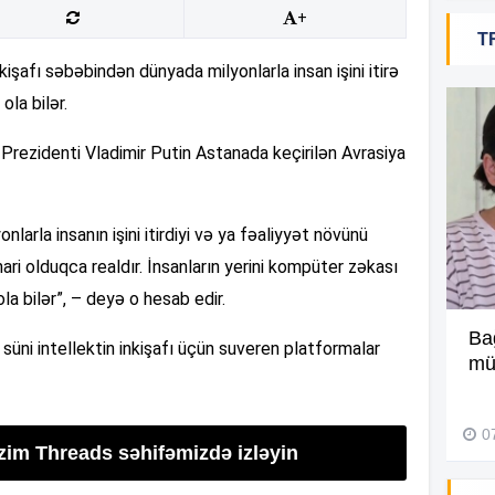
+
T
13
nkişafı səbəbindən dünyada milyonlarla insan işini itirə
la bilər.
13
a Prezidenti Vladimir Putin Astanada keçirilən Avrasiya
13
nlarla insanın işini itirdiyi və ya fəaliyyət növünü
i olduqca realdır. İnsanların yerini kompüter zəkası
13
a bilər”, – deyə o hesab edir.
“Üç ildə ümumilikdə 16 dəfə
Ba
13
 süni intellektin inkişafı üçün suveren platformalar
səfər etmişəm” –
Video
müə
01 Avqust 2026, 12:52
13
0
izim Threads səhifəmizdə izləyin
13