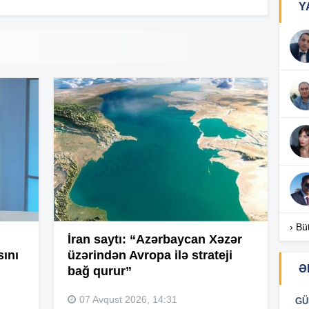
Y
13
13
13
13
› Bü
13
İran saytı: “Azərbaycan Xəzər
sını
üzərindən Avropa ilə strateji
Ə
bağ qurur”
13
07 Avqust 2026, 14:31
GÜ