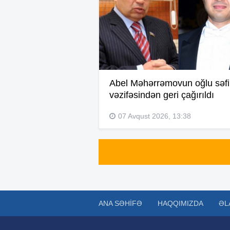
Abel Məhərrəmovun oğlu səfi
vəzifəsindən geri çağırıldı
07 Avqust 2026, 13:38
ANA SƏHIFƏ
HAQQIMIZDA
ƏL