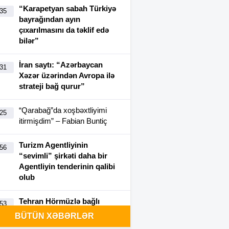
“Karapetyan sabah Türkiyə
:35
bayrağından ayın
çıxarılmasını da təklif edə
bilər”
İran saytı: “Azərbaycan
:31
Xəzər üzərindən Avropa ilə
strateji bağ qurur”
“Qarabağ”da xoşbəxtliyimi
:25
itirmişdim” – Fabian Buntiç
Turizm Agentliyinin
:56
“sevimli” şirkəti daha bir
Agentliyin tenderinin qalibi
olub
Tehran Hörmüzlə bağlı
:53
şərtlərini açıqladı: Nələr
BÜTÜN XƏBƏRLƏR
var?