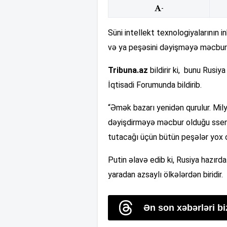
-
Süni intellekt texnologiyalarının i
və ya peşəsini dəyişməyə məcbur o
Tribuna.az
bildirir ki, bunu Rusiy
İqtisadi Forumunda bildirib.
“Əmək bazarı yenidən qurulur. Milyo
dəyişdirməyə məcbur olduğu ssenar
tutacağı üçün bütün peşələr yox ol
Putin əlavə edib ki, Rusiya hazırda
yaradan azsaylı ölkələrdən biridir.
Ən son xəbərləri b