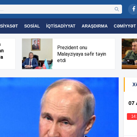
SIYASƏT
SOSIAL
İQTISADIYYAT
ARAŞDIRMA
CƏMIYYƏT
OGIYA
TƏHSIL
SAĞLAMLIQ
MARAQLI
TRIBUNA TV
h
Prezident onu
an
Malayziyaya səfir təyin
da
etdi
X
07
14