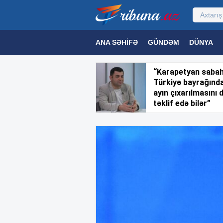
ANA SƏHIFƏ
GÜNDƏM
DÜNYA
MƏDƏNIYYƏT
MAQAZIN
TEXNOL
“Karapetyan saba
Türkiyə bayrağınd
ayın çıxarılmasını 
təklif edə bilər”