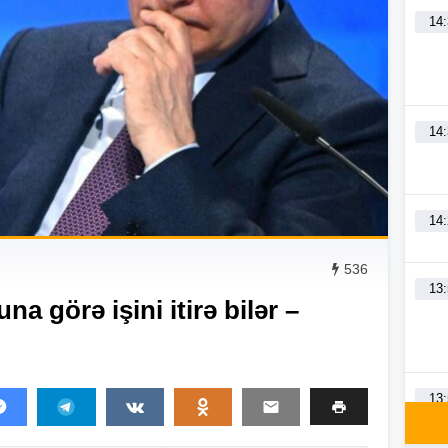
14
14
14
536
13
na görə işini itirə bilər –
13