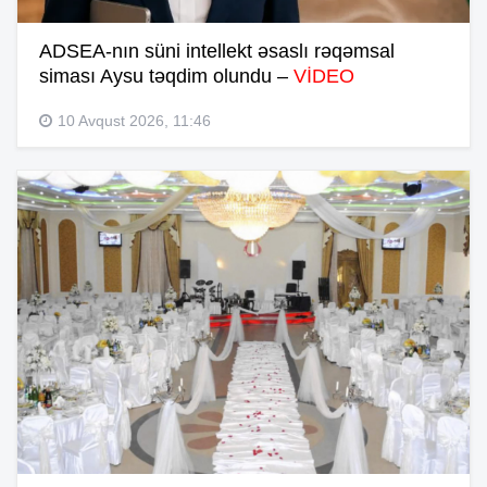
ADSEA-nın süni intellekt əsaslı rəqəmsal
siması Aysu təqdim olundu –
VİDEO
10 Avqust 2026, 11:46