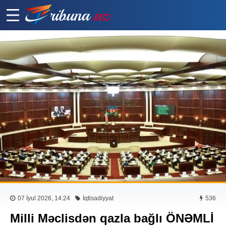
07 İyul 2026, 14:24
İqtisadiyyat
536
Milli Məclisdən qazla bağlı ÖNƏMLİ