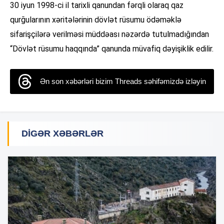
30 iyun 1998-ci il tarixli qanundan fərqli olaraq qaz
qurğularının xəritələrinin dövlət rüsumu ödəməklə
sifarişçilərə verilməsi müddəası nəzərdə tutulmadığından
“Dövlət rüsumu haqqında” qanunda müvafiq dəyişiklik edilir.
Ən son xəbərləri bizim Threads səhifəmizdə izləyin
DIGƏR XƏBƏRLƏR