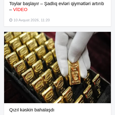
Toylar başlayır – Şadlıq evləri qiymətləri artırıb
–
VİDEO
10 Avqust 2026, 11:20
Qızıl kəskin bahalaşdı