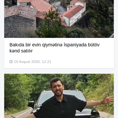
Bakıda bir evin qiymətinə İspaniyada bütöv
kənd satılır
10 Avqust 2026, 12:21