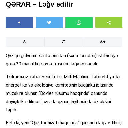
QƏRAR – Ləğv edilir
-
+
Qaz qurğularının xəritələrindən (sxemlərindən) istifadəyə
görə 20 manatlıq dövlət rüsumu ləğv ediləcək.
Tribuna.az
xəbər verir ki, bu, Milli Məclisin Təbii ehtiyatlar,
energetika və ekologiya komitəsinin bugünkü iclasında
müzakirə olunan “Dövlət rüsumu haqqında” qanunda
dəyişiklik edilməsi barədə qanun layihəsində öz əksini
tapıb.
Belə ki, yeni “Qaz təchizatı haqqında” qanunda ləğv edilmiş