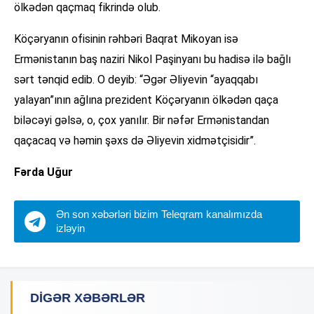
ölkədən qaçmaq fikrində olub.
Köçəryanın ofisinin rəhbəri Baqrat Mikoyan isə
Ermənistanın baş naziri Nikol Paşinyanı bu hadisə ilə bağlı
sərt tənqid edib. O deyib: “Əgər Əliyevin “ayaqqabı
yalayan”ının ağlına prezident Köçəryanın ölkədən qaça
biləcəyi gəlsə, o, çox yanılır. Bir nəfər Ermənistandan
qaçacaq və həmin şəxs də Əliyevin xidmətçisidir”.
Fərda Uğur
Ən son xəbərləri bizim Teleqram kanalımızda
izləyin
DIGƏR XƏBƏRLƏR