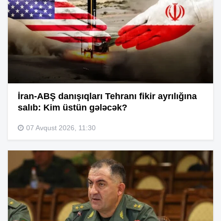
İran-ABŞ danışıqları Tehranı fikir ayrılığına
salıb: Kim üstün gələcək?
07 Avqust 2026, 11:30