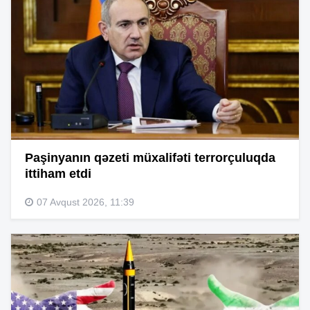
Paşinyanın qəzeti müxalifəti terrorçuluqda
ittiham etdi
07 Avqust 2026, 11:39