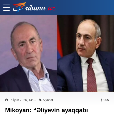
15 İyun 2026, 14:32
Siyasət
905
Mikoyan: “Əliyevin ayaqqabı