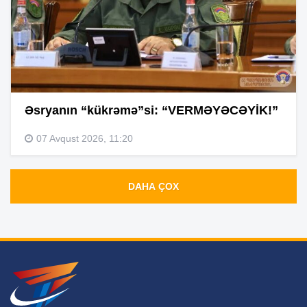
Əsryanın “kükrəmə”si: “VERMƏYƏCƏYİK!”
07 Avqust 2026, 11:20
DAHA ÇOX