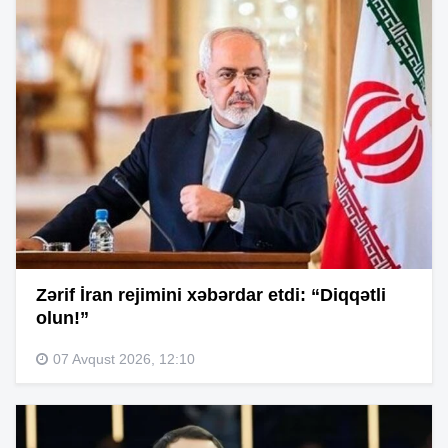
Zərif İran rejimini xəbərdar etdi: “Diqqətli
olun!”
07 Avqust 2026, 12:10