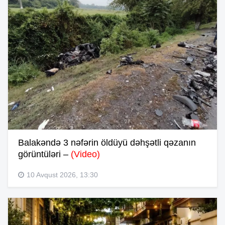
Balakəndə 3 nəfərin öldüyü dəhşətli qəzanın
görüntüləri –
(Video)
10 Avqust 2026, 13:30