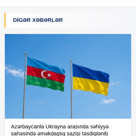
DIGƏR XƏBƏRLƏR
Azərbaycanla Ukrayna arasında səhiyyə
sahəsində əməkdaşlıq sazişi təsdiqlənib