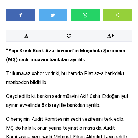
-
+
“Yapı Kredi Bank Azərbaycan”ın Müşahidə Şurasının
(MŞ) sədr müavini bankdan ayrılıb.
Tribuna.az
xəbər verir ki, bu barədə Plat.az-a bankdakı
mənbədən bildirilib.
Qeyd edilib ki, bankın sədr müavini Akif Cahit Erdoğan iyul
ayının əvvəlində öz istəyi ilə bankdan ayrılıb.
O həmçinin, Audit Komitəsinin sədri vəzifəsini tərk edib.
MŞ-də hələlik onun yerinə təyinat olmasa da, Audit
Komitəsinə yeni sədri Mehmet Erkan Akbulut təyin edilib.