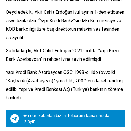
Qeyd edək ki, Akif Cahit Erdoğan iyul ayının 1-dən etibarən
əsas bank olan “Yapı Kredi Banka”sındakı Kommersiya və
KOB bankçılığı üzrə baş direktorun müavini vəzifəsindən
də ayrılıb.
Xatırladaq ki, Akif Cahit Erdoğan 2021-ci ildə “Yapı Kredi
Bank Azərbaycan”ın rəhbərliyinə təyin edilmişdi.
Yapı Kredi Bank Azərbaycan QSC 1998-ci ildə (əvvəlki
“Koçbank (Azərbaycan)” yaradılıb, 2007-ci ildə rebrendinq
edilib. Yapı və Kredi Bankası A.Ş (Türkiyə) bankının törəmə
bankıdır.
Ən son xəbərləri bizim Teleqram kanalımızda
izləyin