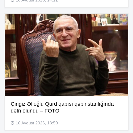
Çingiz Əlioğlu Qurd qapısı qəbiristanlığında
dəfn olundu – FOTO
10 Avqust 2026, 13:59