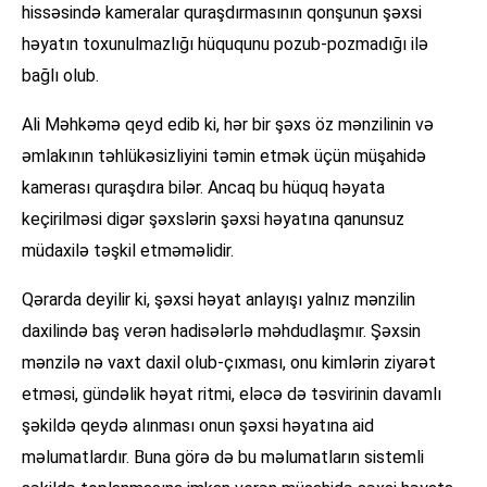
hissəsində kameralar quraşdırmasının qonşunun şəxsi
həyatın toxunulmazlığı hüququnu pozub-pozmadığı ilə
bağlı olub.
Ali Məhkəmə qeyd edib ki, hər bir şəxs öz mənzilinin və
əmlakının təhlükəsizliyini təmin etmək üçün müşahidə
kamerası quraşdıra bilər. Ancaq bu hüquq həyata
keçirilməsi digər şəxslərin şəxsi həyatına qanunsuz
müdaxilə təşkil etməməlidir.
Qərarda deyilir ki, şəxsi həyat anlayışı yalnız mənzilin
daxilində baş verən hadisələrlə məhdudlaşmır. Şəxsin
mənzilə nə vaxt daxil olub-çıxması, onu kimlərin ziyarət
etməsi, gündəlik həyat ritmi, eləcə də təsvirinin davamlı
şəkildə qeydə alınması onun şəxsi həyatına aid
məlumatlardır. Buna görə də bu məlumatların sistemli