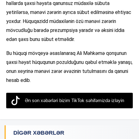
hallarda şəxsi həyata qanunsuz müdaxilə sübuta
yetirilərsə, mənəvi zərərin ayrıca sübut edilməsinə ehtiyac
yoxdur. Hüquqazidd müdaxilənin özü mənəvi zərərin
mövcudluğu barədə prezumpsiya yaradır və əksini iddia
edən şəxs bunu sübut etməlidir.
Bu hüquqi mövqeyə əsaslanaraq Ali Məhkəmə qonşunun
şəxsi həyat hüququnun pozulduğunu qəbul etməklə yanaşı,
onun xeyrinə mənəvi zərər əvəzinin tutulmasını da qanuni
hesab edib.
Ən son xəbərləri bizim TikTok səhifəmizdə izləyin
DIGƏR XƏBƏRLƏR