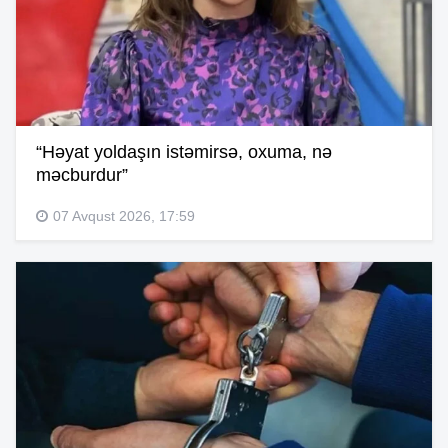
“Həyat yoldaşın istəmirsə, oxuma, nə
məcburdur”
07 Avqust 2026, 17:59