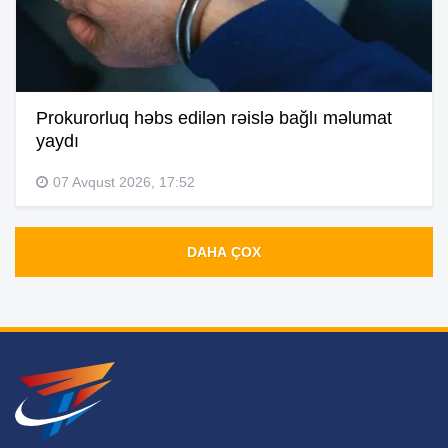
Prokurorluq həbs edilən rəislə bağlı məlumat
yaydı
07 Avqust 2026, 17:52
DAHA ÇOX