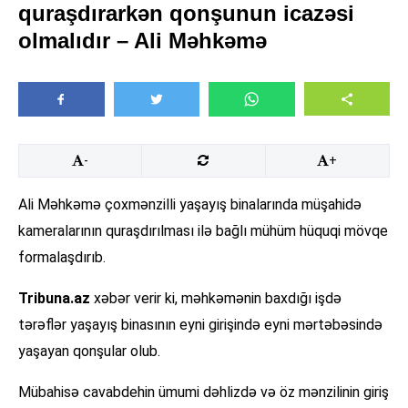
quraşdırarkən qonşunun icazəsi
olmalıdır – Ali Məhkəmə
-
+
Ali Məhkəmə çoxmənzilli yaşayış binalarında müşahidə
kameralarının quraşdırılması ilə bağlı mühüm hüquqi mövqe
formalaşdırıb.
Tribuna.az
xəbər verir ki, məhkəmənin baxdığı işdə
tərəflər yaşayış binasının eyni girişində eyni mərtəbəsində
yaşayan qonşular olub.
Mübahisə cavabdehin ümumi dəhlizdə və öz mənzilinin giriş