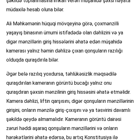
şəkildə toplanmasına imkan verən müşahidə şəxsi həyata
müdaxilə hesab oluna bilər.
Ali Məhkəmənin hüquqi mövqeyinə görə, çoxmənzilli
yaşayış binasının ümumi istifadədə olan dəhlizini və ya
digər mənzillərin giriş hissələrini əhatə edən müşahidə
kamerası yalnız həmin dəhlizə çıxan qonşuların razılığı
olduqda quraşdırıla bilər.
Əgər belə razılıq yoxdursa, təhlükəsizlik məqsədilə
quraşdırılan kameranın görüntü bucağı yalnız onu
quraşdıran şəxsin mənzilinin giriş hissəsini əhatə etməlidir.
Kamera dəhlizi, liftin qarşısını, digər qonşuların mənzillərinin
girişini, onların mənzilə giriş-çıxışını və ya təsvirini davamlı
şəkildə qeydə almamalıdır. Kameranın görüntü dairəsi
zəruri həddi aşaraq qonşuların mənzillərini və onların
hərəkətlərini əhatə edərsə, bu artıq Konstitusiya ilə