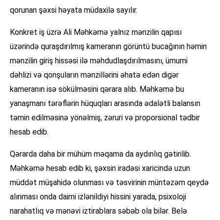
qorunan şəxsi həyata müdaxilə sayılır.
Konkret iş üzrə Ali Məhkəmə yalnız mənzilin qapısı
üzərində quraşdırılmış kameranın görüntü bucağının həmin
mənzilin giriş hissəsi ilə məhdudlaşdırılmasını, ümumi
dəhlizi və qonşuların mənzillərini əhatə edən digər
kameranın isə sökülməsini qərara alıb. Məhkəmə bu
yanaşmanı tərəflərin hüquqları arasında ədalətli balansın
təmin edilməsinə yönəlmiş, zəruri və proporsional tədbir
hesab edib.
Qərarda daha bir mühüm məqama da aydınlıq gətirilib.
Məhkəmə hesab edib ki, şəxsin iradəsi xaricində uzun
müddət müşahidə olunması və təsvirinin müntəzəm qeydə
alınması onda daimi izlənildiyi hissini yarada, psixoloji
narahatlıq və mənəvi iztirablara səbəb ola bilər. Belə