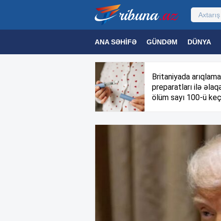
ANA SƏHIFƏ
GÜNDƏM
DÜNYA
MƏDƏNIYYƏT
MAQAZIN
TEXNOL
Britaniyada arıqlama
preparatları ilə əlaqə
ölüm sayı 100-ü keç