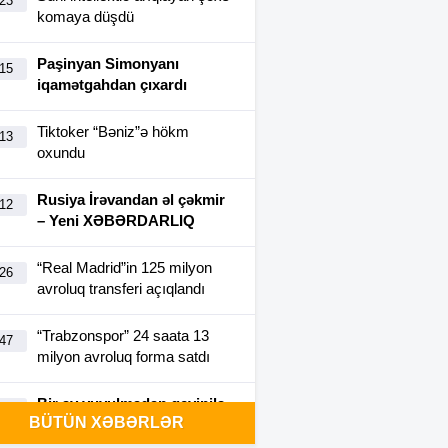
:23
komaya düşdü
Paşinyan Simonyanı
:15
iqamətgahdan çıxardı
Tiktoker “Bəniz”ə hökm
:13
oxundu
Rusiya İrəvandan əl çəkmir
:12
– Yeni XƏBƏRDARLIQ
“Real Madrid”in 125 milyon
:26
avroluq transferi açıqlandı
“Trabzonspor” 24 saata 13
:47
milyon avroluq forma satdı
Bir ay yuyulmadan geyinilə
:40
BÜTÜN XƏBƏRLƏR
bilən futbolka yaradıldı-
FOTO