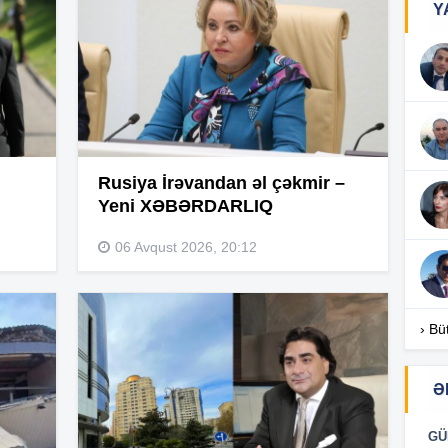
Y
16
16
Rusiya İrəvandan əl çəkmir –
Yeni XƏBƏRDARLIQ
16
06 Avqust 2026, 20:12
16
› Bü
Ə
16
GÜ