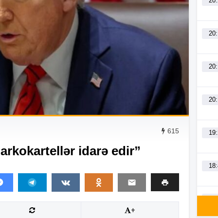
20
20
20
20
615
19
arkokartellər idarə edir”
18
18
+