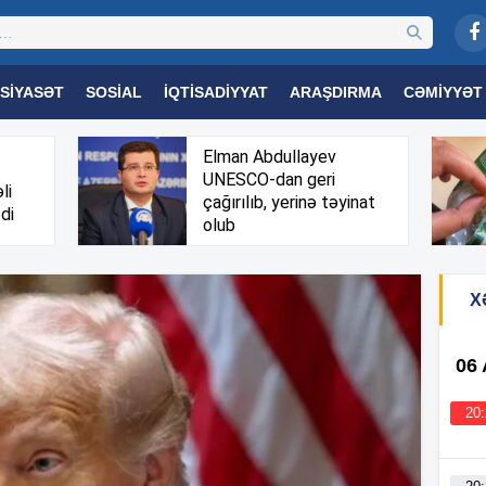
SIYASƏT
SOSIAL
İQTISADIYYAT
ARAŞDIRMA
CƏMIYYƏT
OGIYA
TƏHSIL
SAĞLAMLIQ
MARAQLI
TRIBUNA TV
Elman Abdullayev
UNESCO-dan geri
li
çağırılıb, yerinə təyinat
di
olub
X
06
20