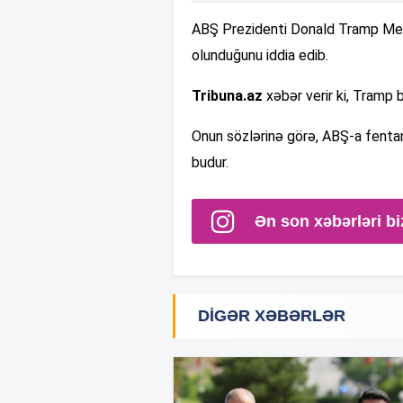
ABŞ Prezidenti Donald Tramp Meksi
olunduğunu iddia edib.
Tribuna.az
xəbər verir ki, Tramp b
Onun sözlərinə görə, ABŞ-a fenta
budur.
Ən son xəbərləri bi
DIGƏR XƏBƏRLƏR