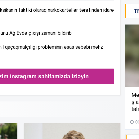
kanın faktiki olaraq narkokartellər tərəfindən idarə
T
18
unu Ağ Evdə çıxışı zamanı bildirib.
18
nil qaçaqmalçılığı probleminin əsas səbəbi məhz
18
zim Instagram səhifəmizdə izləyin
Kompleksdə faciə: 2 yaşlı
Mə
17
uşaq hovuzda boğuldu –
şl
Video
təl
29 İyul 2026, 16:21
0
17