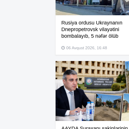
Rusiya ordusu Ukraynanın
Dnepropetrovsk vilayətini
bombalayıb, 5 nəfər ölüb
06 Avqust 2026, 16:48
AAYDA Suraxanı sakinlərinin