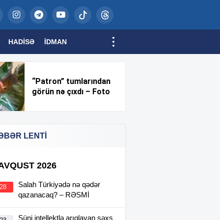
HADISƏ
İDMAN
“Patron” tumlarından
görün nə çıxdı – Foto
ƏBƏR LENTİ
 AVQUST 2026
Salah Türkiyədə nə qədər
:28
qazanacaq? – RƏSMİ
Süni intellektlə arıqlayan şəxs