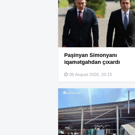
Paşinyan Simonyanı
iqamətgahdan çıxardı
06 Avqust 2026, 20:15