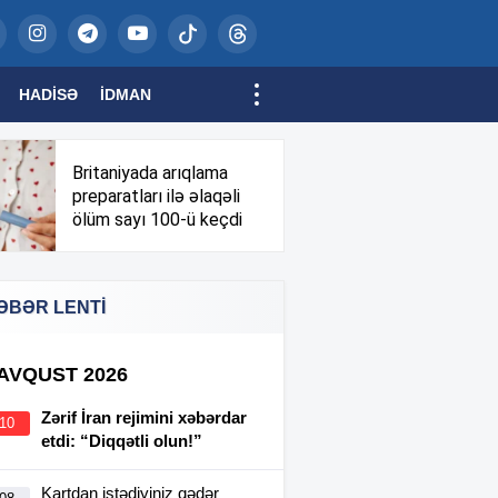
HADISƏ
İDMAN
Britaniyada arıqlama
preparatları ilə əlaqəli
ölüm sayı 100-ü keçdi
ƏBƏR LENTİ
 AVQUST 2026
Zərif İran rejimini xəbərdar
:10
etdi: “Diqqətli olun!”
Kartdan istədiyiniz qədər