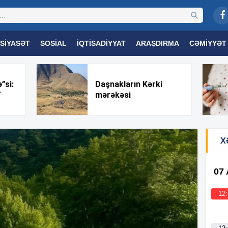
SIYASƏT
SOSIAL
İQTISADIYYAT
ARAŞDIRMA
CƏMIYYƏT
OGIYA
TƏHSIL
SAĞLAMLIQ
MARAQLI
TRIBUNA TV
”si:
Daşnakların Kərki
”
mərəkəsi
X
07
12