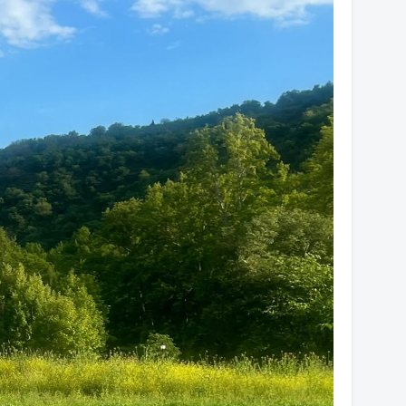
17
16
16
16
16