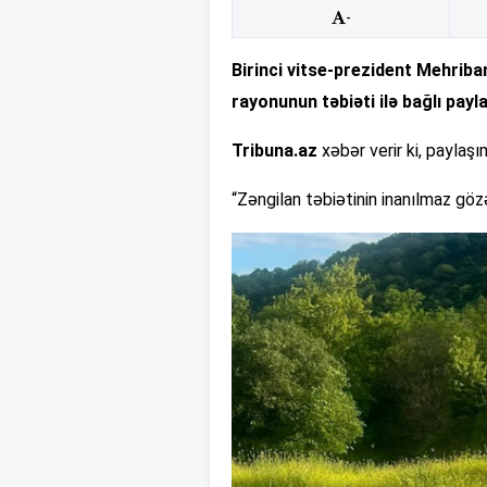
-
Birinci vitse-prezident Mehriba
rayonunun təbiəti ilə bağlı payl
Tribuna.az
xəbər verir ki, paylaşı
“Zəngilan təbiətinin inanılmaz gözəl