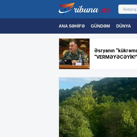
ANA SƏHIFƏ
GÜNDƏM
DÜNYA
MƏDƏNIYYƏT
MAQAZIN
TEXNOL
Əsryanın “kükrəmə
“VERMƏYƏCƏYİK!