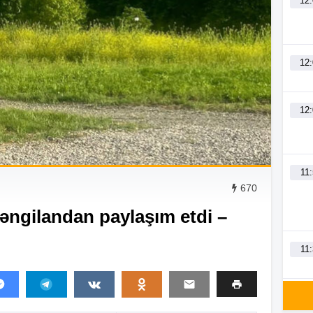
12
12
12
11
670
əngilandan paylaşım etdi –
11
11