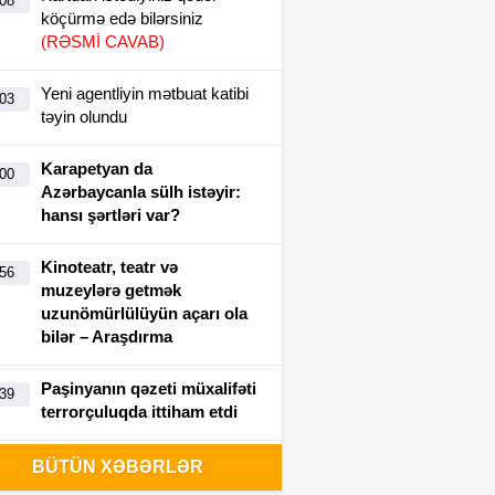
:08
köçürmə edə bilərsiniz
(RƏSMİ CAVAB)
Yeni agentliyin mətbuat katibi
:03
təyin olundu
Karapetyan da
:00
Azərbaycanla sülh istəyir:
hansı şərtləri var?
Kinoteatr, teatr və
:56
muzeylərə getmək
uzunömürlülüyün açarı ola
bilər – Araşdırma
Paşinyanın qəzeti müxalifəti
:39
terrorçuluqda ittiham etdi
İran-ABŞ danışıqları Tehranı
BÜTÜN XƏBƏRLƏR
:30
fikir ayrılığına salıb: Kim