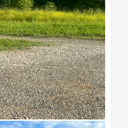
18
18
18
18
18
17