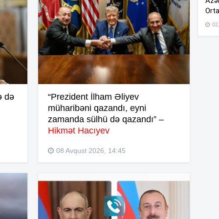
Azər
Orta
02
13
12
ə də
“Prezident İlham Əliyev
12
müharibəni qazandı, eyni
zamanda sülhü də qazandı” –
Hikmət Hacıyev
12
08 Avqust 2026, 14:45
12
11