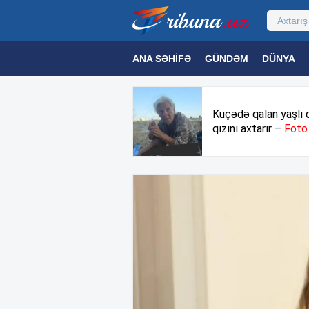
ANA SƏHIFƏ
GÜNDƏM
DÜNYA
MƏDƏNIYYƏT
MAQAZIN
TEXNOL
Küçədə qalan yaşlı 
qızını axtarır –
Foto