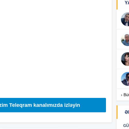
Y
15
15
14
14
› Bü
14
izim Teleqram kanalımızda izləyin
Ə
14
GÜ