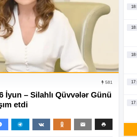
18
18
18
17
581
6 İyun – Silahlı Qüvvələr Günü
şım etdi
17
17