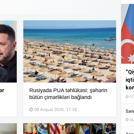
14
14
14
“Qi
iqt
14
kom
ər
Rusiyada PUA təhlükəsi: şəhərin
bütün çimərlikləri bağlandı
07
13
08 Avqust 2026, 17:18
Sənu
01
13