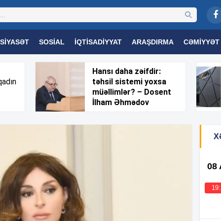
SIYASƏT
SOSIAL
İQTISADIYYAT
ARAŞDIRMA
CƏMIYYƏT
OGIYA
TƏHSIL
SAĞLAMLIQ
MARAQLI
TRIBUNA TV
Hansı daha zəifdir:
qadın
təhsil sistemi yoxsa
müəllimlər? – Dosent
İlham Əhmədov
X
08
19