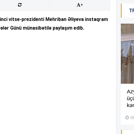
+
T
17
inci vitse-prezidenti Mehriban Əliyeva instaqram
vələr Günü münasibətilə paylaşım edib.
17
:
16
Göyçayda məktəb binası
Az
16
acınacaqlı durumda –
VİDEO
üç
kən
04 Avqust 2026, 20:48
0
16