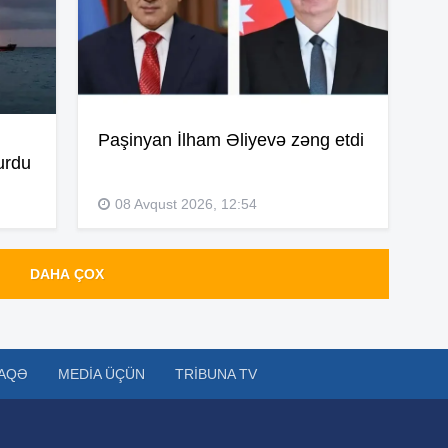
11
11
Paşinyan İlham Əliyevə zəng etdi
urdu
11
08 Avqust 2026, 12:54
11
DAHA ÇOX
11
AQƏ
MEDIA ÜÇÜN
TRIBUNA TV
10