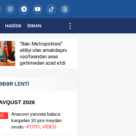
HADISƏ
İDMAN
“Bakı Metropoliteni”
əlilliyi olan əməkdaşını
vəzifəsindən əsas
gətirmədən azad etdi
ƏBƏR LENTİ
 AVQUST 2026
Anasının yanında balaca
:25
kərgədan 10 şirə meydan
oxudu –
FOTO, VİDEO