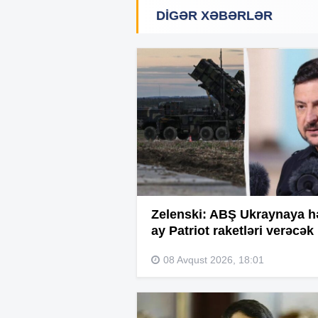
DIGƏR XƏBƏRLƏR
Zelenski: ABŞ Ukraynaya h
ay Patriot raketləri verəcək
08 Avqust 2026, 18:01