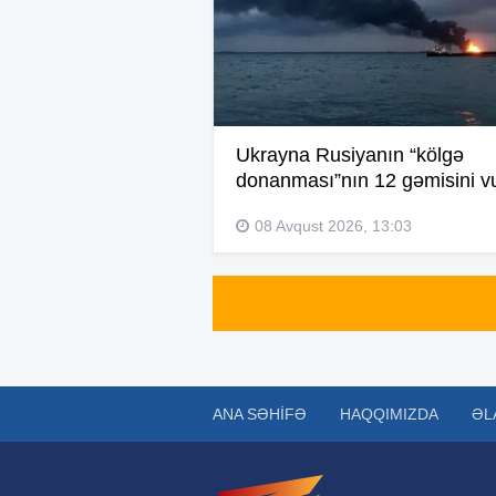
Ukrayna Rusiyanın “kölgə
donanması”nın 12 gəmisini v
08 Avqust 2026, 13:03
ANA SƏHIFƏ
HAQQIMIZDA
ƏL