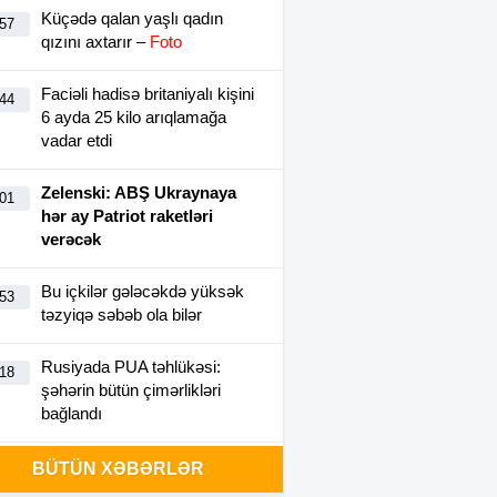
Küçədə qalan yaşlı qadın
:57
qızını axtarır –
Foto
Faciəli hadisə britaniyalı kişini
:44
6 ayda 25 kilo arıqlamağa
vadar etdi
Zelenski: ABŞ Ukraynaya
:01
hər ay Patriot raketləri
verəcək
Bu içkilər gələcəkdə yüksək
:53
təzyiqə səbəb ola bilər
Rusiyada PUA təhlükəsi:
:18
şəhərin bütün çimərlikləri
bağlandı
16 yaşlı Asimanın da meyiti
BÜTÜN XƏBƏRLƏR
:17
tapıldı