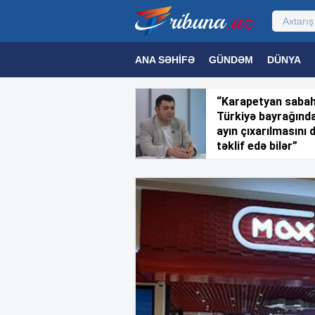
ANA SƏHIFƏ
GÜNDƏM
DÜNYA
MƏDƏNIYYƏT
MAQAZIN
TEXNOL
“Karapetyan saba
Türkiyə bayrağınd
ayın çıxarılmasını 
təklif edə bilər”