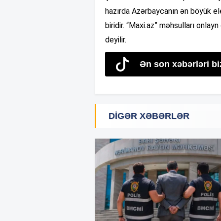
hazırda Azərbaycanın ən böyük ele
biridir. “Maxi.az” məhsulları onlayn 
deyilir.
Ən son xəbərləri bi
DIGƏR XƏBƏRLƏR