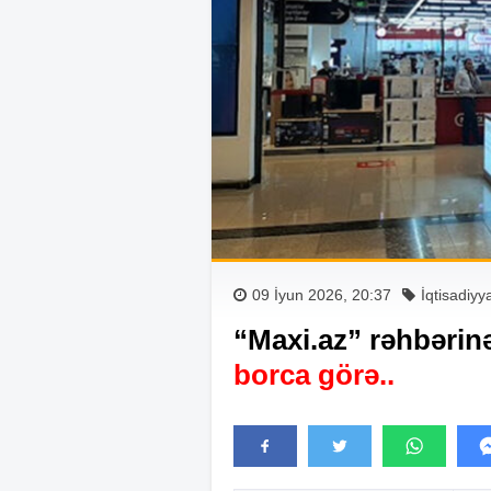
09 İyun 2026, 20:37
İqtisadiyy
“Maxi.az” rəhbərin
borca görə..