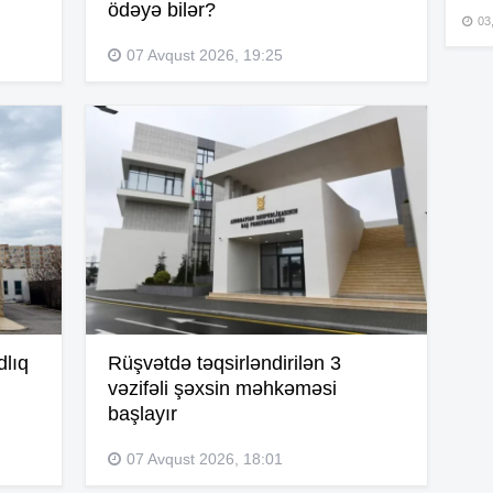
ödəyə bilər?
03
07 Avqust 2026, 19:25
15
15
15
15
dlıq
Rüşvətdə təqsirləndirilən 3
vəzifəli şəxsin məhkəməsi
başlayır
15
07 Avqust 2026, 18:01