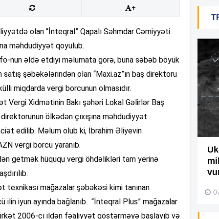
+
T
19
liyyətdə olan “İnteqral” Qapalı Səhmdar Cəmiyyəti
şına məhdudiyyət qoyulub.
18
info-nun əldə etdiyi məlumata görə, buna səbəb böyük
n satış şəbəkələrindən olan “Maxi.az”ın baş direktoru
ülli miqdarda vergi borcunun olmasıdır.
18
lət Vergi Xidmətinin Bakı şəhəri Lokal Gəlirlər Baş
ş direktorunun ölkədən çıxışına məhdudiyyət
t edilib. Məlum olub ki, İbrahim Əliyevin
17
ZN vergi borcu yaranıb.
Ağdamda yanğını bu şəxs
Uk
dən getmək hüququ vergi öhdəlikləri tam yerinə
törədibmiş – Video
mi
17
vu
şdırılıb.
04 Avqust 2026, 09:45
ət texnikası mağazalar şəbəkəsi kimi tanınan
0
-cü ilin iyun ayında bağlanıb. “İnteqral Plus” mağazalar
17
irkət 2006-cı ildən fəaliyyət göstərməyə başlayıb və