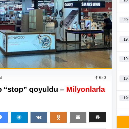
20
20
19
19
at
680
19
ə “stop” qoyuldu –
Milyonlarla
19
19