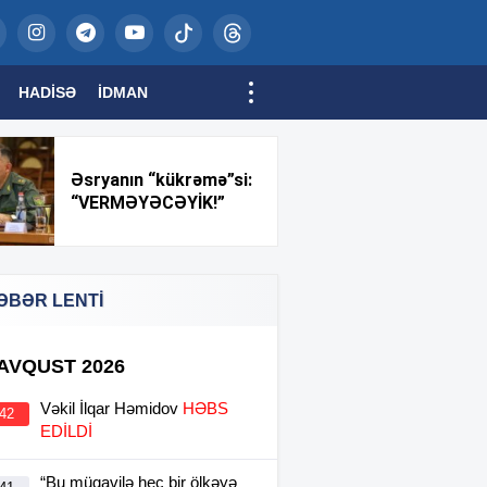
HADISƏ
İDMAN
Əsryanın “kükrəmə”si:
“VERMƏYƏCƏYİK!”
ƏBƏR LENTİ
 AVQUST 2026
Vəkil İlqar Həmidov
HƏBS
:42
EDİLDİ
“Bu müqavilə heç bir ölkəyə