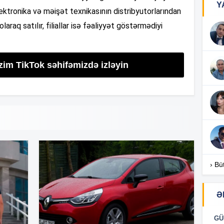
Y
ktronika və məişət texnikasının distribyutorlarından
olaraq satılır, filiallar isə fəaliyyət göstərmədiyi
17
zim TikTok səhifəmizdə izləyin
17
17
16
› Bü
Ə
16
GÜ