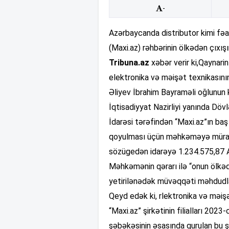
-
Azərbaycanda distributor kimi fəa
(Maxi.az) rəhbərinin ölkədən çıxı
Tribuna.az
xəbər verir ki,Qaynar
elektronika və məişət texnikasını
Əliyev İbrahim Bayraməli oğlunun k
İqtisadiyyat Nazirliyi yanında Döv
İdarəsi tərəfindən “Maxi.az”ın ba
qoyulması üçün məhkəməyə müraciə
sözügedən idarəyə 1.234.575,87 A
Məhkəmənin qərarı ilə “onun ölkə
yetirilənədək müvəqqəti məhdudla
Qeyd edək ki, rlektronika və məiş
“Maxi.az” şirkətinin filialları 2023
şəbəkəsinin əsasında qurulan bu ş