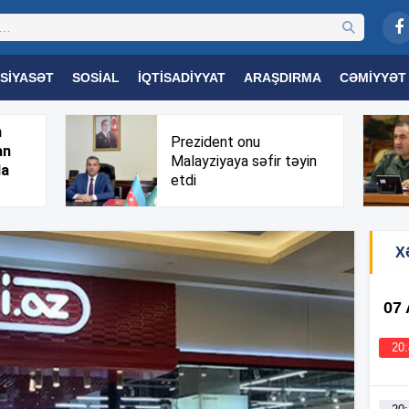
SIYASƏT
SOSIAL
İQTISADIYYAT
ARAŞDIRMA
CƏMIYYƏT
OGIYA
TƏHSIL
SAĞLAMLIQ
MARAQLI
TRIBUNA TV
h
Prezident onu
an
Malayziyaya səfir təyin
da
etdi
X
07
20