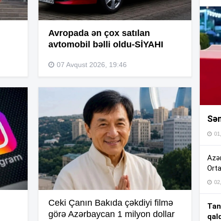
16
Avropada ən çox satılan
16
avtomobil bəlli oldu-SİYAHI
07 Avqust 2026, 19:46
16
Sən
16
01
16
Azər
Orta
02
15
Ceki Çanın Bakıda çəkdiyi filmə
Tan
görə Azərbaycan 1 milyon dollar
qal
15