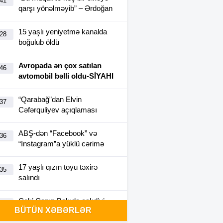
:41
qarşı yönəlməyib” – Ərdoğan
15 yaşlı yeniyetmə kanalda
:28
boğulub öldü
Avropada ən çox satılan
:46
avtomobil bəlli oldu-SİYAHI
“Qarabağ”dan Elvin
:37
Cəfərquliyev açıqlaması
ABŞ-dən “Facebook” və
:36
“Instagram”a yüklü cərimə
17 yaşlı qızın toyu təxirə
:35
salındı
Ceki Çanın Bakıda çəkdiyi
:25
BÜTÜN XƏBƏRLƏR
filmə görə Azərbaycan 1
milyon dollar ödəyə bilər?