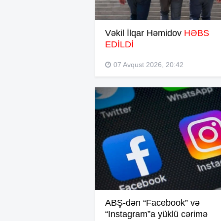
Vəkil İlqar Həmidov
HƏBS
EDİLDİ
07 Avqust 2026, 20:42
ABŞ-dən “Facebook” və
“Instagram”a yüklü cərimə