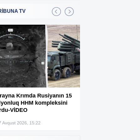
RİBUNA TV
Bakıda 2,5 milyon manata
:01
şadlıq sarayı satılır
Sərdar Ortaç xəstəxanaya
:22
yerləşdirilib?
Rüşvətdə təqsirləndirilən 3
:01
vəzifəli şəxsin məhkəməsi
başlayır
“Həyat yoldaşın istəmirsə,
:59
oxuma, nə məcburdur”
rayna Krımda Rusiyanın 15
Bağlanan universit
lyonluq HHM kompleksini
müəllimləri narazıd
Kiberpolis əməliyyat keçirdi:
:54
rdu-VİDEO
Xarici saytları ələ keçirən
şəxslər tutuldu (VİDEO)
7 Avqust 2026, 15:22
07 Avqust 2026, 13:4
Prokurorluq həbs edilən rəislə
:52
bağlı məlumat yaydı