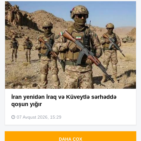
İran yenidən İraq və Küveytlə sərhəddə
qoşun yığır
07 Avqust 2026, 15:29
DAHA ÇOX