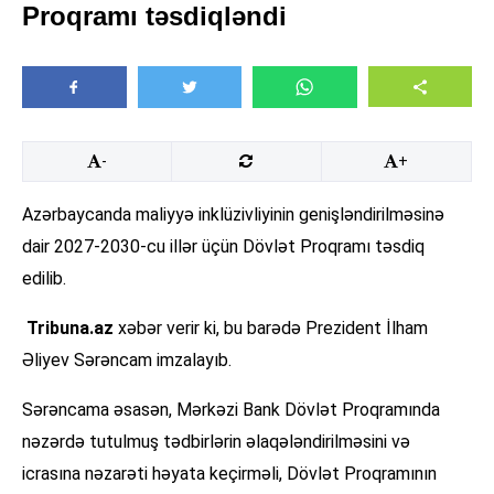
Proqramı təsdiqləndi
-
+
Azərbaycanda maliyyə inklüzivliyinin genişləndirilməsinə
dair 2027-2030-cu illər üçün Dövlət Proqramı təsdiq
edilib.
Tribuna.az
xəbər verir ki, bu barədə Prezident İlham
Əliyev Sərəncam imzalayıb.
Sərəncama əsasən, Mərkəzi Bank Dövlət Proqramında
nəzərdə tutulmuş tədbirlərin əlaqələndirilməsini və
icrasına nəzarəti həyata keçirməli, Dövlət Proqramının