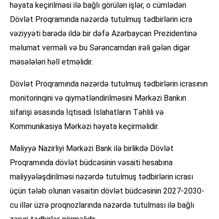
həyata keçirilməsi ilə bağlı görülən işlər, o cümlədən
Dövlət Proqramında nəzərdə tutulmuş tədbirlərin icra
vəziyyəti barədə ildə bir dəfə Azərbaycan Prezidentinə
məlumat verməli və bu Sərəncamdan irəli gələn digər
məsələləri həll etməlidir.
Dövlət Proqramında nəzərdə tutulmuş tədbirlərin icrasının
monitorinqini və qiymətləndirilməsini Mərkəzi Bankın
sifarişi əsasında İqtisadi İslahatların Təhlili və
Kommunikasiya Mərkəzi həyata keçirməlidir.
Maliyyə Nazirliyi Mərkəzi Bank ilə birlikdə Dövlət
Proqramında dövlət büdcəsinin vəsaiti hesabına
maliyyələşdirilməsi nəzərdə tutulmuş tədbirlərin icrası
üçün tələb olunan vəsaitin dövlət büdcəsinin 2027-2030-
cu illər üzrə proqnozlarında nəzərdə tutulması ilə bağlı