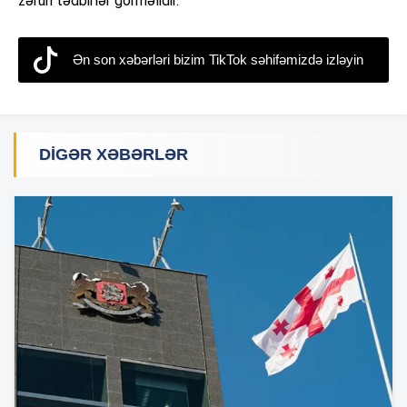
zəruri tədbirlər görməlidir.
Ən son xəbərləri bizim TikTok səhifəmizdə izləyin
DIGƏR XƏBƏRLƏR