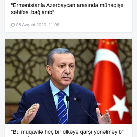
“Ermənistanla Azərbaycan arasında münaqişə
səhifəsi bağlanıb”
08 Avqust 2026, 11:08
“Bu müqavilə heç bir ölkəyə qarşı yönəlməyib”