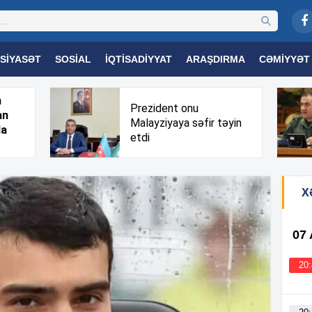
SIYASƏT
SOSIAL
İQTISADIYYAT
ARAŞDIRMA
CƏMIYYƏT
OGIYA
TƏHSIL
SAĞLAMLIQ
MARAQLI
TRIBUNA TV
h
Prezident onu
an
Malayziyaya səfir təyin
da
etdi
X
07
20