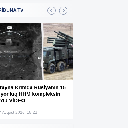
RİBUNA TV
Bakıda 2,5 milyon manata
:01
şadlıq sarayı satılır
Sərdar Ortaç xəstəxanaya
:22
yerləşdirilib?
Rüşvətdə təqsirləndirilən 3
:01
vəzifəli şəxsin məhkəməsi
başlayır
“Həyat yoldaşın istəmirsə,
:59
oxuma, nə məcburdur”
rayna Krımda Rusiyanın 15
Bağlanan universit
lyonluq HHM kompleksini
müəllimləri narazıd
Kiberpolis əməliyyat keçirdi:
:54
rdu-VİDEO
Xarici saytları ələ keçirən
şəxslər tutuldu (VİDEO)
7 Avqust 2026, 15:22
07 Avqust 2026, 13:4
Prokurorluq həbs edilən rəislə
:52
bağlı məlumat yaydı