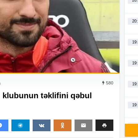
20
20
19
19
a
580
19
 klubunun təklifini qəbul
19
19