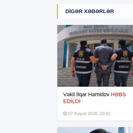
DIGƏR XƏBƏRLƏR
Vəkil İlqar Həmidov
HƏBS
EDİLDİ
07 Avqust 2026, 20:42