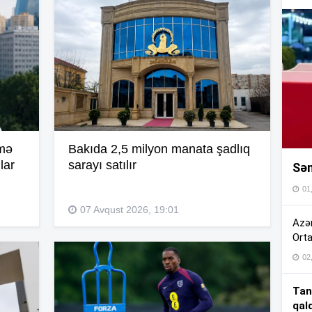
16
16
16
lmə
Bakıda 2,5 milyon manata şadlıq
lar
sarayı satılır
Sən
16
01
07 Avqust 2026, 19:01
16
Azər
Orta
02
15
Tan
qal
15