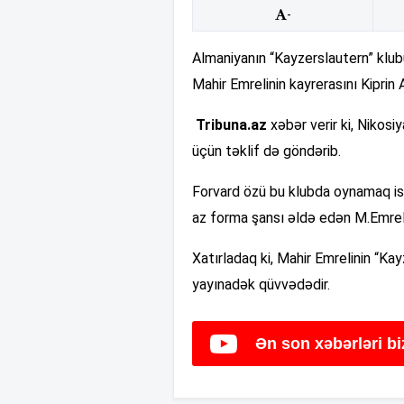
-
Almaniyanın “Kayzerslautern” klub
Mahir Emrelinin kayrerasını Kipr
Tribuna.az
xəbər verir ki, Nikos
üçün təklif də göndərib.
Forvard özü bu klubda oynamaq i
az forma şansı əldə edən M.Emreli d
Xatırladaq ki, Mahir Emrelinin “Ka
yayınadək qüvvədədir.
Ən son xəbərləri b