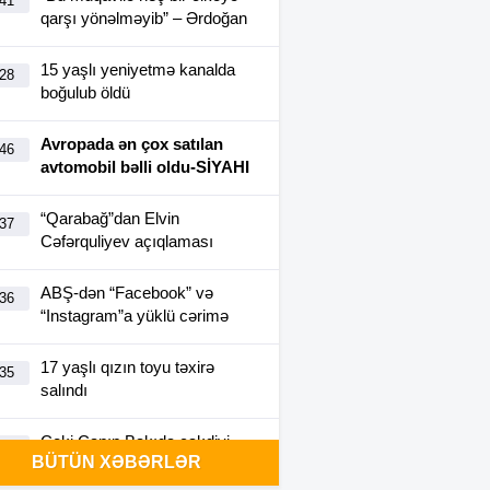
:41
qarşı yönəlməyib” – Ərdoğan
15 yaşlı yeniyetmə kanalda
:28
boğulub öldü
Avropada ən çox satılan
:46
avtomobil bəlli oldu-SİYAHI
“Qarabağ”dan Elvin
:37
Cəfərquliyev açıqlaması
ABŞ-dən “Facebook” və
:36
“Instagram”a yüklü cərimə
17 yaşlı qızın toyu təxirə
:35
salındı
Ceki Çanın Bakıda çəkdiyi
:25
BÜTÜN XƏBƏRLƏR
filmə görə Azərbaycan 1
milyon dollar ödəyə bilər?