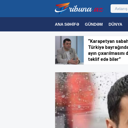
ANA SƏHIFƏ
GÜNDƏM
DÜNYA
MƏDƏNIYYƏT
MAQAZIN
TEXNOL
“Karapetyan saba
Türkiyə bayrağınd
ayın çıxarılmasını 
təklif edə bilər”