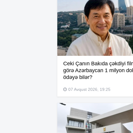
Ceki Çanın Bakıda çəkdiyi fi
görə Azərbaycan 1 milyon dol
ödəyə bilər?
07 Avqust 2026, 19:25