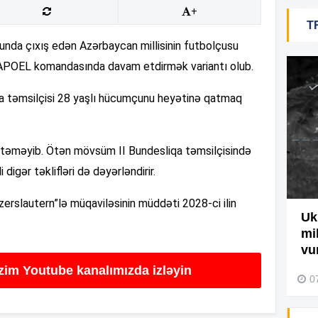
+
T
19
unda çıxış edən Azərbaycan millisinin futbolçusu
in APOEL komandasında davam etdirmək variantı olub.
18
iya təmsilçisi 28 yaşlı hücumçunu heyətinə qatmaq
18
stəməyib. Ötən mövsüm II Bundesliqa təmsilçisində
igər təklifləri də dəyərləndirir.
17
yzerslautern”lə müqaviləsinin müddəti 2028-ci ilin
Ağdamda yanğını bu şəxs
Uk
törədibmiş – Video
mi
17
vu
04 Avqust 2026, 09:45
izim Youtube kanalımızda izləyin
0
17