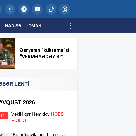
HADISƏ
İDMAN
Əsryanın “kükrəmə”si:
“VERMƏYƏCƏYİK!”
ƏBƏR LENTİ
 AVQUST 2026
Vəkil İlqar Həmidov
HƏBS
:42
EDİLDİ
“Bu müqavilə heç bir ölkəyə