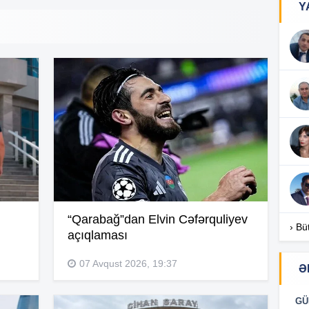
Y
17
17
17
“Qarabağ”dan Elvin Cəfərquliyev
16
› Bü
açıqlaması
07 Avqust 2026, 19:37
Ə
16
GÜ