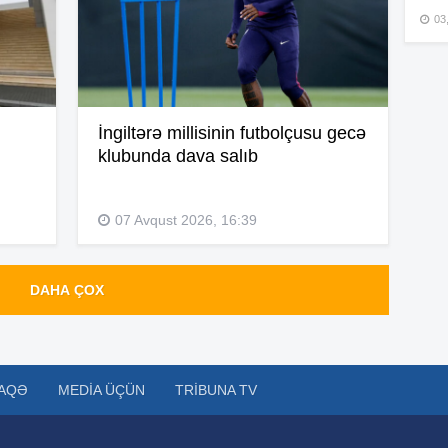
03
15
15
İngiltərə millisinin futbolçusu gecə
klubunda dava salıb
15
07 Avqust 2026, 16:39
DAHA ÇOX
15
AQƏ
MEDIA ÜÇÜN
TRIBUNA TV
15