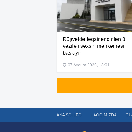
Rüşvətdə təqsirləndirilən 3
vəzifəli şəxsin məhkəməsi
başlayır
07 Avqust 2026, 18:01
ANA SƏHIFƏ
HAQQIMIZDA
ƏL